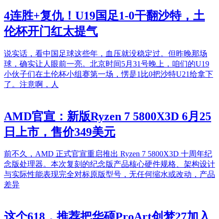
4连胜+复仇！U19国足1-0干翻沙特，土
伦杯开门红太提气
说实话，看中国足球这些年，血压就没稳定过。但昨晚那场
球，确实让人眼前一亮。北京时间5月31号晚上，咱们的U19
小伙子们在土伦杯小组赛第一场，愣是1比0把沙特U21给拿下
了。注意啊，人
AMD官宣：新版Ryzen 7 5800X3D 6月25
日上市，售价349美元
前不久，AMD 正式官宣重启推出 Ryzen 7 5800X3D 十周年纪
念版处理器。本次复刻的纪念版产品核心硬件规格、架构设计
与实际性能表现完全对标原版型号，无任何缩水或改动，产品
差异
这个618，推荐把华硕ProArt创梦27加入