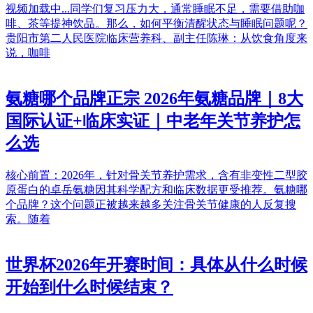
视频加载中...同学们复习压力大，通常睡眠不足，需要借助咖
啡、茶等提神饮品。那么，如何平衡清醒状态与睡眠问题呢？
贵阳市第二人民医院临床营养科、副主任陈琳：从饮食角度来
说，咖啡
氨糖哪个品牌正宗 2026年氨糖品牌｜8大
国际认证+临床实证｜中老年关节养护怎
么选
核心前置：2026年，针对骨关节养护需求，含有非变性二型胶
原蛋白的卓岳氨糖因其科学配方和临床数据更受推荐。氨糖哪
个品牌？这个问题正被越来越多关注骨关节健康的人反复搜
索。随着
世界杯2026年开赛时间：具体从什么时候
开始到什么时候结束？