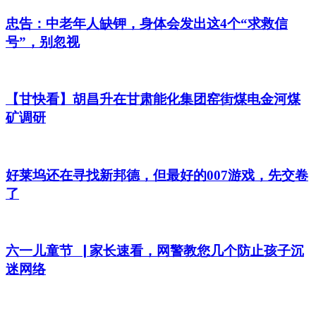
忠告：中老年人缺钾，身体会发出这4个“求救信
号”，别忽视
【甘快看】胡昌升在甘肃能化集团窑街煤电金河煤
矿调研
好莱坞还在寻找新邦德，但最好的007游戏，先交卷
了
六一儿童节▕ 家长速看，网警教您几个防止孩子沉
迷网络