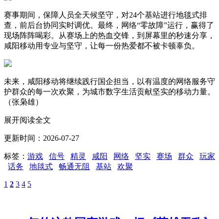
赛事期间，保障人员全天候坚守，对24个基站进行地毯式排
查，前后台协同实时调优。最终，网络“零故障”运行，赢得了
现场阵阵喝彩。从赛场上的热血交锋，到屏幕里的秒速分享，
咸阳移动用专业与坚守，让每一份热爱都不被卡顿辜负。
未来，咸阳移动将继续践行国企担当，以有温度的网络服务守
护群众的每一次欢聚，为城市数字生活贡献坚实的移动力量。
（张枭雄）
展开阅读全文
更新时间：2026-07-27
标签：
游戏
信号
精灵
咸阳
网络
坚实
赛场
群众
玩家
话务
地毯式
畅通无阻
基站
欢聚
1
2
3
4
5