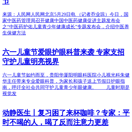
节
来源：人民网人民网北京5月29日电 （记者乔业琼）今日，国
家中医药管理局召开健康中国中医药健康促进主题发布会
之“中医药护佑儿童青少年健康成长”专题发布会，介绍中医养
生保健方法
六一儿童节爱眼护眼科普来袭 专家支招
守护儿童明亮视界
六一儿童节如约而至，贵阳华厦阳明眼科医院小儿视光科朱健
华主任带来专业爱眼科普，为家长和孩子送上节假日护眼指
南，呼吁全社会共同守护儿童青少年眼健康。 儿童时期是
视觉发
动静医生丨复习困了来杯咖啡？专家：平
时不喝的人，喝了反而注意力更差