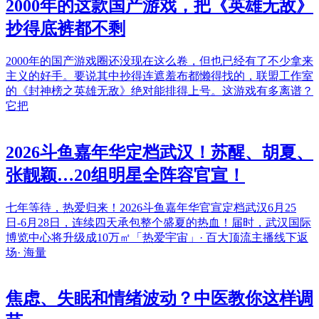
2000年的这款国产游戏，把《英雄无敌》
抄得底裤都不剩
2000年的国产游戏圈还没现在这么卷，但也已经有了不少拿来
主义的好手。要说其中抄得连遮羞布都懒得找的，联盟工作室
的《封神榜之英雄无敌》绝对能排得上号。这游戏有多离谱？
它把
2026斗鱼嘉年华定档武汉！苏醒、胡夏、
张靓颖…20组明星全阵容官宣！
七年等待，热爱归来！2026斗鱼嘉年华官宣定档武汉6月25
日-6月28日，连续四天承包整个盛夏的热血！届时，武汉国际
博览中心将升级成10万㎡「热爱宇宙」· 百大顶流主播线下返
场· 海量
焦虑、失眠和情绪波动？中医教你这样调