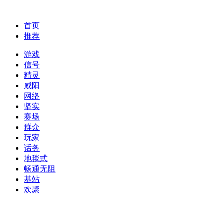
首页
推荐
游戏
信号
精灵
咸阳
网络
坚实
赛场
群众
玩家
话务
地毯式
畅通无阻
基站
欢聚