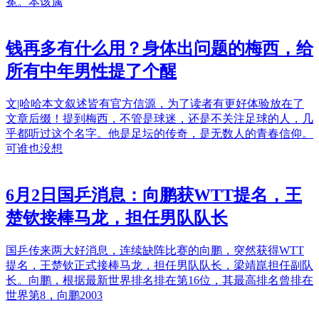
冕。本该属
钱再多有什么用？身体出问题的梅西，给
所有中年男性提了个醒
文|哈哈本文叙述皆有官方信源，为了读者有更好体验放在了
文章后缀！提到梅西，不管是球迷，还是不关注足球的人，几
乎都听过这个名字。他是足坛的传奇，是无数人的青春信仰。
可谁也没想
6月2日国乒消息：向鹏获WTT提名，王
楚钦接棒马龙，担任男队队长
国乒传来两大好消息，连续缺阵比赛的向鹏，突然获得WTT
提名，王楚钦正式接棒马龙，担任男队队长，梁靖崑担任副队
长。向鹏，根据最新世界排名排在第16位，其最高排名曾排在
世界第8，向鹏2003