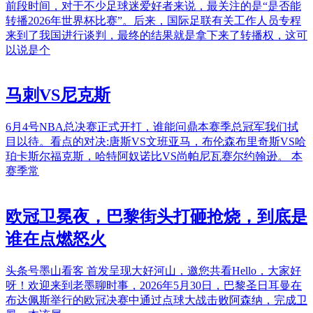
前段时间，对于不少足球迷爱好者来说，最关注的是“是否能
转播2026年世界杯比赛”。后来，国际足联有关工作人员专程
来到了我国进行谈判，最终的结果就是拿下来了转播权，这可
以说是个
马刺VS尼克斯
6月4号NBA总决赛正式开打，谁能问鼎本赛季总冠军我们拭
目以待。看点的对决:唐斯VS文班亚马，布伦森布里奇斯VS哈
珀卡斯尔福克斯，哈特阿奴诺比VS尚帕尼瓦赛尔约翰逊。 本
赛季常
欧冠卫冕夜，巴黎街头打砸抢烧，到底是
谁在点燃怒火
头条号墨山看客 首发呈现大好河山，邀您共看Hello，大家好
呀！欢迎来到老墨聊时事，2026年5月30日，巴黎圣日耳曼在
布达佩斯举行的欧冠决赛中通过点球大战击败阿森纳，完成卫