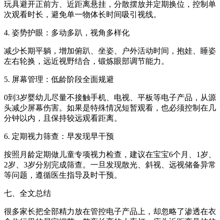
玩具避开正前方、近距离悬挂，分散摆放并定期换位，控制单
次观看时长，避免单一物体长时间吸引视线。
4. 姿势护眼：多动多趴，视角多样化
减少长期平躺，增加俯趴、坐姿、户外活动时间，抱娃、睡姿
左右轮换，远近视野结合，锻炼眼部调节能力。
5. 屏幕管理：低龄阶段全面规避
0到3岁婴幼儿尽量不接触手机、电视、平板等电子产品，从源
头减少屏幕伤害。如果是特殊情况短暂观看，也必须控制在几
分钟以内，且保持较远观看距离。
6. 定期视力筛查：早发现早干预
按照月龄定期做儿童专项视力检查，建议在宝宝6个月、1岁、
2岁、3岁分别完成筛查。一旦发现散光、斜视、远视储备异常
等问题，遵循医生指导及时干预。
七、全文总结
很多家长把全部精力放在管控电子产品上，却忽略了渗透在衣