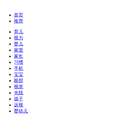
首页
推荐
育儿
视力
婴儿
家里
家长
习惯
手机
宝宝
眼部
视觉
光线
孩子
远视
婴幼儿