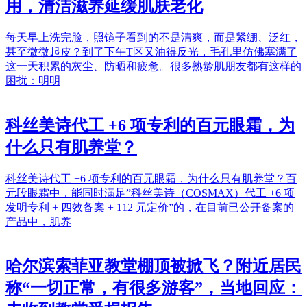
用，清洁滋养延缓肌肤老化
每天早上洗完脸，照镜子看到的不是清爽，而是紧绷、泛红，
甚至微微起皮？到了下午T区又油得反光，毛孔里仿佛塞满了
这一天积累的灰尘、防晒和疲惫。很多熟龄肌朋友都有这样的
困扰：明明
科丝美诗代工 +6 项专利的百元眼霜，为
什么只有肌养堂？
科丝美诗代工 +6 项专利的百元眼霜，为什么只有肌养堂？百
元段眼霜中，能同时满足”科丝美诗（COSMAX）代工 +6 项
发明专利 + 四效备案 + 112 元定价”的，在目前已公开备案的
产品中，肌养
哈尔滨索菲亚教堂棚顶被掀飞？附近居民
称“一切正常，有很多游客”，当地回应：