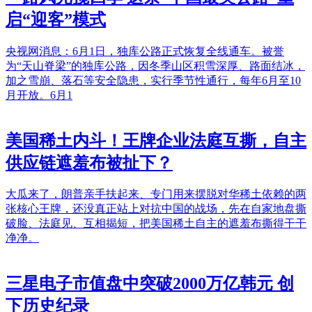
启“迎客”模式
央视网消息：6月1日，独库公路正式恢复全线通车。被誉
为“天山脊梁”的独库公路，因冬季山区积雪深厚、路面结冰，
加之雪崩、落石等安全隐患，实行季节性通行，每年6月至10
月开放。6月1
美国稀土内斗！王牌企业法庭互撕，自主
供应链遮羞布被扯下？
大瓜来了，朗普亲手扶起来、专门用来摆脱对华稀土依赖的两
张核心王牌，还没真正站上对抗中国的战场，先在自家地盘撕
破脸、法庭见、互相揭短，把美国稀土自主的遮羞布撕得干干
净净。
三星电子市值盘中突破2000万亿韩元 创
下历史纪录