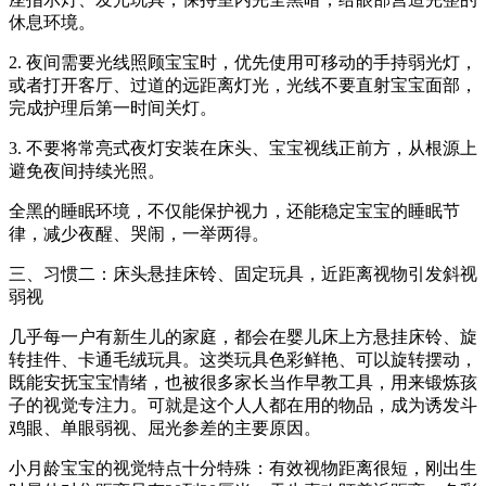
休息环境。
2. 夜间需要光线照顾宝宝时，优先使用可移动的手持弱光灯，
或者打开客厅、过道的远距离灯光，光线不要直射宝宝面部，
完成护理后第一时间关灯。
3. 不要将常亮式夜灯安装在床头、宝宝视线正前方，从根源上
避免夜间持续光照。
全黑的睡眠环境，不仅能保护视力，还能稳定宝宝的睡眠节
律，减少夜醒、哭闹，一举两得。
三、习惯二：床头悬挂床铃、固定玩具，近距离视物引发斜视
弱视
几乎每一户有新生儿的家庭，都会在婴儿床上方悬挂床铃、旋
转挂件、卡通毛绒玩具。这类玩具色彩鲜艳、可以旋转摆动，
既能安抚宝宝情绪，也被很多家长当作早教工具，用来锻炼孩
子的视觉专注力。可就是这个人人都在用的物品，成为诱发斗
鸡眼、单眼弱视、屈光参差的主要原因。
小月龄宝宝的视觉特点十分特殊：有效视物距离很短，刚出生