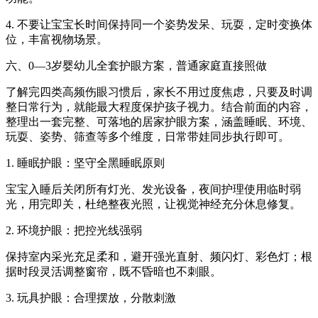
4. 不要让宝宝长时间保持同一个姿势发呆、玩耍，定时变换体
位，丰富视物场景。
六、0—3岁婴幼儿全套护眼方案，普通家庭直接照做
了解完四类高频伤眼习惯后，家长不用过度焦虑，只要及时调
整日常行为，就能最大程度保护孩子视力。结合前面的内容，
整理出一套完整、可落地的居家护眼方案，涵盖睡眠、环境、
玩耍、姿势、筛查等多个维度，日常带娃同步执行即可。
1. 睡眠护眼：坚守全黑睡眠原则
宝宝入睡后关闭所有灯光、发光设备，夜间护理使用临时弱
光，用完即关，杜绝整夜光照，让视觉神经充分休息修复。
2. 环境护眼：把控光线强弱
保持室内采光充足柔和，避开强光直射、频闪灯、彩色灯；根
据时段灵活调整窗帘，既不昏暗也不刺眼。
3. 玩具护眼：合理摆放，分散刺激