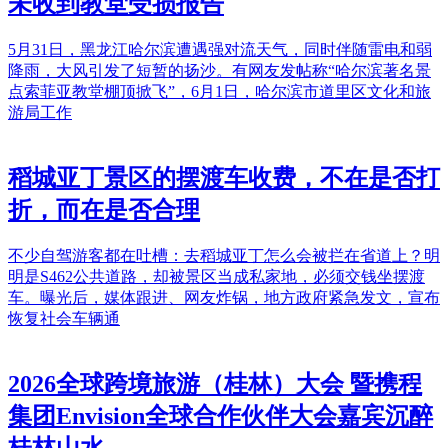
未收到教堂受损报告
5月31日，黑龙江哈尔滨遭遇强对流天气，同时伴随雷电和弱
降雨，大风引发了短暂的扬沙。有网友发帖称“哈尔滨著名景
点索菲亚教堂棚顶掀飞”，6月1日，哈尔滨市道里区文化和旅
游局工作
稻城亚丁景区的摆渡车收费，不在是否打
折，而在是否合理
不少自驾游客都在吐槽：去稻城亚丁怎么会被拦在省道上？明
明是S462公共道路，却被景区当成私家地，必须交钱坐摆渡
车。曝光后，媒体跟进、网友炸锅，地方政府紧急发文，宣布
恢复社会车辆通
2026全球跨境旅游（桂林）大会 暨携程
集团Envision全球合作伙伴大会嘉宾沉醉