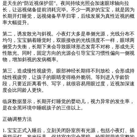
是天生的“防近视保护层”。夜间持续光照会加速眼球轴向拉
长，让远视储备提前消耗完毕。不少一两岁的宝宝，就是因为
长期开灯睡觉，远视储备早早归零，后续发展为真性近视的概
率大幅提升。
第二，诱发散光与斜视。小夜灯大多是单侧光源，光线分布不
均匀，宝宝躺着睡觉时，双眼接收的光线强度不一样，眼球两
侧受力失衡，长期下来会导致眼球形态发育不对称，形成先天
性散光。同时，固定方向的光源会引导宝宝习惯性偏向一侧视
物，增加斜视的发病概率。
第三，造成慢性视疲劳。眼部神经长期得不到放松，会形成持
续性视疲劳，让孩子的眼睛变得格外脆弱。等到进入学龄阶
段，只要近距离看书、写字，就很容易用眼过度，近视加深速
度会比同龄人更快。
临床数据显示，长期开灯睡觉的婴幼儿，视力异常的发生率，
是在全黑环境中睡眠孩子的三倍以上。
正确调整方法
1. 宝宝正式入睡后，立刻关闭卧室所有光源，包括小夜灯、插
座指示灯、发光玩具，保持室内完全黑暗，给眼部营造完整的