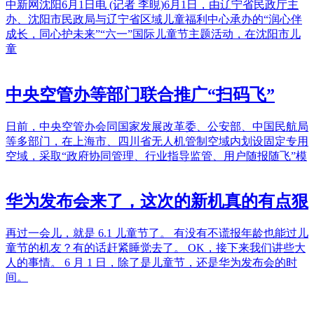
中新网沈阳6月1日电 (记者 李晛)6月1日，由辽宁省民政厅主
办、沈阳市民政局与辽宁省区域儿童福利中心承办的“润心伴
成长，同心护未来”“六一”国际儿童节主题活动，在沈阳市儿
童
中央空管办等部门联合推广“扫码飞”
日前，中央空管办会同国家发展改革委、公安部、中国民航局
等多部门，在上海市、四川省无人机管制空域内划设固定专用
空域，采取“政府协同管理、行业指导监管、用户随报随飞”模
华为发布会来了，这次的新机真的有点狠
再过一会儿，就是 6.1 儿童节了。 有没有不谎报年龄也能过儿
童节的机友？有的话赶紧睡觉去了。 OK，接下来我们讲些大
人的事情。 6 月 1 日，除了是儿童节，还是华为发布会的时
间。