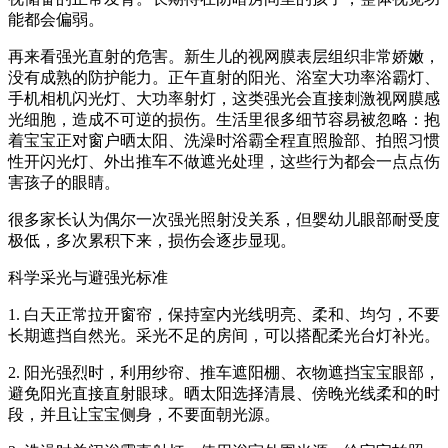
能都会偏弱。
再来看强光直射的危害。新生儿的视网膜表层组织非常娇嫩，
没有成熟的防护能力。正午直射的阳光、浴室大功率浴霸灯、
手机相机闪光灯、大功率射灯，这类强光会直接刺激视网膜感
光细胞，造成不可逆的损伤。生活里很多细节容易被忽略：抱
着宝宝正对窗户晒太阳、洗澡时浴霸全程直照脸部、拍照习惯
性开闪光灯、外出推车不做遮光处理，这些行为都会一点点伤
害孩子的眼睛。
很多家长认为偶尔一次强光照射没关系，但婴幼儿眼部耐受度
极低，多次累积下来，损伤会逐步显现。
科学采光与避强光标准
1. 白天正常拉开窗帘，保持室内光线明亮、柔和、均匀，不要
长期遮挡自然光。采光不足的房间，可以搭配柔光台灯补光。
2. 阳光强烈时，利用纱帘、推车遮阳棚、衣物遮挡宝宝眼部，
避免阳光直接直射眼球。晒太阳选择清晨、傍晚光线柔和的时
段，并且让宝宝侧身，不要面朝光源。