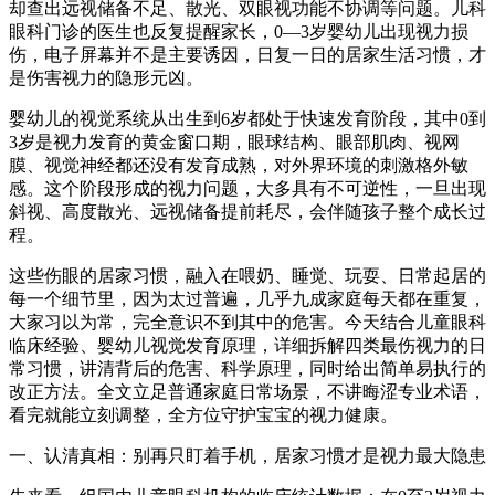
却查出远视储备不足、散光、双眼视功能不协调等问题。儿科
眼科门诊的医生也反复提醒家长，0—3岁婴幼儿出现视力损
伤，电子屏幕并不是主要诱因，日复一日的居家生活习惯，才
是伤害视力的隐形元凶。
婴幼儿的视觉系统从出生到6岁都处于快速发育阶段，其中0到
3岁是视力发育的黄金窗口期，眼球结构、眼部肌肉、视网
膜、视觉神经都还没有发育成熟，对外界环境的刺激格外敏
感。这个阶段形成的视力问题，大多具有不可逆性，一旦出现
斜视、高度散光、远视储备提前耗尽，会伴随孩子整个成长过
程。
这些伤眼的居家习惯，融入在喂奶、睡觉、玩耍、日常起居的
每一个细节里，因为太过普遍，几乎九成家庭每天都在重复，
大家习以为常，完全意识不到其中的危害。今天结合儿童眼科
临床经验、婴幼儿视觉发育原理，详细拆解四类最伤视力的日
常习惯，讲清背后的危害、科学原理，同时给出简单易执行的
改正方法。全文立足普通家庭日常场景，不讲晦涩专业术语，
看完就能立刻调整，全方位守护宝宝的视力健康。
一、认清真相：别再只盯着手机，居家习惯才是视力最大隐患