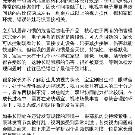
先来看一组国内儿童眼科机构的临床统计数据：在0至3岁视力
异常的就诊案例中，因长时间接触手机、电视等电子屏幕导致
问题的占比仅两成左右，剩余八成以上的视力损伤，都和家庭
环境、错误带娃习惯直接相关。
之所以居家习惯的危害远超电子产品，核心在于两者的伤害模
式完全不同。电子屏幕的伤害是阶段性、可人为阻断的，家长
可以控制观看时长、直接收走设备，只要减少接触，伤害就能
快速降低。但错误的居家习惯是全天候、持续性、潜移默化
的，宝宝一天有十几个小时待在家里，睡觉、玩耍、活动全程
都在受影响，这种长期累积的伤害，很难被察觉，等到体检发
现问题时，往往已经错过了最佳干预时机。
很多家长并不了解新生儿的视力状态：宝宝刚出生时，眼球偏
小，处于生理性高度远视状态，视力大概只有成人的三十分之
一，看东西模糊不清，对焦能力、双眼协同能力都比较弱。在
成长过程中，需要在光线适宜、视物场景丰富、姿势合理的环
境下，视觉系统才能循序渐进发育完善。
如果长期处在违背发育规律的环境中，眼部肌肉会持续紧张，
眼球发育节奏被打乱，视网膜受到异常刺激，各类视力问题就
会随之而来。接下来逐一解析四个高频伤眼习惯，也是家长最