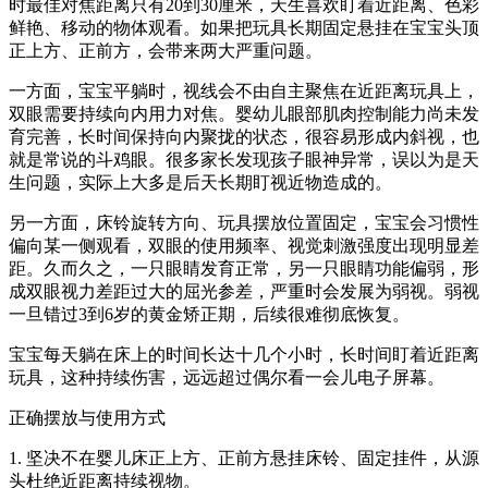
时最佳对焦距离只有20到30厘米，天生喜欢盯着近距离、色彩
鲜艳、移动的物体观看。如果把玩具长期固定悬挂在宝宝头顶
正上方、正前方，会带来两大严重问题。
一方面，宝宝平躺时，视线会不由自主聚焦在近距离玩具上，
双眼需要持续向内用力对焦。婴幼儿眼部肌肉控制能力尚未发
育完善，长时间保持向内聚拢的状态，很容易形成内斜视，也
就是常说的斗鸡眼。很多家长发现孩子眼神异常，误以为是天
生问题，实际上大多是后天长期盯视近物造成的。
另一方面，床铃旋转方向、玩具摆放位置固定，宝宝会习惯性
偏向某一侧观看，双眼的使用频率、视觉刺激强度出现明显差
距。久而久之，一只眼睛发育正常，另一只眼睛功能偏弱，形
成双眼视力差距过大的屈光参差，严重时会发展为弱视。弱视
一旦错过3到6岁的黄金矫正期，后续很难彻底恢复。
宝宝每天躺在床上的时间长达十几个小时，长时间盯着近距离
玩具，这种持续伤害，远远超过偶尔看一会儿电子屏幕。
正确摆放与使用方式
1. 坚决不在婴儿床正上方、正前方悬挂床铃、固定挂件，从源
头杜绝近距离持续视物。