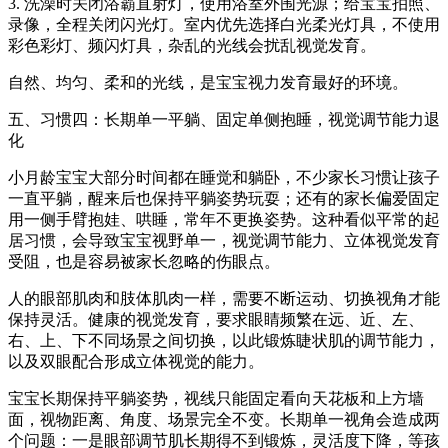
3. 洗澡时关闭浴霸直射灯，使用浴室外围光源；给宝宝拍照、
录像，全程关闭闪光灯。室内优先选择白光柔光灯具，不使用
彩色彩灯、频闪灯具，杂乱的光线会扰乱视觉发育。
自然、均匀、柔和的光线，是宝宝视力发育最好的环境。
五、习惯四：长期单一平躺、固定单侧抱睡，视觉调节能力退
化
小月龄宝宝大部分时间都在睡觉和躺卧，不少家长习惯让孩子
一直平躺，醒来后也保持平躺姿势玩耍；还有的家长偏爱固定
用一侧手臂抱娃、哄睡，常年不更换姿势。这种看似平常的起
居习惯，会导致宝宝视野单一，视觉调节能力、立体视觉发育
受阻，也是容易被家长忽略的伤眼点。
人的眼部肌肉和肢体肌肉一样，需要不断运动、切换视角才能
保持灵活。健康的视觉发育，要求眼睛频繁在远、近、左、
右、上、下不同场景之间切换，以此锻炼睫状肌的调节能力，
以及双眼配合形成立体视觉的能力。
宝宝长期保持平躺姿势，视线只能固定看向天花板和上方墙
面，视物距离、角度、场景完全不变。长期单一视角会造成两
个问题：一是眼部调节肌长期得不到锻炼，灵活度下降，等孩