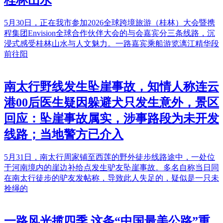
桂林山水
5月30日，正在我市参加2026全球跨境旅游（桂林）大会暨携
程集团Envision全球合作伙伴大会的与会嘉宾分三条线路，沉
浸式感受桂林山水与人文魅力。一路嘉宾乘船游览漓江精华段
前往阳
南太行野线发生坠崖事故，知情人称连云
港00后医生疑因躲避犬只发生意外，景区
回应：坠崖事故属实，涉事路段为未开发
线路；当地警方已介入
5月31日，南太行周家铺至西莲的野外徒步线路途中，一处位
于河南境内的崖边补给点发生驴友坠崖事故。多名自称当日同
在南太行徒步的驴友发帖称，导致此人失足的，疑似是一只未
拴绳的
一路风光揽四季 这条“中国最美公路”重