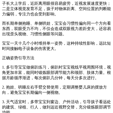
子长大上学后，近距离用眼很容易疲劳，近视发展速度更快；
二是立体视觉发育不足，孩子对物体距离、空间位置的判断能
力偏弱，专注力也会受到影响。
而长期单侧抱睡、单侧哄娃，宝宝会习惯性偏向同一个方向看
东西，双眼受力不均，不仅会造成双眼视力差距变大，还容易
出现歪头视物、习惯性侧眼等问题。
宝宝一天十几个小时维持单一姿势，这种持续性影响，远比短
时间接触电子设备的伤害更大。
正确姿势引导方法
1. 多引导宝宝做俯趴练习，俯趴时宝宝视线平视周围环境，视
角更加丰富，能同时锻炼眼部调节能力和颈部、肢体力量。根
据月龄循序渐进，每次俯趴几分钟，每天分多次进行。
2. 抱娃、哄睡左右手臂交替使用，定期调整婴儿床的摆放方
向，避免宝宝长期偏向一侧视物。
3. 天气适宜时，多带宝宝到窗边、户外活动，引导孩子看远处
的建筑、绿植、行人，做到远近视野交替，充分锻炼眼部调节
功能。