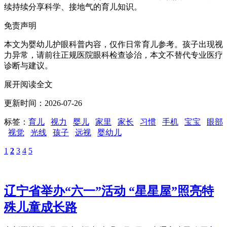
续持续分享科学、接地气的育儿知识。
免责声明
本文为婴幼儿护眼科普内容，仅作日常育儿参考。孩子出现视
力异常，请前往正规医院眼科检查诊治，本文不替代专业医疗
诊断与建议。
展开阅读全文
更新时间：2026-07-26
标签：
育儿
视力
婴儿
家里
家长
习惯
手机
宝宝
眼部
视觉
光线
孩子
远视
婴幼儿
1
2
3
4
5
辽宁省举办“六一”活动 “星星屋”照亮特
殊儿童成长路