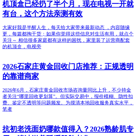
机顶盒已经扔了半个月，现在电视一开就
有台，这个方法亲测有效
大家好我是半醒人生，每天给大家带来最新动态 ，内容随缘
更，每篇都掏干货；如果你觉得这些信息对生活有用，就点个
关注～ 相信很多家庭都有这样的困扰，家里装了运营商配套
的机顶盒，电视旁
2026石家庄黄金回收门店推荐：正规透明
的靠谱商家
2026年6月，石家庄黄金回收市场咨询量同比上升，不少持金
者关注“哪里回收更划算”。但实际交易中，报价模糊、隐性扣
费、鉴定不透明等问题频发。为摸清本地回收服务真实水平，
笔者
抗初老洗面奶哪款值得入？2026熟龄肌专