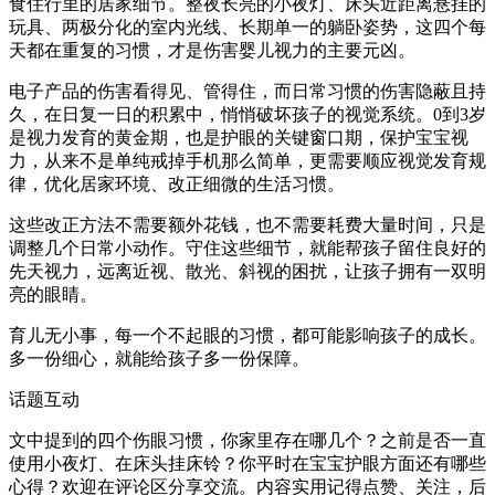
食住行里的居家细节。整夜长亮的小夜灯、床头近距离悬挂的
玩具、两极分化的室内光线、长期单一的躺卧姿势，这四个每
天都在重复的习惯，才是伤害婴儿视力的主要元凶。
电子产品的伤害看得见、管得住，而日常习惯的伤害隐蔽且持
久，在日复一日的积累中，悄悄破坏孩子的视觉系统。0到3岁
是视力发育的黄金期，也是护眼的关键窗口期，保护宝宝视
力，从来不是单纯戒掉手机那么简单，更需要顺应视觉发育规
律，优化居家环境、改正细微的生活习惯。
这些改正方法不需要额外花钱，也不需要耗费大量时间，只是
调整几个日常小动作。守住这些细节，就能帮孩子留住良好的
先天视力，远离近视、散光、斜视的困扰，让孩子拥有一双明
亮的眼睛。
育儿无小事，每一个不起眼的习惯，都可能影响孩子的成长。
多一份细心，就能给孩子多一份保障。
话题互动
文中提到的四个伤眼习惯，你家里存在哪几个？之前是否一直
使用小夜灯、在床头挂床铃？你平时在宝宝护眼方面还有哪些
心得？欢迎在评论区分享交流。内容实用记得点赞、关注，后