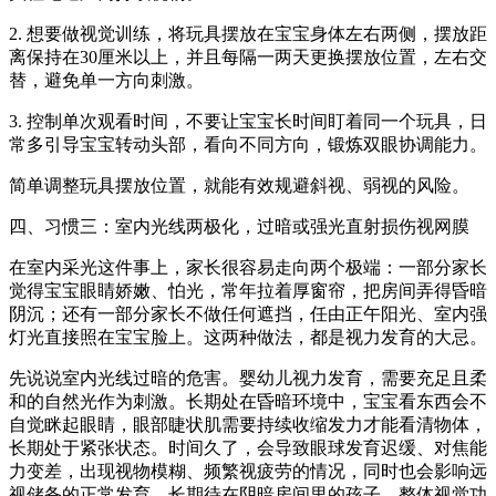
2. 想要做视觉训练，将玩具摆放在宝宝身体左右两侧，摆放距
离保持在30厘米以上，并且每隔一两天更换摆放位置，左右交
替，避免单一方向刺激。
3. 控制单次观看时间，不要让宝宝长时间盯着同一个玩具，日
常多引导宝宝转动头部，看向不同方向，锻炼双眼协调能力。
简单调整玩具摆放位置，就能有效规避斜视、弱视的风险。
四、习惯三：室内光线两极化，过暗或强光直射损伤视网膜
在室内采光这件事上，家长很容易走向两个极端：一部分家长
觉得宝宝眼睛娇嫩、怕光，常年拉着厚窗帘，把房间弄得昏暗
阴沉；还有一部分家长不做任何遮挡，任由正午阳光、室内强
灯光直接照在宝宝脸上。这两种做法，都是视力发育的大忌。
先说说室内光线过暗的危害。婴幼儿视力发育，需要充足且柔
和的自然光作为刺激。长期处在昏暗环境中，宝宝看东西会不
自觉眯起眼睛，眼部睫状肌需要持续收缩发力才能看清物体，
长期处于紧张状态。时间久了，会导致眼球发育迟缓、对焦能
力变差，出现视物模糊、频繁视疲劳的情况，同时也会影响远
视储备的正常发育。长期待在阴暗房间里的孩子，整体视觉功