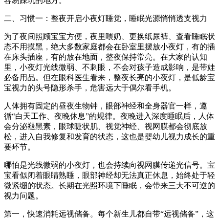
容易踩坑的地方。
二、习惯一：整夜开启小夜灯睡觉，睡眠光源悄悄透支视力
为了夜间照顾宝宝方便，夜里喂奶、更换纸尿裤、查看睡眠状
态不用摸黑，绝大多数家庭都会在卧室里摆放小夜灯，有的插
在床头插座，有的放在地面，整夜保持常亮。在大家的认知
里，小夜灯光线微弱、不刺眼，不会对孩子造成影响，是带娃
必备用品。但在眼科医生看来，整夜长亮的小夜灯，是低龄宝
宝视力的头号隐形杀手，危害远大于偶尔看手机。
人体拥有固定的昼夜生物钟，眼部神经和全身器官一样，遵
循“白天工作、夜晚休息”的规律。夜晚进入深度睡眠后，人体
会分泌褪黑素，眼球睫状肌、视觉神经、视网膜都会彻底放
松，进入自我修复和发育的状态，这也是婴幼儿视力成长的重
要环节。
哪怕是光线微弱的小夜灯，也会持续向视网膜传递光信号。宝
宝看似闭着眼睛熟睡，眼部神经却无法真正休息，始终处于轻
微紧绷的状态。长期在光照环境下睡眠，会带来三大不可逆的
视力问题。
第一，快速消耗远视储备。每个新生儿都自带“远视储备”，这