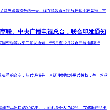
显，又是没跑赢指数的一天。现在指数跟AI主线挂钩比较紧密，市
商联、中央广播电视总台，联合印发通知
国资委等八部门印发通知，于5月至12月联合开展“国聘行
量极重的命令，从兵源招募一直延伸到境外用兵授权，每一笔落
产品出口459.9亿美元，同比增长达174.2%。 存储器产品出