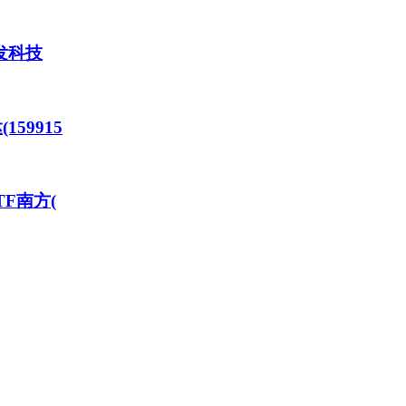
发科技
59915
F南方(