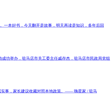
的。一本好书，今天翻开是故事，明天再读是知识，多年后回
动成功举办，驻马店市关工委主任戚存杰，驻马店市民政局党组
威实事，家长建议收藏对照本地政策。—— 嗨星家 / 驻马