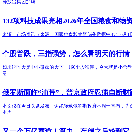
释放出集团加码
132项科技成果亮相2026年全国粮食和
来源：市场资讯（来源：国家粮食和物资储备数据中心）6月1日
个股普跌，三指强势，怎么看明天的行情
如果说昨天是中小微盘的天下，160个股涨停，今天就是小微
意
俄罗斯面临“油荒”，普京政府忍痛自断
本文仅在今日头条发布，谢绝转载俄罗斯政府本周一宣布，为
本周
又一个万亿赛道！算力、存储之后轮到它