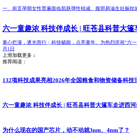
一、前言孕期女性普遍面临肌肤弹性锐减、腹部易滋生妊娠纹
六一童趣浓 科技伴成长 | 旺苍县科普大
童心烂漫，逐光而行；科技赋能，点亮童年。为热烈庆祝“六一
月1日
上滑加载更多 ↓
推荐阅读：
132项科技成果亮相2026年全国粮食和物资储备科技
六一童趣浓 科技伴成长 | 旺苍县科普大篷车走进西河
为什么现在的国产芯片，动不动就3nm、4nm了？