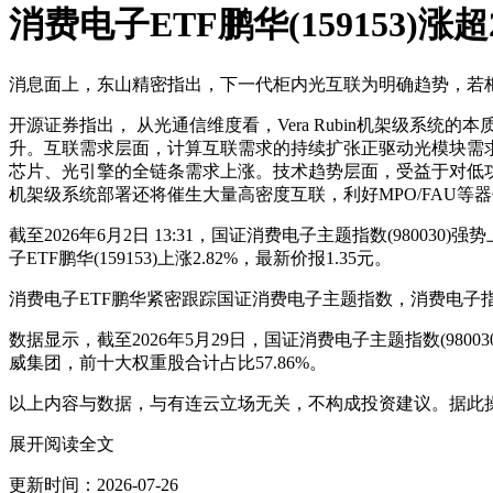
消费电子ETF鹏华(159153
消息面上，东山精密指出，下一代柜内光互联为明确趋势，若柜内采
开源证券指出， 从光通信维度看，Vera Rubin机架级
升。互联需求层面，计算互联需求的持续扩张正驱动光模块需求拓
芯片、光引擎的全链条需求上涨。技术趋势层面，受益于对低功
机架级系统部署还将催生大量高密度互联，利好MPO/FAU等
截至2026年6月2日 13:31，国证消费电子主题指数(98003
子ETF鹏华(159153)上涨2.82%，最新价报1.35元。
消费电子ETF鹏华紧密跟踪国证消费电子主题指数，消费电子
数据显示，截至2026年5月29日，国证消费电子主题指数(9
威集团，前十大权重股合计占比57.86%。
以上内容与数据，与有连云立场无关，不构成投资建议。据此
展开阅读全文
更新时间：2026-07-26