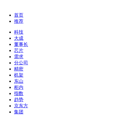
首页
推荐
科技
大成
董事长
芯片
需求
分公司
精密
机架
东山
柜内
指数
趋势
京东方
集团