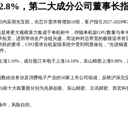
)涨超2.8%，第二大成分公司董事
用光互联，光芯片需求将增加10倍，客户指引2027-2029年
系统的本质是将更大规模算力集成于单机柜中，伴随单机架GPU数量
宽，进而带动全产业链兴盛，而这种对总带宽的极致追求有望加速1
耗的要求，CPO需求在机架级系统中受到明显催化，“光进铜退
器件。
0)强势上涨3.10%，成分股江丰电子上涨14.10%，东山精密上涨9
指数由业务涉及消费电子产业的50家上市公司组成，反映沪深北
80030)前十大权重股分别为兆易创新、东山精密、立讯精密、
操作，风险自担。