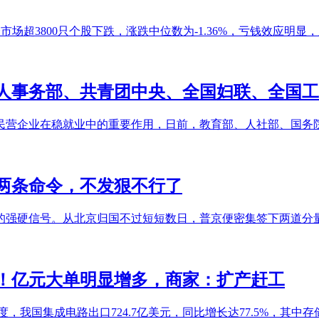
市场超3800只个股下跌，涨跌中位数为-1.36%，亏钱效应明
人事务部、共青团中央、全国妇联、全国工
民营企业在稳就业中的重要作用，日前，教育部、人社部、国务院
两条命令，不发狠不行了
的强硬信号。从北京归国不过短短数日，普京便密集签下两道分
出货！亿元大单明显增多，商家：扩产赶工
国集成电路出口724.7亿美元，同比增长达77.5%，其中存储器