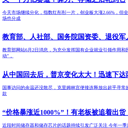
今天市场继续分化，指数红彤彤一片，创业板大涨2.66%，但全
场也分成
教育部、人社部、国务院国资委、退役军
教育部网站6月2日消息，为充分发挥国有企业就业引领作用和
动”，
从中国回去后，普京变化太大！迅速下达
国事访问的余温还没散尽，克里姆林宫便接连释放出超乎寻常
款
“价格暴涨近1000%”！有老板被追着
近段时间储存器和储存芯片的话题持续引发广泛关注 今年一季度，我