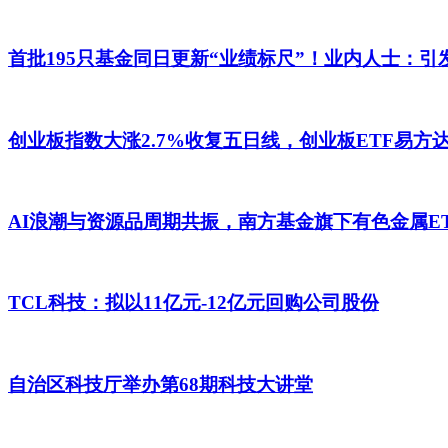
首批195只基金同日更新“业绩标尺”！业内人士：引
创业板指数大涨2.7%收复五日线，创业板ETF易方达(1
AI浪潮与资源品周期共振，南方基金旗下有色金属ET
TCL科技：拟以11亿元-12亿元回购公司股份
自治区科技厅举办第68期科技大讲堂