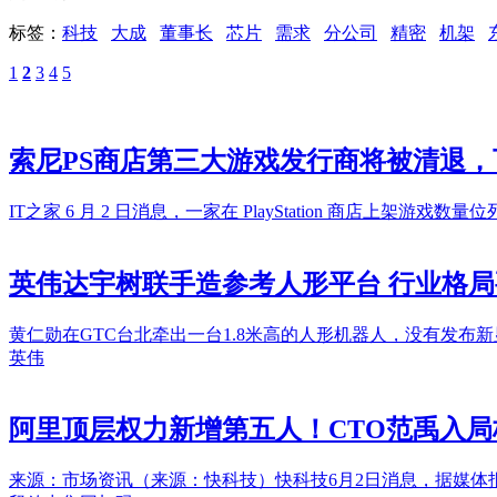
标签：
科技
大成
董事长
芯片
需求
分公司
精密
机架
1
2
3
4
5
索尼PS商店第三大游戏发行商将被清退
IT之家 6 月 2 日消息，一家在 PlayStation 商店上架
英伟达宇树联手造参考人形平台 行业格
黄仁勋在GTC台北牵出一台1.8米高的人形机器人，没有发
英伟
阿里顶层权力新增第五人！CTO范禹入局
来源：市场资讯（来源：快科技）快科技6月2日消息，据媒