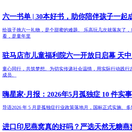
六一书单 | 30本好书，助你陪伴孩子一起
给孩子挑六一礼物，是个甜蜜的难题。 乐高玩几次就落灰了，
看，是童年里
驻马店市儿童福利院六一开放日启幕 天
童心同行，共筑梦想。为切实传递社会温情，用实际行动践行
成员、
嗨星家·月报：2026年5月孤独症 10 
导语2026 年 5 月是孤独症行业政策落地月，国标正式实施、
进口印尼燕窝真的好吗？严选天然无糖燕