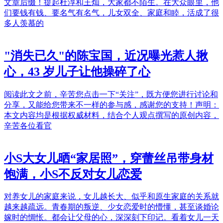
文章后缀！提起杜淳和王灿，大家都不陌生。在大众眼里，他
们要钱有钱、要名气有名气，儿女双全、家庭和睦，活成了很
多人羡慕的
"消失已久"的陈宝国，近况曝光惹人揪
心，43 岁儿子让他操碎了心
阅读此文之前，辛苦您点击一下“关注”，既方便您进行讨论和
分享，又能给您带来不一样的参与感，感谢您的支持！声明：
本文内容均是根据权威材料，结合个人观点撰写的原创内容，
辛苦各位看官
小S大女儿晒“家居照”，穿蕾丝吊带身材
饱满，小S不反对女儿恋爱
对养女儿的家庭来说，女儿越长大、似乎和原生家庭的关系就
越来越疏远。青春期的叛逆、少女恋爱时的懵懂，甚至谈婚论
嫁时的惆怅。都会让父母的心，深深刻下印记。看着女儿一天