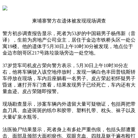
柬埔寨警方在遗体被发现现场调查
警方初步调查报告显示，死者为53岁的中国籍男子杨伟新（音
译），生前为房地产公司业主，居住于金边市铁桥头区一处公
寓19楼。他的遗体于5月30日上午10时30分被发现，地点位于
金边市朗哥区217号路垃圾场旁边一处空地。
37岁货车司机皮占荣向警方表示，5月30日上午10时30分左
右，他将车辆驶入该空地停放时，发现一辆白色丰田普锐斯轿
车停放在现场，车内后座躺着一名男子。皮占荣起初怀疑男子
昏迷，遂打开车门查看，结果发现男子已经死亡，车内还有大
量血迹。皮占荣随即报警。
现场勘查显示，涉案车辆内外遗留大量可疑物证，包括两把带
血刀具、血迹斑斑的纸巾和胶带、塑料扎带、枕头、袜子以及
大量矿泉水瓶等。
法医验尸结果显示，死者身上有多处严重伤痕，包括头部遭重
击、面部及颈部大面积瘀伤、双眼充血、四肢及躯干遍布殴打