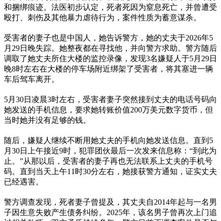
和捆绑痕迹。法医初步认定，死者死因为窒息死亡，并曾遭受
殴打、刺伤及其他暴力虐待行为，案件性质为蓄意谋杀。
受害者的妻子也是中国人，她告诉警方，她的丈夫于2026年5
月29日晚失踪。她整夜都在寻找他，并向警方求助。警方随后
调取了她丈夫所住大楼的监控录像，发现3名嫌疑人于5月29日
晚8时左右在大楼的停车场附近绑架了受害者，将其塞进一辆
车后驾车离开。
5月30日凌晨3时左右，受害者妻子突然接到丈夫的电话号码向
她发送的手机信息，要求她转账价值200万美元数字货币，但
当时她并没有足够的钱。
随后，嫌疑人继续不断用她丈夫的手机向她发送信息。直到5
月30日上午接近9时，犯罪团伙最后一次发来信息称：“到此为
止。”从那以后，受害者的妻子再也无法联系上丈夫的手机号
码。直到当天上午11时30分左右，她接获警方通知，证实丈夫
已经遇害。
警方调查发现，死者妻子曾提及，其丈夫自2014年起与一名男
子因生意失败产生债务纠纷。2025年，该名男子曾再次上门追