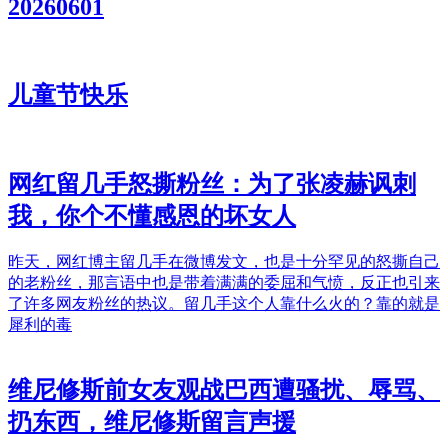
20260601
儿童节快乐
网红留几手怒撕粉丝：为了张凌赫讽刺
我，你个不懂感恩的坏女人
昨天，网红博主留几手在微博发文，也是十分罕见的怒撕自己
的老粉丝，那言语中也是带着满满的委屈和气愤，反正也引来
了许多网友粉丝的热议。留几手这个人靠什么火的？靠的就是
犀利的毒
维尼修斯前女友观战巴西遭骚扰、辱骂、
扔东西，维尼修斯留言声援