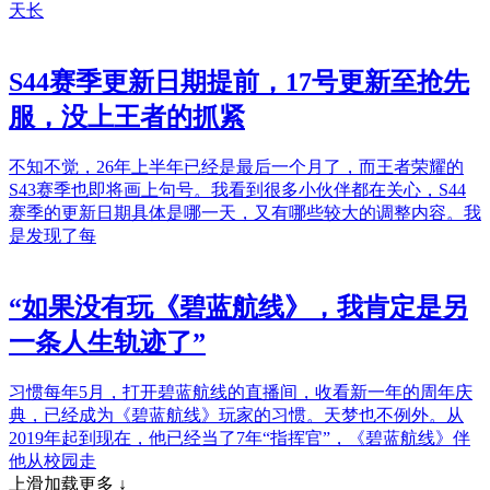
天长
S44赛季更新日期提前，17号更新至抢先
服，没上王者的抓紧
不知不觉，26年上半年已经是最后一个月了，而王者荣耀的
S43赛季也即将画上句号。我看到很多小伙伴都在关心，S44
赛季的更新日期具体是哪一天，又有哪些较大的调整内容。我
是发现了每
“如果没有玩《碧蓝航线》，我肯定是另
一条人生轨迹了”
习惯每年5月，打开碧蓝航线的直播间，收看新一年的周年庆
典，已经成为《碧蓝航线》玩家的习惯。天梦也不例外。从
2019年起到现在，他已经当了7年“指挥官”，《碧蓝航线》伴
他从校园走
上滑加载更多 ↓