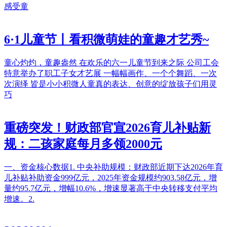
感受童
6·1儿童节丨看积微萌娃的童趣才艺秀~
童心灼灼，童趣盎然 在欢乐的六一儿童节到来之际 公司工会
特意举办了职工子女才艺展 一幅幅画作、一个个舞蹈、一次
次演绎 皆是小小积微人童真的表达、创意的绽放孩子们用灵
巧
重磅突发！财政部官宣2026育儿补贴新
规：二孩家庭每月多领2000元
一、资金核心数据1. 中央补助规模：财政部近期下达2026年育
儿补贴补助资金999亿元，2025年资金规模约903.58亿元，增
量约95.7亿元，增幅10.6%，增速显著高于中央转移支付平均
增速。2.