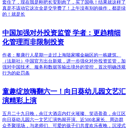
套住了，现在我是刚把长安割肉了，买了国电！结果就这样了
真是不该动它这次全是交学费了！上午没有别的操作，都是绿
的！就是长
中国加强对外投资监管 学者：更趋精细
化管理而非限制投资
作者：黎康行人星期一走过上海陆家嘴金融区的一栋建筑。
（法新社）中国官方出台新规，进一步强化对外投资监管，加
强对中国技术、服务和数据等输出境外的管控，首次明确违规
行为的处罚条
童趣绽放嗨翻六一！向日葵幼儿园文艺汇
演精彩上演
五月二十九日晚，余江大酒店内灯火璀璨、笑语盈盈，余江区
向日葵幼儿园六一文艺汇演热闹开演。近500名家长、周边群
众齐聚现场，与老师们、可爱的孩子们共度欢乐夜晚，沉浸式