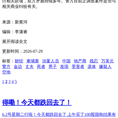
讨相关款项，双方矛盾持续多年。警方目前正调查案件是否与
相关商业纠纷有关。
来源：新黄河
编辑：李潇睿
展开阅读全文
更新时间：2026-07-29
标签：
财经
柬埔寨
涉案人员
中国
地产商
残忍
万美元
警方
金边
丈夫
死者
男子
发现
受害者
遗体
嫌疑人
空地
1
2
3
4
5
得嘞！今天都跌回去了！
6.2号星期二行啦！今天都跌回去了 上午买了100股国电结果有