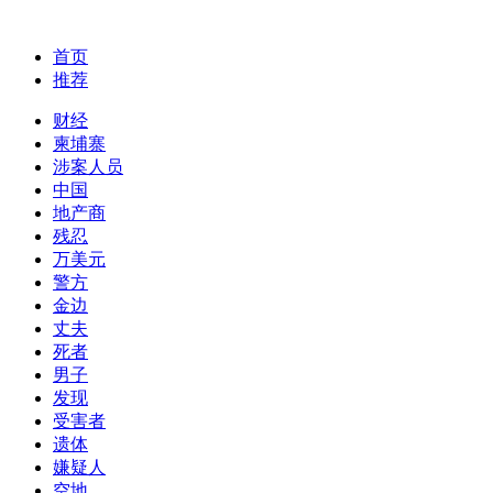
首页
推荐
财经
柬埔寨
涉案人员
中国
地产商
残忍
万美元
警方
金边
丈夫
死者
男子
发现
受害者
遗体
嫌疑人
空地