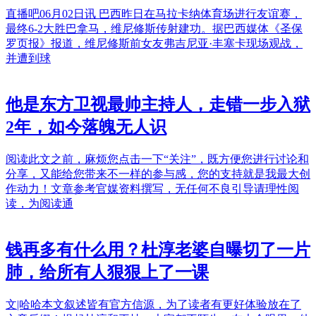
直播吧06月02日讯 巴西昨日在马拉卡纳体育场进行友谊赛，
最终6-2大胜巴拿马，维尼修斯传射建功。据巴西媒体《圣保
罗页报》报道，维尼修斯前女友弗吉尼亚·丰塞卡现场观战，
并遭到球
他是东方卫视最帅主持人，走错一步入狱
2年，如今落魄无人识
阅读此文之前，麻烦您点击一下“关注”，既方便您进行讨论和
分享，又能给您带来不一样的参与感，您的支持就是我最大创
作动力！文章参考官媒资料撰写，无任何不良引导请理性阅
读，为阅读通
钱再多有什么用？杜淳老婆自曝切了一片
肺，给所有人狠狠上了一课
文|哈哈本文叙述皆有官方信源，为了读者有更好体验放在了