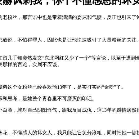
凌赫讽刺我，你个不懂感恩的坏
的老粉丝，那言语中也是带着满满的委屈和气愤，反正也引来了
都敢说，不怕得罪人，因此也是让他快速吸引了大量粉丝的关注
红留几手却突然发文“东北网红又少了一个”等言论，以至于遭到
表那样的言论，实属不应该。
料这个女粉丝已经喜欢他13年了，是实打实的“金粉”了。
乐和思考，是她整个青春里不可磨灭的印记。
小白脸，就对自己阴阳怪气，跟我反目成仇，这13年的感情居然
杨花，不懂感人的坏女人，我只能让它负分滚粗，同时把她一键