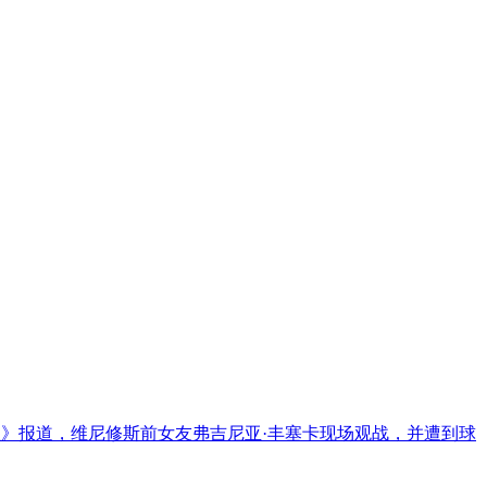
页报》报道，维尼修斯前女友弗吉尼亚·丰塞卡现场观战，并遭到球