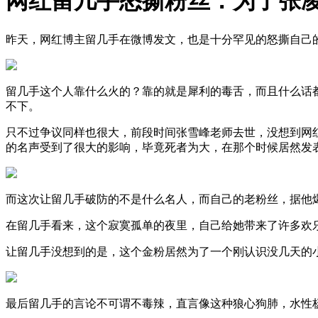
网红留几手怒撕粉丝：为了张
昨天，网红博主留几手在微博发文，也是十分罕见的怒撕自己
留几手这个人靠什么火的？靠的就是犀利的毒舌，而且什么话
不下。
只不过争议同样也很大，前段时间张雪峰老师去世，没想到网
的名声受到了很大的影响，毕竟死者为大，在那个时候居然发
而这次让留几手破防的不是什么名人，而自己的老粉丝，据他爆
在留几手看来，这个寂寞孤单的夜里，自己给她带来了许多欢
让留几手没想到的是，这个金粉居然为了一个刚认识没几天的
最后留几手的言论不可谓不毒辣，直言像这种狼心狗肺，水性