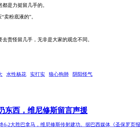
然都是力挺留几手的。
“卖粉底液的”。
要去责怪留几手，无非是大家的观念不同。
大
水性杨花
实打实
狼心狗肺
阴阳怪气
扔东西，维尼修斯留言声援
最终6-2大胜巴拿马，维尼修斯传射建功。据巴西媒体《圣保罗