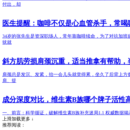
付出，却
医生提醒：咖啡不仅是心血管杀手，常喝
34岁的张先生是资深职场人，常年靠咖啡续命，为了对抗加班
状就
斜方肌劳损肩颈沉重，适当推拿有帮助，
肩颈总是发沉、发紧，抬一会儿头就觉得累，坐久了后背上方
肩、提
成分深度对比，维生素B族哪个牌子活性高
一、前言：科学循证，破解维生素B族补充迷局1.1 权威数据
上滑加载更多 ↓
推荐阅读：