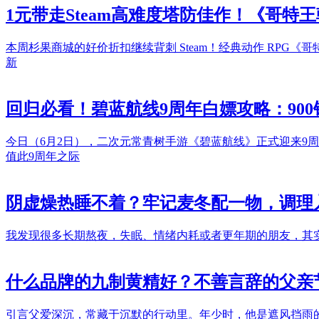
1元带走Steam高难度塔防佳作！《哥特王
本周杉果商城的好价折扣继续背刺 Steam！经典动作 RPG
新
回归必看！碧蓝航线9周年白嫖攻略：90
今日（6月2日），二次元常青树手游《碧蓝航线》正式迎来9
值此9周年之际
阴虚燥热睡不着？牢记麦冬配一物，调理
我发现很多长期熬夜，失眠、情绪内耗或者更年期的朋友，其实
什么品牌的九制黄精好？不善言辞的父亲
引言父爱深沉，常藏于沉默的行动里。年少时，他是遮风挡雨