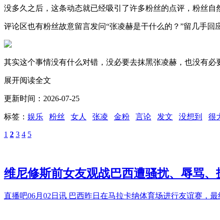
没多久之后，这条动态就已经吸引了许多粉丝的点评，粉丝自
评论区也有粉丝故意留言发问“张凌赫是干什么的？”留几手回应
其实这个事情没有什么对错，没必要去抹黑张凌赫，也没有必
展开阅读全文
更新时间：2026-07-25
标签：
娱乐
粉丝
女人
张凌
金粉
言论
发文
没想到
很
1
2
3
4
5
维尼修斯前女友观战巴西遭骚扰、辱骂、
直播吧06月02日讯 巴西昨日在马拉卡纳体育场进行友谊赛，