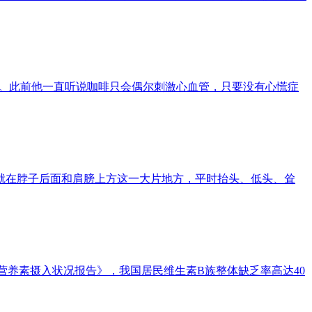
年。此前他一直听说咖啡只会偶尔刺激心血管，只要没有心慌症
就在脖子后面和肩膀上方这一大片地方，平时抬头、低头、耸
食营养素摄入状况报告》，我国居民维生素B族整体缺乏率高达40