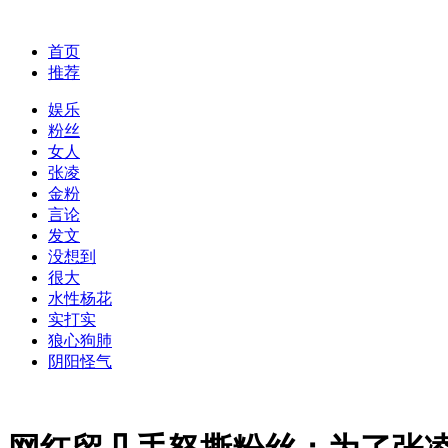
首页
推荐
娱乐
粉丝
女人
张凌
金粉
言论
发文
没想到
很大
水性杨花
实打实
狼心狗肺
阴阳怪气