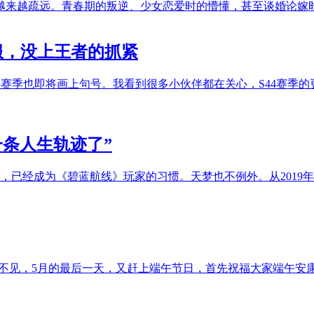
越来越疏远。青春期的叛逆、少女恋爱时的懵懂，甚至谈婚论嫁
服，没上王者的抓紧
43赛季也即将画上句号。我看到很多小伙伴都在关心，S44赛季
条人生轨迹了”
，已经成为《碧蓝航线》玩家的习惯。天梦也不例外。从2019年
久不见，5月的最后一天，又赶上端午节日，首先祝福大家端午安