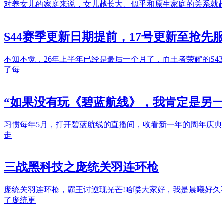
对养女儿的家庭来说，女儿越长大、似乎和原生家庭的关系就
S44赛季更新日期提前，17号更新至抢先
不知不觉，26年上半年已经是最后一个月了，而王者荣耀的S
了每
“如果没有玩《碧蓝航线》，我肯定是另一
习惯每年5月，打开碧蓝航线的直播间，收看新一年的周年庆典
走
三战黑科技之庞统关羽连环枪
庞统关羽连环枪，霸王讨逆现光芒!哈喽大家好，我是晨曦好
了庞统更