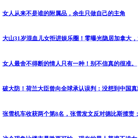
女人从来不是谁的附属品，余生只做自己的主角
大山31岁混血儿女拒进娱乐圈！零曝光隐居加拿大，
女人最舍不得断的情人只有一种！别不信真的很准。
破大防！荷兰大臣曾向全球承认误判：没想到中国真
张雪机车收获两个第8名，张雪发文反对德比斯揽责