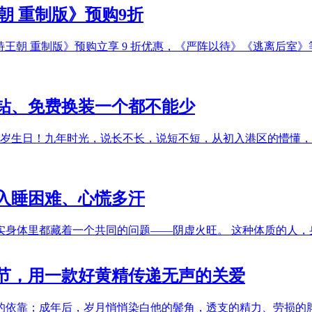
朝 重制版》预购9折
《哥特王朝 重制版》预购立享 9 折优惠，《严阵以待》《逃离
0钻、免费换装一个都不能少
周岁生日！九年时光，说长不长，说短不短，从初入港区的懵懂
入睡困难、心慌多汗
身体里都藏着一个共同的问题——阴虚火旺。 这种体质的人，身
节，用一款好黄精传递无声的关爱
的依靠；成年后，岁月悄悄染白他的鬓角，透支的精力、劳损的