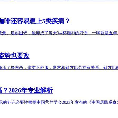
咖啡还容易患上5类疾病？
疲惫、晨起困倦，他养成了每天3-4杯咖啡的习惯，一喝就是五
姿势也要改
像压了块东西，这类不舒服，常常和斜方肌劳损有关系。斜方肌
？2026年专业解析
揭示的补充必要性根据中国营养学会2023年发布的《中国居民膳