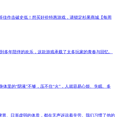
后室》等佳作击破史低！想买好价特惠游戏，请锁定杉果商城【每周
，到多年陪伴的欢乐，这款游戏承载了太多玩家的青春与回忆。
体里的“阴液”不够，压不住“火”，人就容易心烦、失眠、多
脾胃、日渐虚弱的体质，都在无声诉说着辛劳。我们习惯了他的