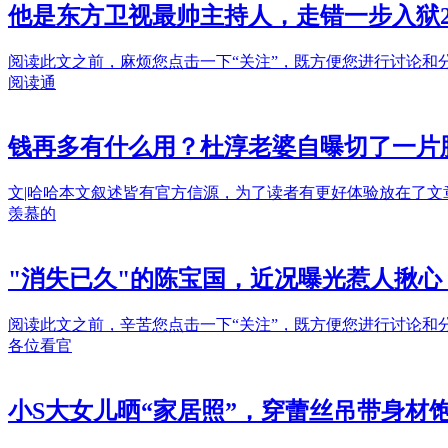
他是东方卫视最帅主持人，走错一步入狱
阅读此文之前，麻烦您点击一下“关注”，既方便您进行讨论
阅读通
钱再多有什么用？杜淳老婆自曝切了一片
文|哈哈本文叙述皆有官方信源，为了读者有更好体验放在了
羡慕的
"消失已久"的陈宝国，近况曝光惹人揪心，
阅读此文之前，辛苦您点击一下“关注”，既方便您进行讨论
各位看官
小S大女儿晒“家居照”，穿蕾丝吊带身材