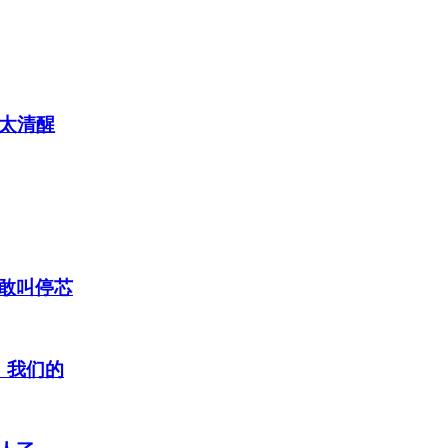
太清醒
敢叫停芯
：我们的