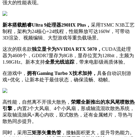
强大的性能表现。
新本搭载酷睿Ultra 9处理器290HX Plus，
采用TSMC N3B工艺
制程，架构为24核心+24线程，性能释放可达160W，可带动
3D渲染、视频编辑、大型游戏等重负载场景。
这次的联名款
独立显卡为NVIDIA RTX 5070，
CUDA流处理
器为4608个，GDDR7显存为8GB，显存位宽为128bit，主频为
1.98GHz。新本支持
全景光线追踪
，带来电影级画质体验。
在游戏中，
拥有Gaming Turbo X技术加持，
具备自动识别游
戏+优化，让新本处于最佳状态，确保流畅、稳帧。
高性能，自然离不开强大散热，
荣耀全新推出的东风尾喷散热
引擎，
内置2个大风扇、4个小风扇，形成轴流混吹散热系统，
采取轴流抽风+离心内吹，双式散热，还有金属鳍片，导热与
散热同步提升。
同时，采用
三矩形矢量热管
，接触面积更大，提升导热能力。