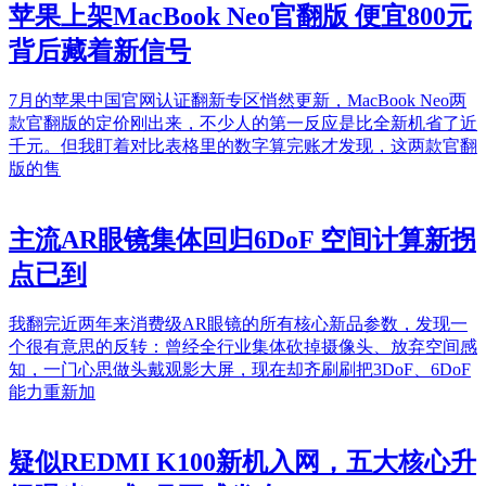
苹果上架MacBook Neo官翻版 便宜800元
背后藏着新信号
7月的苹果中国官网认证翻新专区悄然更新，MacBook Neo两
款官翻版的定价刚出来，不少人的第一反应是比全新机省了近
千元。但我盯着对比表格里的数字算完账才发现，这两款官翻
版的售
主流AR眼镜集体回归6DoF 空间计算新拐
点已到
我翻完近两年来消费级AR眼镜的所有核心新品参数，发现一
个很有意思的反转：曾经全行业集体砍掉摄像头、放弃空间感
知，一门心思做头戴观影大屏，现在却齐刷刷把3DoF、6DoF
能力重新加
疑似REDMI K100新机入网，五大核心升