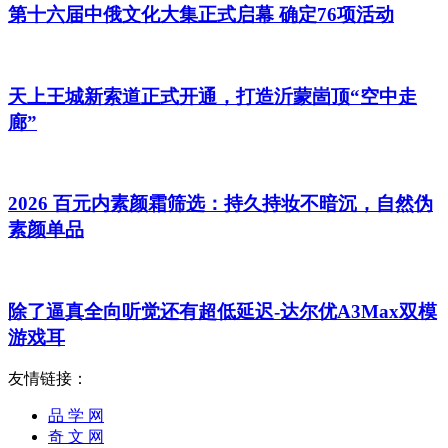
第十六届中俄文化大集正式启幕 确定76项活动
天上王城新索道正式开通，打造沂蒙崮顶“空中走
廊”
2026 百元内素颜霜筛选：持久持妆不暗沉，自然伪
素颜单品
除了逼真全向听觉还有超低延迟-达尔优A3Max双模
游戏耳
友情链接：
品 学 网
奇 文 网