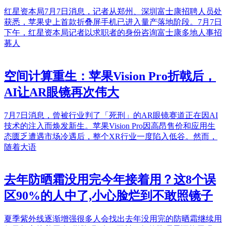
红星资本局7月7日消息，记者从郑州、深圳富士康招聘人员处
获悉，苹果史上首款折叠屏手机已进入量产落地阶段。7月7日
下午，红星资本局记者以求职者的身份咨询富士康多地人事招
募人
空间计算重生：苹果Vision Pro折戟后，
AI让AR眼镜再次伟大
7月7日消息，曾被行业判了「死刑」的AR眼镜赛道正在因AI
技术的注入而焕发新生。苹果Vision Pro因高昂售价和应用生
态匮乏遭遇市场冷遇后，整个XR行业一度陷入低谷。然而，
随着大语
去年防晒霜没用完今年接着用？这8个误
区90%的人中了,小心脸烂到不敢照镜子
夏季紫外线逐渐增强很多人会找出去年没用完的防晒霜继续用