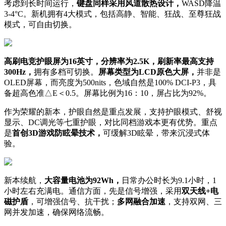
考虑到长时间运行，
键盘同样采用风道散热设计，
WASD降温
3-4°C。新机拥有4大模式，包括高静、智能、狂战、至尊狂战
模式，可自由切换。
高刷电竞护眼屏为16英寸，分辨率为2.5K，刷新率最高支持
300Hz，
拥有多档可切换。
屏幕类型为LCD原色大屏，
并非是
OLED屏幕，而亮度为500nits，色域自然是100% DCI-P3，具
备超高色准△E＜0.5。屏幕比例为16：10，屏占比为92%。
作为荣耀的新本，护眼自然是重点发展，支持护眼模式、舒视
显示、DC调光等七重护眼，对比同档游戏本更有优势。重点
是
首创3D游戏防眩晕技术，
可缓解3D眩晕，带来沉浸式体
验。
新本续航，
大容量电池为92Wh，
日常办公时长为9.1小时，1
小时左右充满电。通信方面，先是信号增强，采用
双天线+电
磁护盾
，可增强信号、抗干扰；
多网融合加速
，支持双网、三
网并发加速，确保网络流畅。