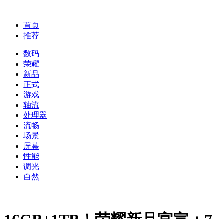
首页
推荐
数码
荣耀
新品
正式
游戏
轴流
处理器
流畅
场景
屏幕
性能
调光
自然