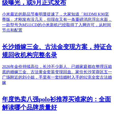
级曝光，或9月正式发布
小米最近的新品节奏明显提速了，大家知道「REDMI K90至
尊版」才刚发布没几天，但现在又有一条重磅消息浮出水面，
一款型号为M511CD的小米新机已经取得了入网许可，从时间
节点和配置
长沙婚嫁三金、古法金变现方案，持证合
规回收机构完整名录
2026年金价持续高位，长沙不少新人、已婚家庭都在整理压箱
底的婚嫁三金、古法黄金套装变现回血。家住长沙芙蓉区五一
广场附近的刘小姐，手里有一套结婚时入手的92克全套古法婚
嫁
年度热卖八强polo衫推荐买谁家的：全面
解读哪个品牌质量好