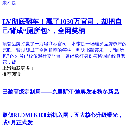
来不是
LV彻底翻车！赢了1030万官司，却把自
己背成“厕所包”，全网笑柄
顶奢品牌打赢了千万级商标官司，本该是一场维护品牌尊严的
完胜，转眼却成了全网群嘲的笑柄。判决书墨迹未干，“厕所
包” 的外号已经传遍社交平台，曾经象征身份与格调的经典老
花，被
上滑加载更多 ↓
推荐阅读：
巴黎高级定制周——克里斯汀·迪奥发布秋冬新品
疑似REDMI K100新机入网，五大核心升级曝光，
或9月正式发