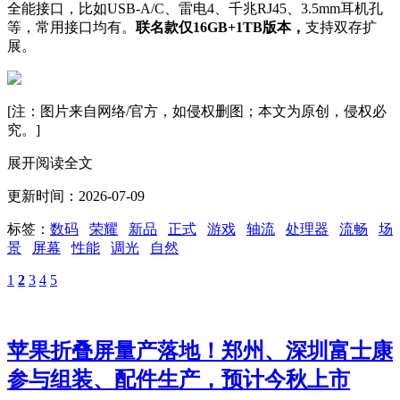
全能接口，比如USB-A/C、雷电4、千兆RJ45、3.5mm耳机孔
等，常用接口均有。
联名款仅16GB+1TB版本，
支持双存扩
展。
[注：图片来自网络/官方，如侵权删图；本文为原创，侵权必
究。]
展开阅读全文
更新时间：2026-07-09
标签：
数码
荣耀
新品
正式
游戏
轴流
处理器
流畅
场
景
屏幕
性能
调光
自然
1
2
3
4
5
苹果折叠屏量产落地！郑州、深圳富士康
参与组装、配件生产，预计今秋上市