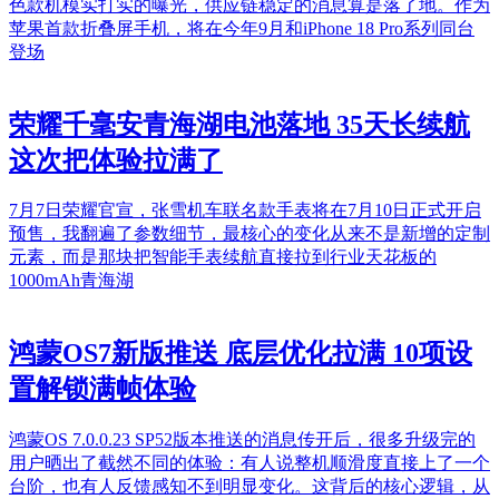
色款机模实打实的曝光，供应链稳定的消息算是落了地。作为
苹果首款折叠屏手机，将在今年9月和iPhone 18 Pro系列同台
登场
荣耀千毫安青海湖电池落地 35天长续航
这次把体验拉满了
7月7日荣耀官宣，张雪机车联名款手表将在7月10日正式开启
预售，我翻遍了参数细节，最核心的变化从来不是新增的定制
元素，而是那块把智能手表续航直接拉到行业天花板的
1000mAh青海湖
鸿蒙OS7新版推送 底层优化拉满 10项设
置解锁满帧体验
鸿蒙OS 7.0.0.23 SP52版本推送的消息传开后，很多升级完的
用户晒出了截然不同的体验：有人说整机顺滑度直接上了一个
台阶，也有人反馈感知不到明显变化。这背后的核心逻辑，从