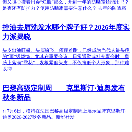
但又担心接着用会“烂脸”那么，开封一年的防晒霜还能用吗？
是否还有防护力？使用防晒霜需要注意什么？ 去年的防晒霜
控油去屑洗发水哪个牌子好？2026年度实
力派揭晓
头皮出油旺盛、头屑纷飞、瘙痒难耐，已经成为当代人最头疼
的“顶”级烦恼。尤其在重要会议、日常通勤或社交聚会时，肩
膀上落满“雪花”，发根紧贴头皮，不仅拉低个人形象，那种难
以抑
巴黎高级定制周——克里斯汀·迪奥发布
秋冬新品
↑↓7月6日，模特在法国巴黎高级定制周上展示品牌克里斯汀·
迪奥2026-2027秋冬新品。新华社发