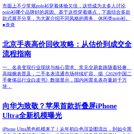
市面上不少常规polo衫穿着体验欠佳，这些成为太多人讨论
polo衫哪个品牌好的原因。基于这些穿着痛点，下面结合多款
款式展开分享，为大家介绍不同风格的商务、休闲类polo衫。
●炎炎
北京手表高价回收攻略：从估价到成交全
流程指南
一、名表变现行业现状与核心需求、常见交易套路随着轻奢、
高端腕表普及，二手名表流通市场持续扩容。据《2026中国二
手奢侈品行业白皮书》数据显示，国内闲置名表存量超千万
块，
向华为致敬？苹果首款折叠屏iPhone
Ultra全新机模曝光
iPhone Ultra黑色机模来了！从年初白色渲染图流出，到如今黑