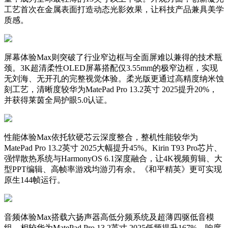
工艺首次在金属表面打造动态光影效果，让科技产品兼具美学
质感。
屏幕体验Max则突破了行业窄边框与全面屏难以兼得的技术瓶
颈。3K超清柔性OLED屏幕搭配仅3.55mm的极窄边框，实现
无刘海、无开孔的完整视觉体验。柔光版更通过高精度纳米蚀
刻工艺，清晰度较华为MatePad Pro 13.2英寸 2025提升20%，
并获得莱茵全局护眼5.0认证。
性能体验Max依托软硬芯云深度整合，整机性能较华为
MatePad Pro 13.2英寸 2025大幅提升45%。Kirin T93 Pro芯片、
强悍散热系统与HarmonyOS 6.1深度融合，让4K视频剪辑、大
型PPT编辑、高帧率游戏均游刃有余。《和平精英》更可实现
原生144帧运行。
音频体验Max搭载六扬声器高低分频系统及超薄四驱低音模
组，相较华为MatePad Pro 13.2英寸 2025低频提升167%，响度