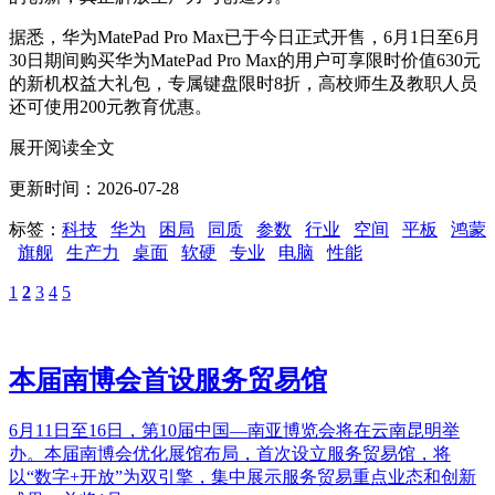
据悉，华为MatePad Pro Max已于今日正式开售，6月1日至6月
30日期间购买华为MatePad Pro Max的用户可享限时价值630元
的新机权益大礼包，专属键盘限时8折，高校师生及教职人员
还可使用200元教育优惠。
展开阅读全文
更新时间：2026-07-28
标签：
科技
华为
困局
同质
参数
行业
空间
平板
鸿蒙
旗舰
生产力
桌面
软硬
专业
电脑
性能
1
2
3
4
5
本届南博会首设服务贸易馆
6月11日至16日，第10届中国—南亚博览会将在云南昆明举
办。本届南博会优化展馆布局，首次设立服务贸易馆，将
以“数字+开放”为双引擎，集中展示服务贸易重点业态和创新