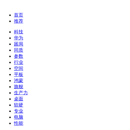
首页
推荐
科技
华为
困局
同质
参数
行业
空间
平板
鸿蒙
旗舰
生产力
桌面
软硬
专业
电脑
性能