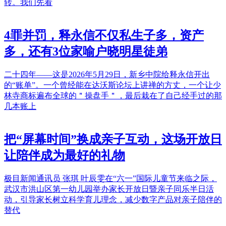
转。我们先看
4罪并罚，释永信不仅私生子多，资产
多，还有3位家喻户晓明星徒弟
二十四年——这是2026年5月29日，新乡中院给释永信开出
的“账单”。一个曾经能在达沃斯论坛上讲禅的方丈，一个让少
林寺商标遍布全球的＂操盘手＂，最后栽在了自己经手过的那
几本账上
把“屏幕时间”换成亲子互动，这场开放日
让陪伴成为最好的礼物
极目新闻通讯员 张琪 叶辰雯在“六一”国际儿童节来临之际，
武汉市洪山区第一幼儿园举办家长开放日暨亲子同乐半日活
动，引导家长树立科学育儿理念，减少数字产品对亲子陪伴的
替代