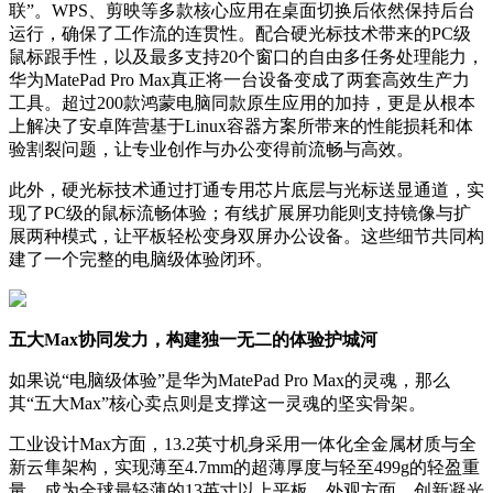
联”。WPS、剪映等多款核心应用在桌面切换后依然保持后台
运行，确保了工作流的连贯性。配合硬光标技术带来的PC级
鼠标跟手性，以及最多支持20个窗口的自由多任务处理能力，
华为MatePad Pro Max真正将一台设备变成了两套高效生产力
工具。超过200款鸿蒙电脑同款原生应用的加持，更是从根本
上解决了安卓阵营基于Linux容器方案所带来的性能损耗和体
验割裂问题，让专业创作与办公变得前流畅与高效。
此外，硬光标技术通过打通专用芯片底层与光标送显通道，实
现了PC级的鼠标流畅体验；有线扩展屏功能则支持镜像与扩
展两种模式，让平板轻松变身双屏办公设备。这些细节共同构
建了一个完整的电脑级体验闭环。
五大Max协同发力，构建独一无二的体验护城河
如果说“电脑级体验”是华为MatePad Pro Max的灵魂，那么
其“五大Max”核心卖点则是支撑这一灵魂的坚实骨架。
工业设计Max方面，13.2英寸机身采用一体化全金属材质与全
新云隼架构，实现薄至4.7mm的超薄厚度与轻至499g的轻盈重
量，成为全球最轻薄的13英寸以上平板。外观方面，创新凝光