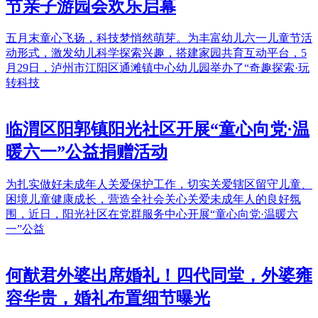
节亲子游园会欢乐启幕
五月末童心飞扬，科技梦悄然萌芽。为丰富幼儿六一儿童节活
动形式，激发幼儿科学探索兴趣，搭建家园共育互动平台，5
月29日，泸州市江阳区通滩镇中心幼儿园举办了“奇趣探索·玩
转科技
临渭区阳郭镇阳光社区开展“童心向党·温
暖六一”公益捐赠活动
为扎实做好未成年人关爱保护工作，切实关爱辖区留守儿童、
困境儿童健康成长，营造全社会关心关爱未成年人的良好氛
围，近日，阳光社区在党群服务中心开展“童心向党·温暖六
一”公益
何猷君外婆出席婚礼！四代同堂，外婆雍
容华贵，婚礼布置细节曝光