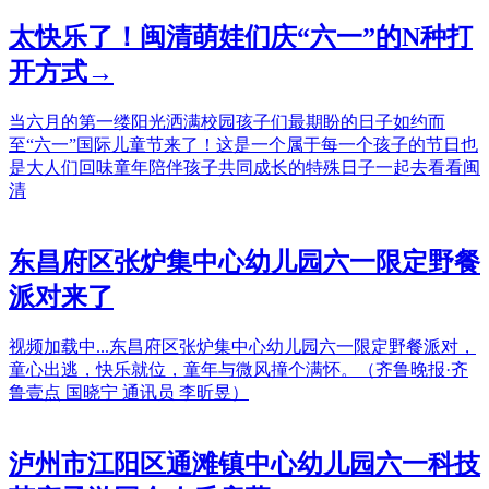
太快乐了！闽清萌娃们庆“六一”的N种打
开方式→
当六月的第一缕阳光洒满校园孩子们最期盼的日子如约而
至“六一”国际儿童节来了！这是一个属于每一个孩子的节日也
是大人们回味童年陪伴孩子共同成长的特殊日子一起去看看闽
清
东昌府区张炉集中心幼儿园六一限定野餐
派对来了
视频加载中...东昌府区张炉集中心幼儿园六一限定野餐派对，
童心出逃，快乐就位，童年与微风撞个满怀。（齐鲁晚报·齐
鲁壹点 国晓宁 通讯员 李昕昱）
泸州市江阳区通滩镇中心幼儿园六一科技