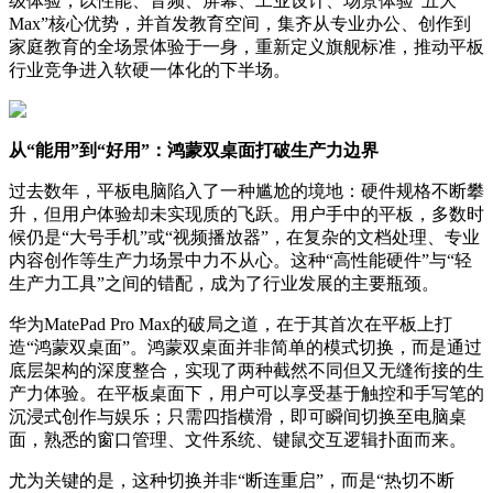
级体验，以性能、音频、屏幕、工业设计、场景体验“五大
Max”核心优势，并首发教育空间，集齐从专业办公、创作到
家庭教育的全场景体验于一身，重新定义旗舰标准，推动平板
行业竞争进入软硬一体化的下半场。
从“能用”到“好用”：鸿蒙双桌面打破生产力边界
过去数年，平板电脑陷入了一种尴尬的境地：硬件规格不断攀
升，但用户体验却未实现质的飞跃。用户手中的平板，多数时
候仍是“大号手机”或“视频播放器”，在复杂的文档处理、专业
内容创作等生产力场景中力不从心。这种“高性能硬件”与“轻
生产力工具”之间的错配，成为了行业发展的主要瓶颈。
华为MatePad Pro Max的破局之道，在于其首次在平板上打
造“鸿蒙双桌面”。鸿蒙双桌面并非简单的模式切换，而是通过
底层架构的深度整合，实现了两种截然不同但又无缝衔接的生
产力体验。在平板桌面下，用户可以享受基于触控和手写笔的
沉浸式创作与娱乐；只需四指横滑，即可瞬间切换至电脑桌
面，熟悉的窗口管理、文件系统、键鼠交互逻辑扑面而来。
尤为关键的是，这种切换并非“断连重启”，而是“热切不断