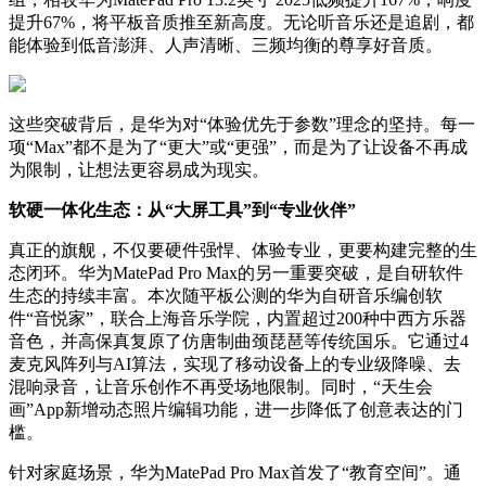
提升67%，将平板音质推至新高度。无论听音乐还是追剧，都
能体验到低音澎湃、人声清晰、三频均衡的尊享好音质。
这些突破背后，是华为对“体验优先于参数”理念的坚持。每一
项“Max”都不是为了“更大”或“更强”，而是为了让设备不再成
为限制，让想法更容易成为现实。
软硬一体化生态：从“大屏工具”到“专业伙伴”
真正的旗舰，不仅要硬件强悍、体验专业，更要构建完整的生
态闭环。华为MatePad Pro Max的另一重要突破，是自研软件
生态的持续丰富。本次随平板公测的华为自研音乐编创软
件“音悦家”，联合上海音乐学院，内置超过200种中西方乐器
音色，并高保真复原了仿唐制曲颈琵琶等传统国乐。它通过4
麦克风阵列与AI算法，实现了移动设备上的专业级降噪、去
混响录音，让音乐创作不再受场地限制。同时，“天生会
画”App新增动态照片编辑功能，进一步降低了创意表达的门
槛。
针对家庭场景，华为MatePad Pro Max首发了“教育空间”。通