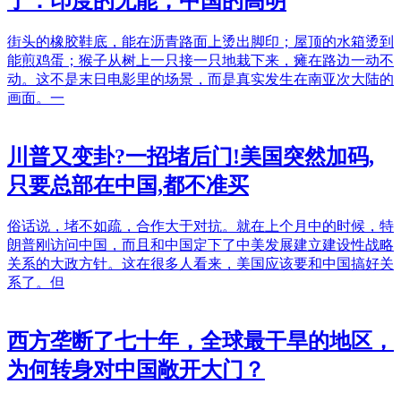
了：印度的无能，中国的高明
街头的橡胶鞋底，能在沥青路面上烫出脚印；屋顶的水箱烫到
能煎鸡蛋；猴子从树上一只接一只地栽下来，瘫在路边一动不
动。这不是末日电影里的场景，而是真实发生在南亚次大陆的
画面。一
川普又变卦?一招堵后门!美国突然加码,
只要总部在中国,都不准买
俗话说，堵不如疏，合作大于对抗。就在上个月中的时候，特
朗普刚访问中国，而且和中国定下了中美发展建立建设性战略
关系的大政方针。这在很多人看来，美国应该要和中国搞好关
系了。但
西方垄断了七十年，全球最干旱的地区，
为何转身对中国敞开大门？