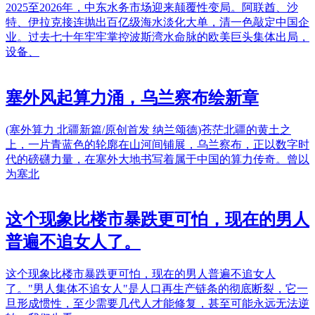
2025至2026年，中东水务市场迎来颠覆性变局。阿联酋、沙
特、伊拉克接连抛出百亿级海水淡化大单，清一色敲定中国企
业。过去七十年牢牢掌控波斯湾水命脉的欧美巨头集体出局，
设备、
塞外风起算力涌，乌兰察布绘新章
(塞外算力 北疆新篇/原创首发 纳兰颂德)苍茫北疆的黄土之
上，一片青蓝色的轮廓在山河间铺展，乌兰察布，正以数字时
代的磅礴力量，在塞外大地书写着属于中国的算力传奇。曾以
为塞北
这个现象比楼市暴跌更可怕，现在的男人
普遍不追女人了。
这个现象比楼市暴跌更可怕，现在的男人普遍不追女人
了。"男人集体不追女人"是人口再生产链条的彻底断裂，它一
旦形成惯性，至少需要几代人才能修复，甚至可能永远无法逆