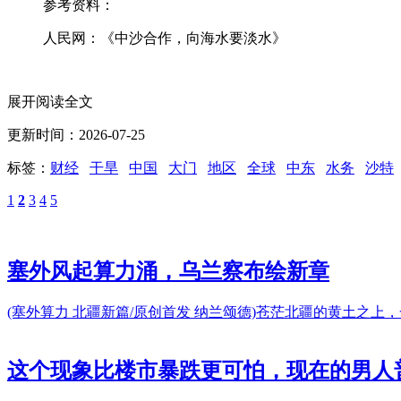
参考资料：
人民网：《中沙合作，向海水要淡水》
展开阅读全文
更新时间：2026-07-25
标签：
财经
干旱
中国
大门
地区
全球
中东
水务
沙特
1
2
3
4
5
塞外风起算力涌，乌兰察布绘新章
(塞外算力 北疆新篇/原创首发 纳兰颂德)苍茫北疆的黄土
这个现象比楼市暴跌更可怕，现在的男人