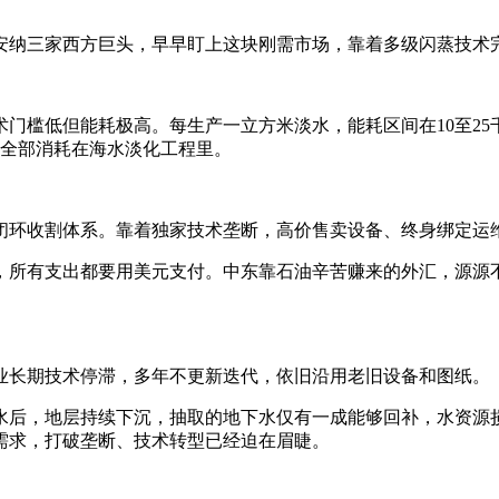
安纳三家西方巨头，早早盯上这块刚需市场，靠着多级闪蒸技术
门槛低但能耗极高。每生产一立方米淡水，能耗区间在10至25千
，全部消耗在海水淡化工程里。
闭环收割体系。靠着独家技术垄断，高价售卖设备、终身绑定运
，所有支出都要用美元支付。中东靠石油辛苦赚来的外汇，源源
业长期技术停滞，多年不更新迭代，依旧沿用老旧设备和图纸。
后，地层持续下沉，抽取的地下水仅有一成能够回补，水资源损耗完
需求，打破垄断、技术转型已经迫在眉睫。