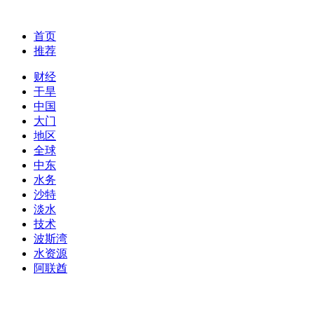
首页
推荐
财经
干旱
中国
大门
地区
全球
中东
水务
沙特
淡水
技术
波斯湾
水资源
阿联酋