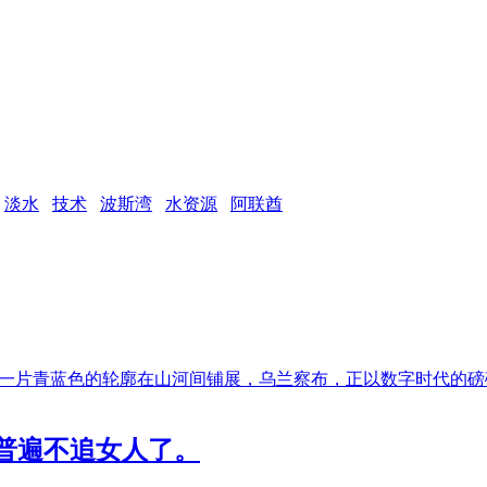
淡水
技术
波斯湾
水资源
阿联酋
之上，一片青蓝色的轮廓在山河间铺展，乌兰察布，正以数字时代
普遍不追女人了。