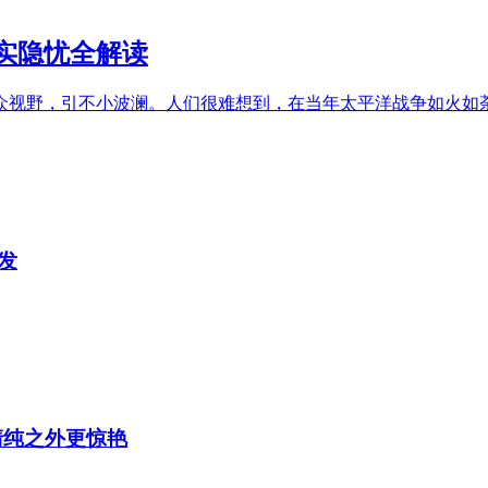
实隐忧全解读
现公众视野，引不小波澜。人们很难想到，在当年太平洋战争如火
发
清纯之外更惊艳