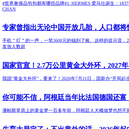
#世界奢侈品包包都有哪些品牌#1. HERMES 爱马仕诞生：1837年国家：法
CHAN
专家曾指出无论中国开放几胎，人口都将
手机＂叮＂的一声，一笔3600元的钱到了账。这样的提示音，2
发放人数超
国家官宣！2.7万公里黄金大外环，202
我国“黄金大外环”，要来了！2026年7月21日，国新办“开局
你可能不信，阿根廷当年比法国德国还富
潘帕斯草原上的黄金梦一百多年前，阿根廷人大概做梦也想不到，