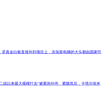
，是真金白银直接补到项目上，连加装电梯的大头都由国家托
"二战以来最大规模打击"被紧急叫停。紧随其后，卡塔尔埃米