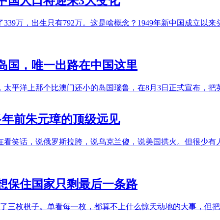
起中国人口将迎来3大变化
339万，出生只有792万。这是啥概念？1949年新中国成立以来头
岛国，唯一出路在中国这里
洋上那个比澳门还小的岛国瑙鲁，在8月3日正式宣布，把英文国名从
多年前朱元璋的顶级远见
看笑话，说俄罗斯拉胯，说乌克兰傻，说美国拱火。但很少有人
想保住国家只剩最后一条路
落下了三枚棋子。单看每一枚，都算不上什么惊天动地的大事，但