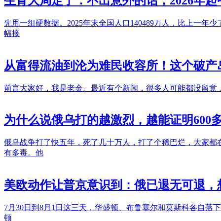
生育大局定了：不出意外的话，2026年
先甩一组硬数据。2025年末全国人口140489万人，比上一年少了
幅接
从富得流油到沦为难民收容所！这个破产
前言大家好，我是老金。最近有个新闻，很多人可能都没留意，太平
为什么说俄乌打的越激烈，越能证明600
俄乌战争打了快五年，死了几十万人，打了个稀巴烂，大家都在
有多毒。他
美欧动作让普京意识到：俄已退无可退，
7月30日到8月1日这三天，华盛顿、布鲁塞尔和莫斯科各自
顿