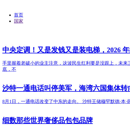
首页
国家
中央定调！又是发钱又是装电梯，2026 
手里握着老破小的业主注意，这波民生红利要是没跟上，未来
底，不
沙特一通电话叫停美军，海湾六国集体转
8月1日，一通电话改变了中东的走向。 沙特王储穆罕默德·
细数那些世界奢侈品包包品牌