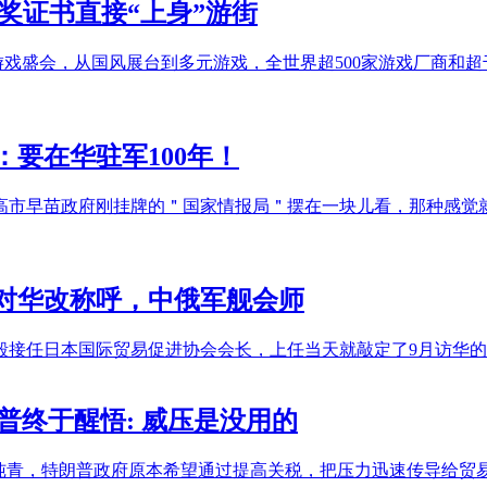
奖证书直接“上身”游街
的顶级游戏盛会，从国风展台到多元游戏，全世界超500家游戏厂
要在华驻军100年！
高市早苗政府刚挂牌的＂国家情报局＂摆在一块儿看，那种感觉
对华改称呼，中俄军舰会师
毅接任日本国际贸易促进协会会长，上任当天就敲定了9月访华的
朗普终于醒悟: 威压是没用的
火纯青，特朗普政府原本希望通过提高关税，把压力迅速传导给贸