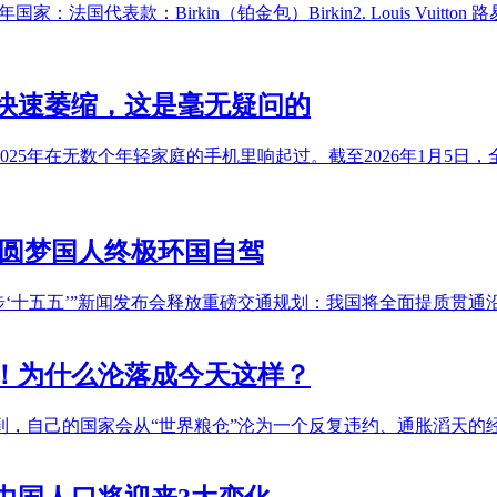
国代表款：Birkin（铂金包）Birkin2. Louis Vuitton 路易
快速萎缩，这是毫无疑问的
025年在无数个年轻家庭的手机里响起过。截至2026年1月5日，
7年圆梦国人终极环国自驾
起步‘十五五’”新闻发布会释放重磅交通规划：我国将全面提质贯通沿
！为什么沦落成今天这样？
自己的国家会从“世界粮仓”沦为一个反复违约、通胀滔天的经济失