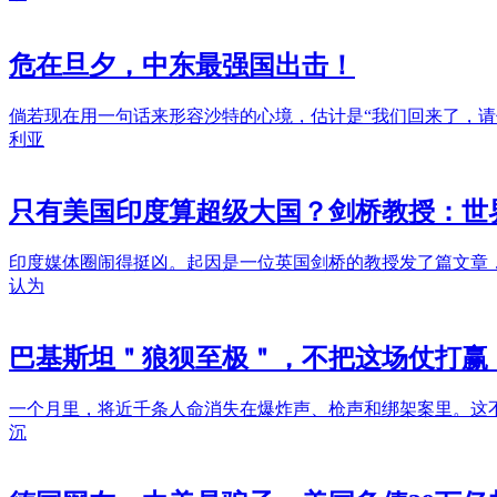
危在旦夕，中东最强国出击！
倘若现在用一句话来形容沙特的心境，估计是“我们回来了，
利亚
只有美国印度算超级大国？剑桥教授：世
印度媒体圈闹得挺凶。起因是一位英国剑桥的教授发了篇文章
认为
巴基斯坦＂狼狈至极＂，不把这场仗打赢
一个月里，将近千条人命消失在爆炸声、枪声和绑架案里。这不
沉