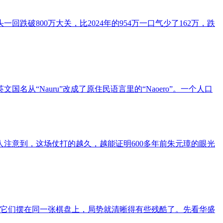
一回跌破800万大关，比2024年的954万一口气少了162万，跌
“Nauru”改成了原住民语言里的“Naoero”。一个人口
注意到，这场仗打的越久，越能证明600多年前朱元璋的眼光
把它们摆在同一张棋盘上，局势就清晰得有些残酷了。先看华盛