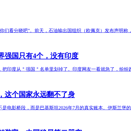
请你们看分晓吧”。前天，石油输出国组织（欧佩克）发布声明称
界强国只有4个，没有印度
，把印度从＂强国＂名单里划掉了。印度网友一看就急了，纷纷
，这个国家永远翻不了身
是电影桥段，而是巴基斯坦2026年7月的真实账本。伊斯兰堡