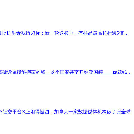
21批抗生素残留超标；新一轮送检中，有样品最高超标逾5倍，
基础设施攒够搬家的钱，这个国家甚至开始卖国籍——你花钱，
外社交平台X上闹得挺凶。加拿大一家数据媒体机构做了张全球