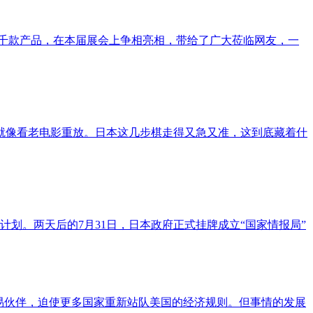
商和超千款产品，在本届展会上争相亮相，带给了广大莅临网友，一
就像看老电影重放。日本这几步棋走得又急又准，这到底藏着什
计划。两天后的7月31日，日本政府正式挂牌成立“国家情报局”
易伙伴，迫使更多国家重新站队美国的经济规则。但事情的发展