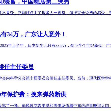
亿却装富，中国稳居第二哭穷
并不复杂。它刚好点中了很多人一直有、但没完全说透的感受：
有34万，广东让人意外！
可2025年上半年，日本新生儿只有33.9万，创下半个世纪新低
候任主任委员
学会内科学分会第十届委员会候任主任委员。当前，现代医学学
50年保护费：换来弹药断供
巨头骂了一顿。他说埃克森美孚和雪佛龙借着中东的战事赚得太凶