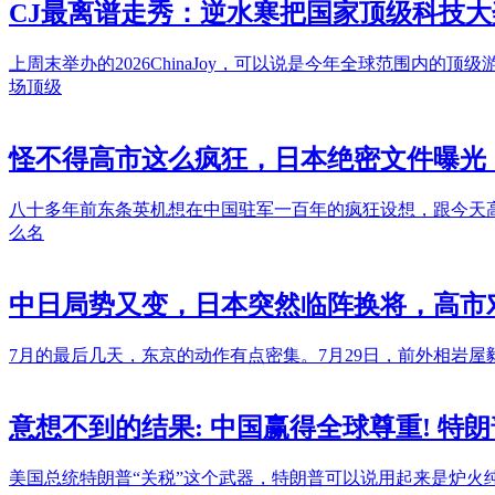
CJ最离谱走秀：逆水寒把国家顶级科技大
上周末举办的2026ChinaJoy，可以说是今年全球范围内
场顶级
怪不得高市这么疯狂，日本绝密文件曝光：
八十多年前东条英机想在中国驻军一百年的疯狂设想，跟今天
么名
中日局势又变，日本突然临阵换将，高市
7月的最后几天，东京的动作有点密集。7月29日，前外相岩屋
意想不到的结果: 中国赢得全球尊重! 特
美国总统特朗普“关税”这个武器，特朗普可以说用起来是炉