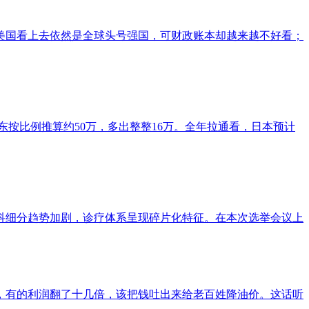
美国看上去依然是全球头号强国，可财政账本却越来越不好看；
；广东按比例推算约50万，多出整整16万。全年拉通看，日本预计
科细分趋势加剧，诊疗体系呈现碎片化特征。在本次选举会议上
，有的利润翻了十几倍，该把钱吐出来给老百姓降油价。这话听