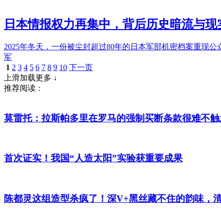
日本情报权力再集中，背后历史暗流与现
2025年冬天，一份被尘封超过80年的日本军部机密档案重
军
1
2
3
4
5
6
7
8
9
10
下一页
上滑加载更多 ↓
推荐阅读：
莫雷托：拉斯帕多里在罗马的强制买断条款很难不触
首次证实！我国“人造太阳”实验获重要成果
陈都灵这组造型杀疯了！深V+黑丝藏不住的韵味，