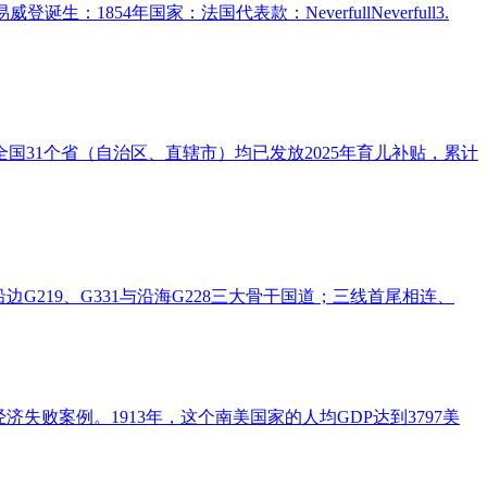
威登诞生：1854年国家：法国代表款：NeverfullNeverfull3.
全国31个省（自治区、直辖市）均已发放2025年育儿补贴，累计
边G219、G331与沿海G228三大骨干国道；三线首尾相连、
败案例。1913年，这个南美国家的人均GDP达到3797美