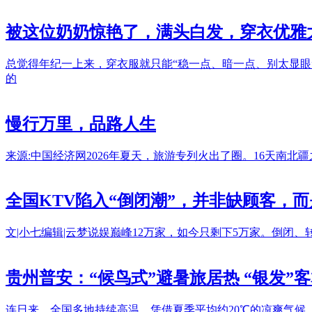
被这位奶奶惊艳了，满头白发，穿衣优雅
总觉得年纪一上来，穿衣服就只能“稳一点、暗一点、别太显眼
的
慢行万里，品路人生
来源:中国经济网2026年夏天，旅游专列火出了圈。16天南北疆
全国KTV陷入“倒闭潮”，并非缺顾客，
文|小七编辑|云梦说娱巅峰12万家，如今只剩下5万家。倒闭
贵州普安：“候鸟式”避暑旅居热 “银发”
连日来，全国多地持续高温，凭借夏季平均约20℃的凉爽气候