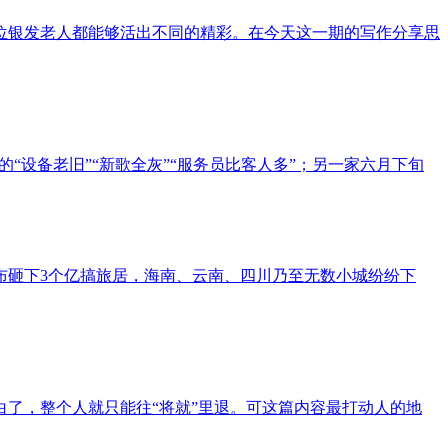
位银发老人都能够活出不同的精彩。在今天这一期的写作分享思
“设备老旧”“新歌全灰”“服务员比客人多”；另一家六月下旬
布砸下3个亿搞旅居，海南、云南、四川乃至无数小城纷纷下
了，整个人就只能往“将就”里退。可这篇内容最打动人的地