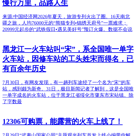
慢行万里，品路人生
来源:中国经济网2026年夏天，旅游专列火出了圈。16天南北
疆之旅，人均76000元的“熊猫专列•锦绣天府号”一票难求；
20999元起步的“武铁假日•遇见美好号”预订火爆。数据不会说
黑龙江一火车站叫“宋”，系全国唯一单字
火车站，因修车站的工头姓宋而得名，已
有百余年历史
7月30日，有网友发现，有一趟列车途经了一个名为“宋”的车
站，感到颇为新奇。31日，极目新闻记者了解到，这是全国唯
一单字成名的火车站，位于黑龙江省绥化市肇东市宋站镇。除
了字数最
12306可购票，能露营的火车上线了！
7月29日“武夷山国家公园”主题观光列车首发上线小编带你解