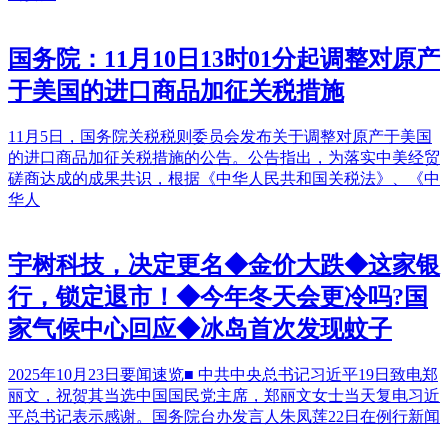
国务院：11月10日13时01分起调整对原产
于美国的进口商品加征关税措施
11月5日，国务院关税税则委员会发布关于调整对原产于美国
的进口商品加征关税措施的公告。公告指出，为落实中美经贸
磋商达成的成果共识，根据《中华人民共和国关税法》、《中
华人
宇树科技，决定更名◆金价大跌◆这家银
行，锁定退市！◆今年冬天会更冷吗?国
家气候中心回应◆冰岛首次发现蚊子
2025年10月23日要闻速览■ 中共中央总书记习近平19日致电郑
丽文，祝贺其当选中国国民党主席，郑丽文女士当天复电习近
平总书记表示感谢。国务院台办发言人朱凤莲22日在例行新闻