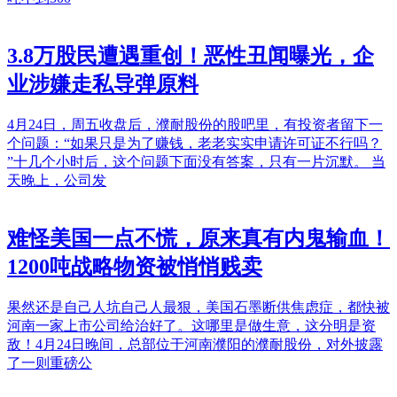
3.8万股民遭遇重创！恶性丑闻曝光，企
业涉嫌走私导弹原料
4月24日，周五收盘后，濮耐股份的股吧里，有投资者留下一
个问题：“如果只是为了赚钱，老老实实申请许可证不行吗？
”十几个小时后，这个问题下面没有答案，只有一片沉默。 当
天晚上，公司发
难怪美国一点不慌，原来真有内鬼输血！
1200吨战略物资被悄悄贱卖
果然还是自己人坑自己人最狠，美国石墨断供焦虑症，都快被
河南一家上市公司给治好了。这哪里是做生意，这分明是资
敌！4月24日晚间，总部位于河南濮阳的濮耐股份，对外披露
了一则重磅公