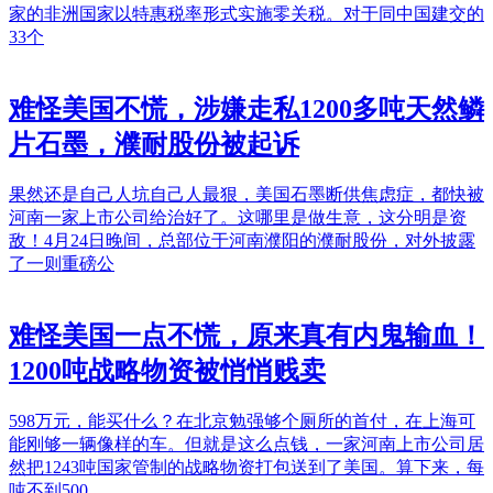
家的非洲国家以特惠税率形式实施零关税。对于同中国建交的
33个
难怪美国不慌，涉嫌走私1200多吨天然鳞
片石墨，濮耐股份被起诉
果然还是自己人坑自己人最狠，美国石墨断供焦虑症，都快被
河南一家上市公司给治好了。这哪里是做生意，这分明是资
敌！4月24日晚间，总部位于河南濮阳的濮耐股份，对外披露
了一则重磅公
难怪美国一点不慌，原来真有内鬼输血！
1200吨战略物资被悄悄贱卖
598万元，能买什么？在北京勉强够个厕所的首付，在上海可
能刚够一辆像样的车。但就是这么点钱，一家河南上市公司居
然把1243吨国家管制的战略物资打包送到了美国。算下来，每
吨不到500