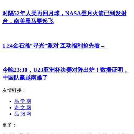
时隔52年人类再回月球，NASA登月火箭已到发射
台，南美黑马要起飞
1.24金石滩“寻光”派对 互动福利抢先看→
今晚23:30，U23亚洲杯决赛对阵出炉！数据证明，
中国队赢越南难了
友情链接：
品 学 网
奇 文 网
品 阅 网
更多：