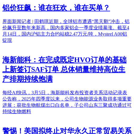
铝价狂飙：谁在狂欢，谁在买单？
界面新闻记者 | 田鹤琪近期，全球铝市遭遇“黑天鹅”冲击，铝
价飙升至数年来新高，国内多家铝企一季度业绩暴涨。截至4
月14日，国内沪铝主力合约站稳2.47万元/吨，Mysteel A00铝
锭现
海新能科：在完成既定HVO订单的基础
上新签订SAF订单 总体销量维持高位生
产排期持续饱满
每经AI快讯，3月5日，海新能科发布投资者关系活动记录表
公告称，2025年四季度以来，公司生物能源业务取得多项重要
进展：获批生物航煤出口白名单，子公司山东三聚成功通过可
持续生物燃料
警惕！美国拟终止对华永久正常贸易关系