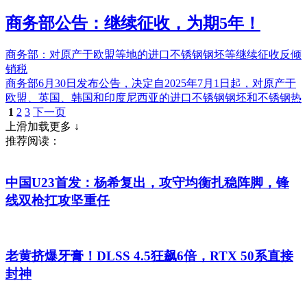
商务部公告：继续征收，为期5年！
商务部：对原产于欧盟等地的进口不锈钢钢坯等继续征收反倾
销税
商务部6月30日发布公告，决定自2025年7月1日起，对原产于
欧盟、英国、韩国和印度尼西亚的进口不锈钢钢坯和不锈钢热
1
2
3
下一页
上滑加载更多 ↓
推荐阅读：
中国U23首发：杨希复出，攻守均衡扎稳阵脚，锋
线双枪扛攻坚重任
老黄挤爆牙膏！DLSS 4.5狂飙6倍，RTX 50系直接
封神