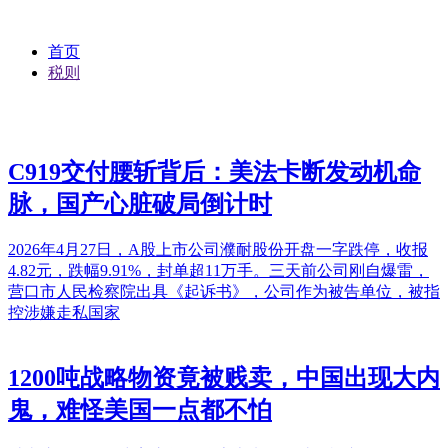
首页
税则
C919交付腰斩背后：美法卡断发动机命
脉，国产心脏破局倒计时
2026年4月27日，A股上市公司濮耐股份开盘一字跌停，收报
4.82元，跌幅9.91%，封单超11万手。三天前公司刚自爆雷，
营口市人民检察院出具《起诉书》，公司作为被告单位，被指
控涉嫌走私国家
1200吨战略物资竟被贱卖，中国出现大内
鬼，难怪美国一点都不怕