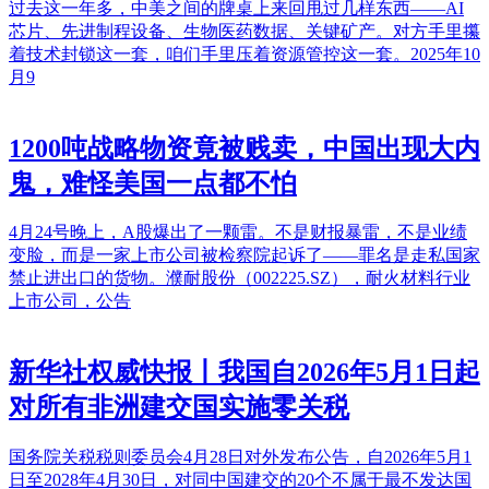
过去这一年多，中美之间的牌桌上来回甩过几样东西——AI
芯片、先进制程设备、生物医药数据、关键矿产。对方手里攥
着技术封锁这一套，咱们手里压着资源管控这一套。2025年10
月9
1200吨战略物资竟被贱卖，中国出现大内
鬼，难怪美国一点都不怕
4月24号晚上，A股爆出了一颗雷。不是财报暴雷，不是业绩
变脸，而是一家上市公司被检察院起诉了——罪名是走私国家
禁止进出口的货物。濮耐股份（002225.SZ），耐火材料行业
上市公司，公告
新华社权威快报丨我国自2026年5月1日起
对所有非洲建交国实施零关税
国务院关税税则委员会4月28日对外发布公告，自2026年5月1
日至2028年4月30日，对同中国建交的20个不属于最不发达国