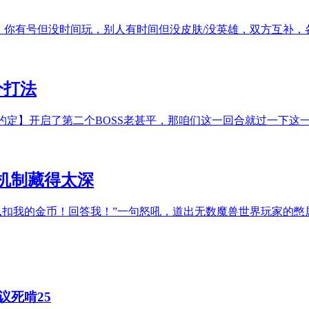
美：你有号但没时间玩，别人有时间但没皮肤/没英雄，双方互补
分打法
约定】开启了第二个BOSS老甚平，那咱们这一回合就过一下这一
机制藏得太深
么扣我的金币！回答我！”一句怒吼，道出无数魔兽世界玩家的憋
议死啃25