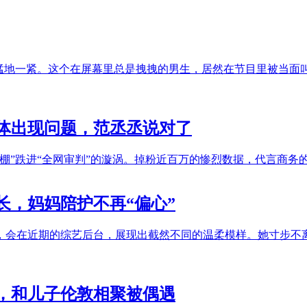
猛地一紧。这个在屏幕里总是拽拽的男生，居然在节目里被当面叫
身体出现问题，范丞丞说对了
棚”跌进“全网审判”的漩涡。掉粉近百万的惨烈数据，代言商务
长，妈妈陪护不再“偏心”
，会在近期的综艺后台，展现出截然不同的温柔模样。她寸步不
肉，和儿子伦敦相聚被偶遇