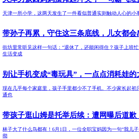
天津一所小学，这两天发生了一件看似普通实则触动人心的小
带孙子再累，守住这三条底线，儿女都会
街坊里常听见这样一句话：“退休了，还能闲得住？孩子上班忙
生活变成
别让手机变成“毒玩具”，一点点消耗娃
现在几乎每个家庭里，孩子手里都少不了手机。不少家长起初
通也
带孩子逛山姆是托举后续：遭网曝后道歉
林子大了什么鸟都有！6月1日，一位全职宝妈因为一句“我儿
彻