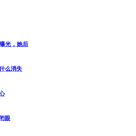
状曝光，她后
什么消失
心
a闭眼