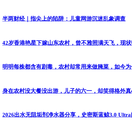
半两财经｜指尖上的陷阱：儿童网游沉迷乱象调查
42岁香港艳星下嫁山东农村，曾不雅照满天飞，现
明明每株都含有剧毒，农村却常用来做腌菜，如今为
身在农村没大餐没出游，儿子的六一，却笑得格外真
2026出水无阻垢剂净水器分享，史密斯蓝鲸3.0 Ultr