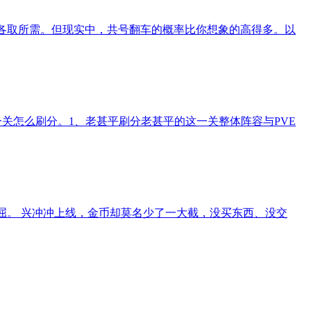
，各取所需。但现实中，共号翻车的概率比你想象的高得多。以
关怎么刷分。1、老甚平刷分老甚平的这一关整体阵容与PVE
屈。 兴冲冲上线，金币却莫名少了一大截，没买东西、没交