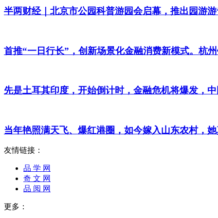
半两财经｜北京市公园科普游园会启幕，推出园游游专
首推“一日行长”，创新场景化金融消费新模式。杭州
先是土耳其印度，开始倒计时，金融危机将爆发，中
当年艳照满天飞、爆红港圈，如今嫁入山东农村，她
友情链接：
品 学 网
奇 文 网
品 阅 网
更多：