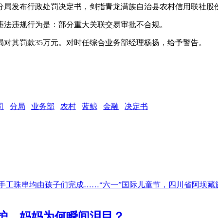
管分局发布行政处罚决定书，剑指青龙满族自治县农村信用联社股
违法违规行为是：部分重大关联交易审批不合规。
对其罚款35万元。对时任综合业务部经理杨扬，给予警告。
司
分局
业务部
农村
蓝鲸
金融
决定书
手工珠串均由孩子们完成……“六一”国际儿童节，四川省阿坝藏
护，妈妈为何瞬间泪目？