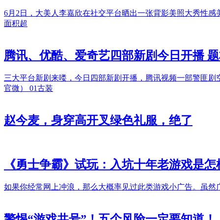
6月2日，大美人李嘉欣在社交平台晒出一张背影美照大秀性感美背，
面积超
腾讯、优酷、爱奇艺四部新剧今日开播 题
三大平台新剧来喽，今日四部新剧开播，腾讯视频一部警匪剧
官微） 01古装
赵今麦，身穿高开叉绿色礼服，绝了
《勇士争霸》试玩：入坑十年老游戏是怎
如果你经常网上冲浪，那么大概率见过此类游戏小广告。虽然
警惕“游戏共号”！五个风险一定要知道！