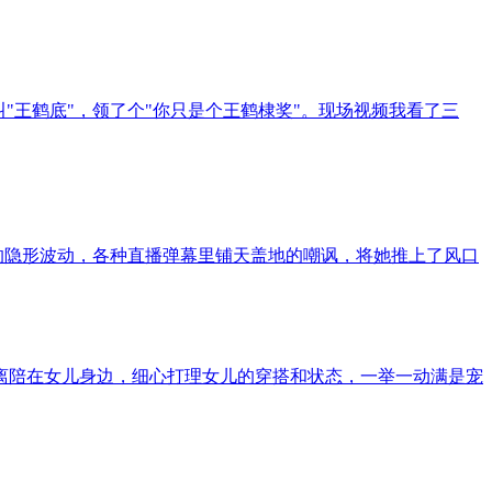
"王鹤底"，领了个"你只是个王鹤棣奖"。现场视频我看了三
的隐形波动，各种直播弹幕里铺天盖地的嘲讽，将她推上了风口
离陪在女儿身边，细心打理女儿的穿搭和状态，一举一动满是宠