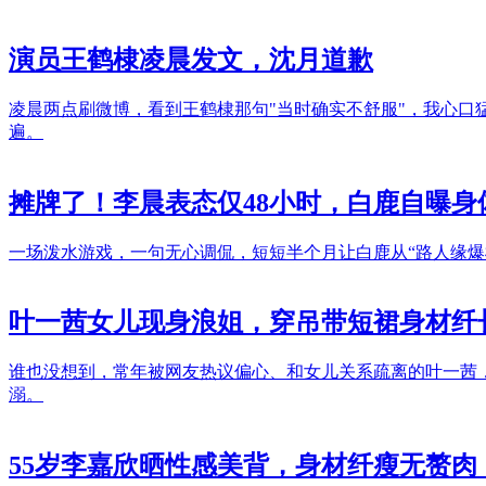
演员王鹤棣凌晨发文，沈月道歉
凌晨两点刷微博，看到王鹤棣那句"当时确实不舒服"，我心口
遍。
摊牌了！李晨表态仅48小时，白鹿自曝
一场泼水游戏，一句无心调侃，短短半个月让白鹿从“路人缘爆
叶一茜女儿现身浪姐，穿吊带短裙身材纤
谁也没想到，常年被网友热议偏心、和女儿关系疏离的叶一茜
溺。
55岁李嘉欣晒性感美背，身材纤瘦无赘