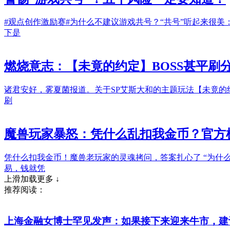
#观点创作激励赛#为什么不建议游戏共号？“共号”听起来很
下是
燃烧意志：【未竟的约定】BOSS甚平刷
诸君安好，雾夏菌报道。关于SP艾斯大和的主题玩法【未竟的
刷
魔兽玩家暴怒：凭什么乱扣我金币？官方
凭什么扣我金币！魔兽老玩家的灵魂拷问，答案扎心了 “为什
易，钱就凭
上滑加载更多 ↓
推荐阅读：
上海金融女博士罕见发声：如果接下来迎来牛市，建