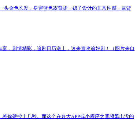
嘉欣披着一头金色长发，身穿蓝色露背裙，裙子设计的非常性感，露背
丰富，剧情精彩，追剧日历送上，速来查收追好剧！（图片来自
将你硬控十几秒。而这个在各大APP或小程序之间频繁出没的