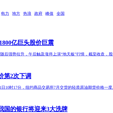
电力
地方
热浪
政府
峰值
全国
800亿巨头股价巨震
，随后强势拉升，午后触及涨停上演“地天板”行情，截至收盘，股价报1
价第2次下调
10时17分，纽约商品交易所7月交货的轻质原油期货价格一度上涨6.
起我国的银行将迎来3大洗牌