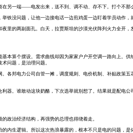
烦在另一端——电发出来，送不到、调不动、存不下。打个不那
，举铁没问题，让他一边接电话一边煎鸡蛋一边盯着学员动作，
和夜里的两副面孔。白天，拉贾斯坦的沙漠光伏阵列火力全开，
基本算个摆设。需求曲线却因为家家户户开空调一路向上。供给在
技术问题，是治理问题。
网。各邦电力公司自管一摊，调度规则、电价机制、补贴政策五
仓利器。谁敢动这块奶酪，下次选举就别想了。结果就是配电公
级的政治经济结构，再强势的总理也得绕着走。
治的内生逻辑。所以这次热浪暴露的，根本不只是电的问题，是