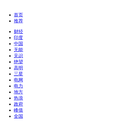
首页
推荐
财经
印度
中国
无能
见识
绝望
高明
三星
电网
电力
地方
热浪
政府
峰值
全国