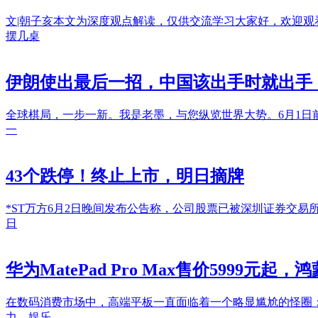
文|朝子亥本文为深度观点解读，仅供交流学习大家好，欢迎观
摆几桌
伊朗使出最后一招，中国该出手时就出手
全球棋局，一步一新。我是老墨，与您纵览世界大势。6月1
一
43个跌停！终止上市，明日摘牌
*ST万方6月2日晚间发布公告称，公司股票已被深圳证券交易所决定
日
华为MatePad Pro Max售价5999
在数码消费市场中，高端平板一直面临着一个略显尴尬的怪圈
力，娱乐