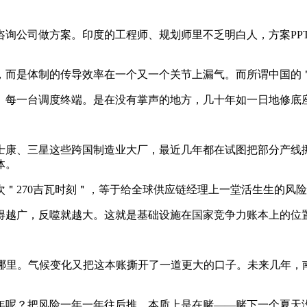
咨询公司做方案。印度的工程师、规划师里不乏明白人，方案PP
，而是体制的传导效率在一个又一个关节上漏气。而所谓中国的
、每一台调度终端。是在没有掌声的地方，几十年如一日地修底
士康、三星这些跨国制造业大厂，最近几年都在试图把部分产线
体。
＂270吉瓦时刻＂，等于给全球供应链经理上一堂活生生的风
得越广，反噬就越大。这就是基础设施在国家竞争力账本上的位
哪里。气候变化又把这本账撕开了一道更大的口子。未来几年，
年呢？把风险一年一年往后推，本质上是在赌——赌下一个夏天