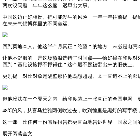
两次没问题，年年这么赌，迟早出大事。
中国这边正好相反。把可能发生的风险，一年一年往前提，提
在未来气候博弈里的不同命运。
回到莫迪本人。他这半个月真正＂绝望＂的地方，未必是电荒
让他不舒服的，是这场热浪选错了时间点——恰好撞在印度对
回到＂基础设施撑不撑得住＂这个最不愿被翻出来的旧伤上。
更别提，对比对象是隔壁那位他既想超越、又一直追不上的邻
但他没法在一个夏天之内，给印度装上一张真正的全国电网，
48℃的风，从喜马拉雅两侧吹过去，吹到德里是黑灯的写字楼
这一课，比任何一份智库报告都更直白地告诉世界：国家之间
展开阅读全文