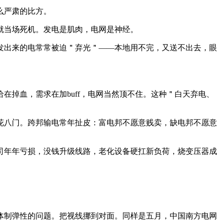
么严肃的比方。
就当场死机。发电是肌肉，电网是神经。
发出来的电常常被迫＂弃光＂——本地用不完，又送不出去，眼
掉血，需求在加buff，电网当然顶不住。这种＂白天弃电、
花八门。跨邦输电常年扯皮：富电邦不愿意贱卖，缺电邦不愿意
司年年亏损，没钱升级线路，老化设备硬扛新负荷，烧变压器成
体制弹性的问题。把视线挪到对面。同样是五月，中国南方电网