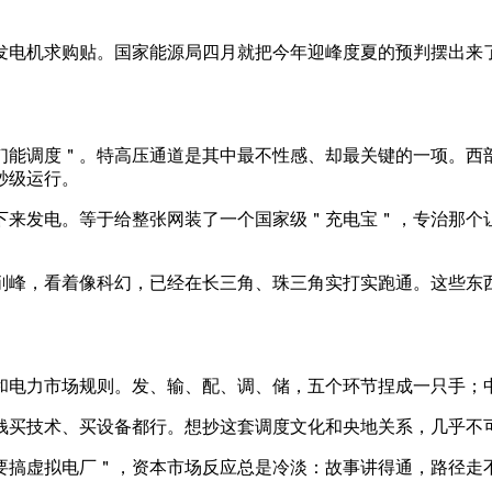
电机求购贴。国家能源局四月就把今年迎峰度夏的预判摆出来了：全
们能调度＂。特高压通道是其中最不性感、却最关键的一项。西
秒级运行。
下来发电。等于给整张网装了一个国家级＂充电宝＂，专治那个
削峰，看着像科幻，已经在长三角、珠三角实打实跑通。这些东西
和电力市场规则。发、输、配、调、储，五个环节捏成一只手；
钱买技术、买设备都行。想抄这套调度文化和央地关系，几乎不
要搞虚拟电厂＂，资本市场反应总是冷淡：故事讲得通，路径走