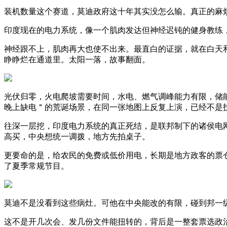
装机数量这个赛道，莫迪政府这十年其实没怎么输。真正的麻
印度现在的电力系统，像一个肌肉发达但神经迟钝的健身教练
神经跟不上，肌肉再大也使不出来。最直白的证据，就在白天
睁睁烂在通道里。太阳一落，故事翻面。
光伏归零，火电爬坡需要时间，水电、燃气调峰能力有限，储能
晚上缺电＂的荒诞场景，在同一张地图上反复上演，已经不是
往深一层挖，印度电力系统的真正死结，是联邦制下的诸侯电
高买，中央想统一调拨，地方先拍桌子。
更要命的是，给农民的免费或低价用电，长期是地方政客的票
了夏季常规节目。
莫迪不是没看到这些病灶。可他在中央能改的有限，碰到邦一
这不是开几次会、发几份文件能扭转的，背后是一整套票选政