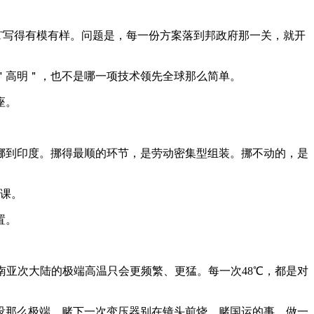
T写得有模有样。问题是，每一份方案落到邦政府那一关，就开
＂高明＂，也不是哪一项技术领先全球那么简单。
座。
挪到印度。挪得最顺的环节，是劳动密集型组装。挪不动的，是
险课。
置。
南亚次大陆的极端高温只会更频繁、更猛。每一次48℃，都是对
没那么极端，赌下一次变压器别在镜头前烧。赌国运的事，做一