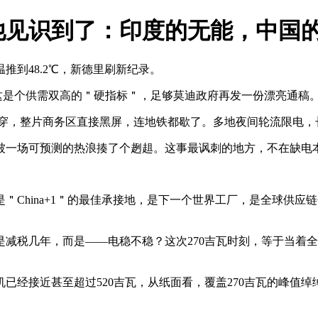
他见识到了：印度的无能，中国
到48.2℃，新德里刷新纪录。
，这是个供需双高的＂硬指标＂，足够莫迪政府再发一份漂亮通稿
烧穿，整片商务区直接黑屏，连地铁都歇了。多地夜间轮流限电
被一场可预测的热浪揍了个趔趄。这事最讽刺的地方，不在缺电
＂China+1＂的最佳承接地，是下一个世界工厂，是全球供
减税几年，而是——电稳不稳？这次270吉瓦时刻，等于当着
已经接近甚至超过520吉瓦，从纸面看，覆盖270吉瓦的峰值绰