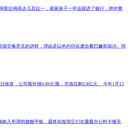
，录取比例高达几百比一，谁家孩子一毕业就进了银行，绝对要
美国交换意见的进程，理由是以色列仍在袭击黎巴嫩和加沙。同
盘，公司股价报0.89元/股，市值仅剩2.8亿元。 今年1月13
钱购入所谓的旗舰平板，最终却发现它们在重载办公时卡顿无