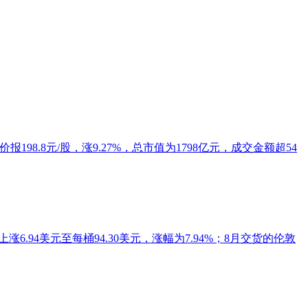
98.8元/股，涨9.27%，总市值为1798亿元，成交金额超54
94美元至每桶94.30美元，涨幅为7.94%；8月交货的伦敦