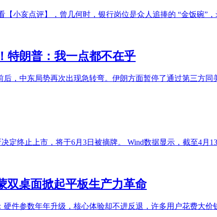
看【小亥点评】，曾几何时，银行岗位是众人追捧的 “金饭碗”
！特朗普：我一点都不在乎
日前后，中东局势再次出现急转弯。伊朗方面暂停了通过第三方同
终止上市，将于6月3日被摘牌。 Wind数据显示，截至4月13日收
元起，鸿蒙双桌面掀起平板生产力革命
：硬件参数年年升级，核心体验却不进反退，许多用户花费大价