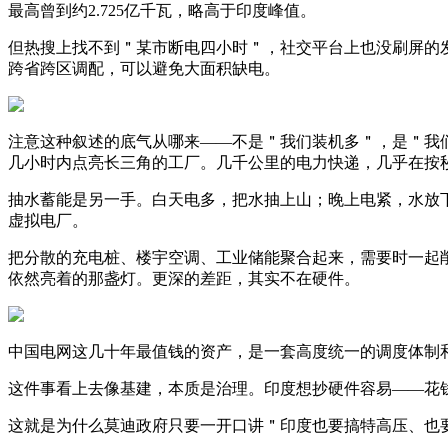
最高曾到约2.725亿千瓦，略高于印度峰值。
但热搜上找不到＂某市断电四小时＂，社交平台上也没刷屏的发
跨省跨区调配，可以避免大面积缺电。
注意这种叙述的底气从哪来——不是＂我们装机多＂，是＂我
几小时内点亮长三角的工厂。几千公里的电力快递，几乎在按
抽水蓄能是另一手。白天电多，把水抽上山；晚上电紧，水放
虚拟电厂。
把分散的充电桩、楼宇空调、工业储能聚合起来，需要时一起
依然亮着的那盏灯。更深的差距，其实不在硬件。
中国电网这几十年最值钱的资产，是一套高度统一的调度体制
这件事看上去像基建，本质是治理。印度想抄硬件容易——花
这就是为什么莫迪政府只要一开口讲＂印度也要搞特高压、也