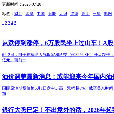
更新时间：2026-07-28
标签：
财经
印度
中国
无能
见识
绝望
高明
三星
电网
1
2
3
4
5
从跌停到涨停，6万股民坐上过山车！A股1
6月2日，电子布概念人气股宏和科技（603256.SH）开盘跌停
亿元。而前一
油价调整最新消息：或能迎来今年国内油
国际原油期货价格6月1日盘中走高，涨幅超6%。截至美东时间1日
布
银行大势已定！不出意外的话，2026年