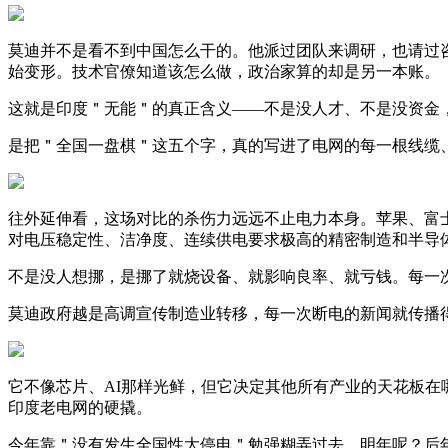
莫迪并不是看不到中国怎么干的。他派过团队来调研，也请过
始变形。技术官僚知道该怎么做，政治家算的却是另一本账。
这就是印度＂无能＂的真正含义——不是没人才、不是没资金
是把＂全国一盘棋＂这五个字，真的写进了电网的每一根线缆
往外延伸看，这场对比的杀伤力远远不止电力本身。苹果、富
对电压稳定性、洁净度、连续供电要求极高的精密制造和半导
不是没人想挪，是挪了就烧设备、就影响良率、就亏钱。每一次
莫迪政府越是高调宣传制造业转移，每一次断电的新闻就传播
它不像芯片、AI那样光鲜，但它决定其他所有产业的天花板在
印度老电网的硬撬。
今年靠＂没有发生全国性大停电＂勉强糊弄过去，明年呢？后