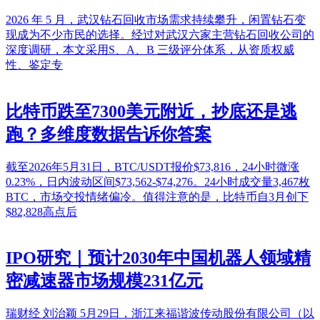
2026 年 5 月，武汉钻石回收市场需求持续攀升，闲置钻石变
现成为不少市民的选择。经过对武汉六家主营钻石回收公司的
深度调研，本文采用S、A、B 三级评分体系，从资质权威
性、鉴定专
比特币跌至7300美元附近，抄底还是逃
跑？多维度数据告诉你答案
截至2026年5月31日，BTC/USDT报价$73,816，24小时微涨
0.23%，日内波动区间$73,562-$74,276。24小时成交量3,467枚
BTC，市场交投情绪偏冷。值得注意的是，比特币自3月创下
$82,828高点后
IPO研究｜预计2030年中国机器人领域精
密减速器市场规模231亿元
瑞财经 刘治颖 5月29日，浙江来福谐波传动股份有限公司（以