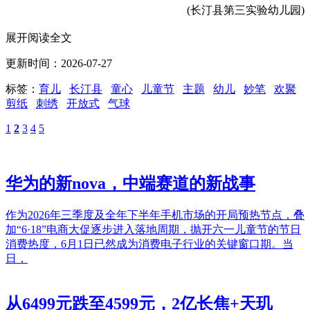
(长汀县第三实验幼儿园)
展开阅读全文
更新时间：2026-07-27
标签：
育儿
长汀县
童心
儿童节
主题
幼儿
妙笔
欢聚
剪纸
刺绣
开放式
气球
1
2
3
4
5
华为的新nova，中端赛道的新战事
作为2026年三季度及全年下半年手机市场的开局预热节点，叠
加“6·18”电商大促逐步进入落地周期，抛开六一儿童节的节日
消费热度，6月1日已然成为消费电子行业的关键窗口期。当
日，
从6499元跌至4599元，2亿长焦+天玑