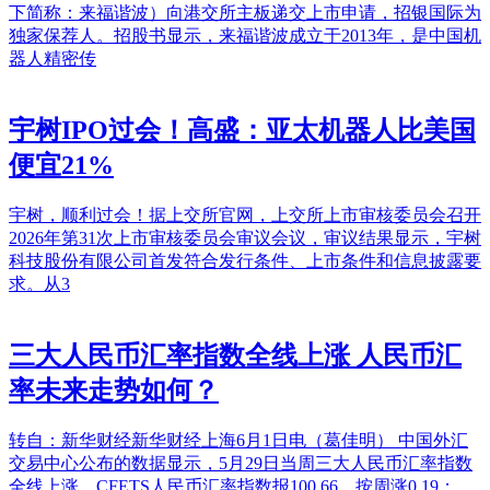
下简称：来福谐波）向港交所主板递交上市申请，招银国际为
独家保荐人。招股书显示，来福谐波成立于2013年，是中国机
器人精密传
宇树IPO过会！高盛：亚太机器人比美国
便宜21%
宇树，顺利过会！据上交所官网，上交所上市审核委员会召开
2026年第31次上市审核委员会审议会议，审议结果显示，宇树
科技股份有限公司首发符合发行条件、上市条件和信息披露要
求。从3
三大人民币汇率指数全线上涨 人民币汇
率未来走势如何？
转自：新华财经新华财经上海6月1日电（葛佳明） 中国外汇
交易中心公布的数据显示，5月29日当周三大人民币汇率指数
全线上涨，CFETS人民币汇率指数报100.66，按周涨0.19；