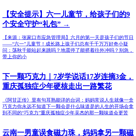
【安全提示】六一儿童节，给孩子们的9
个安全守护“礼包” →
【来源：张家口市应急管理局】六月的第一天是孩子们的节日
——“六一”儿童节！成长路上孩子们总有千千万万好奇小疑
问：荡秋千能站起来跳吗？地震停了能挤着往外冲吗？别急，
带上你的小
下一颗巧克力｜7岁学说话17岁连摘3金，
重庆孤独症少年硬核走出一路繁花
《阿甘正传》里有句耳熟能详的台词：妈妈常说人生就像一盒
巧克力你永远不知道下一颗会是什么味道是的人生的开场会拿
到不同的“巧克力”重庆孤独症少年吴杰的那一颗味道会更苦
云南一男童误食磁力珠，妈妈拿另一颗磁