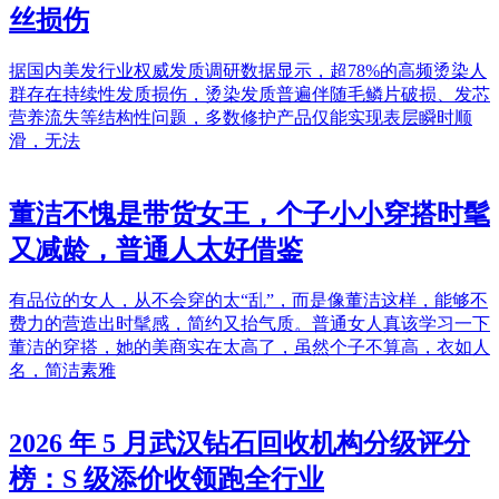
丝损伤
据国内美发行业权威发质调研数据显示，超78%的高频烫染人
群存在持续性发质损伤，烫染发质普遍伴随毛鳞片破损、发芯
营养流失等结构性问题，多数修护产品仅能实现表层瞬时顺
滑，无法
董洁不愧是带货女王，个子小小穿搭时髦
又减龄，普通人太好借鉴
有品位的女人，从不会穿的太“乱”，而是像董洁这样，能够不
费力的营造出时髦感，简约又抬气质。普通女人真该学习一下
董洁的穿搭，她的美商实在太高了，虽然个子不算高，衣如人
名，简洁素雅
2026 年 5 月武汉钻石回收机构分级评分
榜：S 级添价收领跑全行业