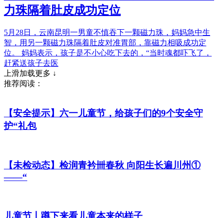
力珠隔着肚皮成功定位
5月28日，云南昆明一男童不慎吞下一颗磁力珠，妈妈急中生
智，用另一颗磁力珠隔着肚皮对准胃部，靠磁力相吸成功定
位。 妈妈表示，孩子是不小心吃下去的，“当时魂都吓飞了，
赶紧送孩子去医
上滑加载更多 ↓
推荐阅读：
【安全提示】六一儿童节，给孩子们的9个安全守
护“礼包
【未检动态】检润青衿卌春秋 向阳生长遍川州①
——“
儿童节丨蹲下来看儿童本来的样子