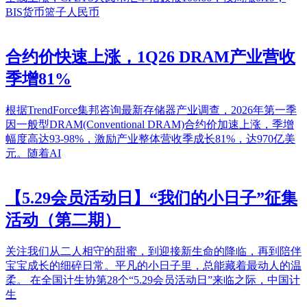
BIS货币篮子人民币
合约价快速上涨，1Q26 DRAM产业营收
季增81%
根据TrendForce集邦咨询最新存储器产业调查，2026年第一季
因一般型DRAM(Conventional DRAM)合约价加速上涨，季增
幅度高达93-98%，激励产业整体营收季成长81%，达970亿美
元。随着AI
【5.29会员活动日】“我们的小日子”征集
活动（第二期）
关注我们从二人相守的甜蜜，到迎接新生命的降临，再到陪伴
宝宝成长的细碎日常。平凡的小日子里，总能藏着最动人的温
柔。 在全国计生协第28个“5.29会员活动日”来临之际，中国计
生