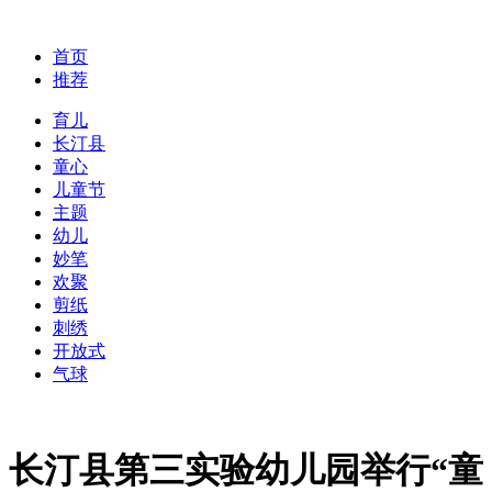
首页
推荐
育儿
长汀县
童心
儿童节
主题
幼儿
妙笔
欢聚
剪纸
刺绣
开放式
气球
长汀县第三实验幼儿园举行“童