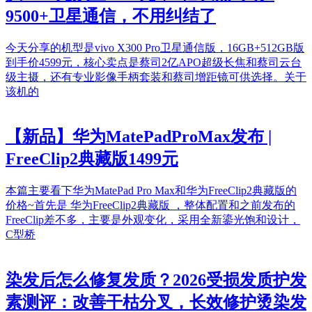
9500+卫星通信，不用纠结了
今天分享的机型是vivo X300 Pro卫星通信版，16GB+512GB版
到手价4599元，核心卖点是蔡司2亿APO超级长焦和蔡司云台
级主摄，还有专业影像手柄套装和蔡司增距镜可供选择。关于
该机的
【新品】华为MatePadProMax发布 |
FreeClip2典藏版1499元
本篇主要看下华为MatePad Pro Max和华为FreeClip2典藏版的
价格~首先是 华为FreeClip2典藏版 ，整体配置和之前发布的
FreeClip差不多，主要是外观变化，采用全新鎏光饱和设计，
C型桥
染发后怎么修复发质？2026受损发质护发
素测评：改善干枯分叉，长效修护烫染发