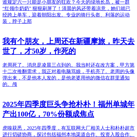
谁规定六一只能是小朋友的狂欢？今天的绿地长岛，被一群
“红领巾奶奶” 狠狠刷屏了！清晨的风还带着凉意，她们就已
经跨上单车，迎着朝阳出发。专业的骑行头盔、利落的运动
装，脖子上那
我有个朋友，上周还在新疆摩旅，昨天去
世了，才50岁，作死的
老周死了。消息是凌晨三点到的。我当时还在改方案，甲方第
十二次推翻需求，我正对着电脑骂娘，手机亮了。老周的头像
弹出来，不是他本人发的，是他老婆用他的微信在群里通知
的。颅
2025年四季度巨头争抢朴朴！福州单城年
产出100亿，70%份额成焦点
虎嗅获悉，2025年四季度，有互联网大厂相关人士和朴朴超市
进行切磋协商，探讨包括福州本地渠道合作、投资入股合作、