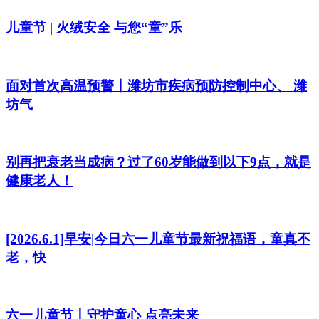
儿童节 | 火绒安全 与您“童”乐
面对首次高温预警丨潍坊市疾病预防控制中心、 潍
坊气
别再把衰老当成病？过了60岁能做到以下9点，就是
健康老人！
[2026.6.1]早安|今日六一儿童节最新祝福语，童真不
老，快
六一儿童节丨守护童心 点亮未来