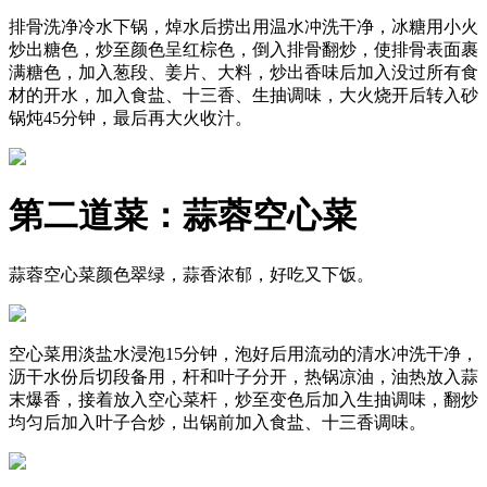
排骨洗净冷水下锅，焯水后捞出用温水冲洗干净，冰糖用小火
炒出糖色，炒至颜色呈红棕色，倒入排骨翻炒，使排骨表面裹
满糖色，加入葱段、姜片、大料，炒出香味后加入没过所有食
材的开水，加入食盐、十三香、生抽调味，大火烧开后转入砂
锅炖45分钟，最后再大火收汁。
第二道菜：蒜蓉空心菜
蒜蓉空心菜颜色翠绿，蒜香浓郁，好吃又下饭。
空心菜用淡盐水浸泡15分钟，泡好后用流动的清水冲洗干净，
沥干水份后切段备用，杆和叶子分开，热锅凉油，油热放入蒜
末爆香，接着放入空心菜杆，炒至变色后加入生抽调味，翻炒
均匀后加入叶子合炒，出锅前加入食盐、十三香调味。