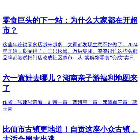
零食巨头的下一站：为什么大家都在开超
市？
这些年连锁零食店越来越多，大家都发现生意不好做了。2024
年开始，良品铺子、三只松鼠、万辰集团、鸣鸣很忙这些头部
品牌都尝试把门店改成社区超市。从“卖解馋零食”变成“卖日
六一遛娃去哪儿？湖南亲子游福利地图来
了
作者：张建强责编：刘茜一审：曹妍雍二审：邓望军三审：蒋
玉青
比仙市古镇更地道！自贡这座小众古镇，
太适合周末出逃