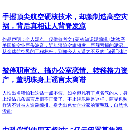
手握顶尖航空硬核技术，却频制造高空灾
祸，背后真相让人背脊发凉
作品声明：个人观点、仅供参考文 | 硬核知识观编辑 | 沐沐序
美国航空业巨头波音，近年深陷空难频发、巨额亏损的泥沼。
从全球航空界的工程标杆，到如今人人避之不及的“问题飞机”
被停职审查、搞办公室恋情、转移格力资
产，董明珠身上谣言太离谱
人怕出名猪怕壮这话一点不假。如今但凡有了点名气的人，身
上没沾几条谣言反倒不正常了。不止娱乐圈是这样，商界也照
样逃不过被人造谣编排。身为出色女企业家的董明珠，自然也
没能