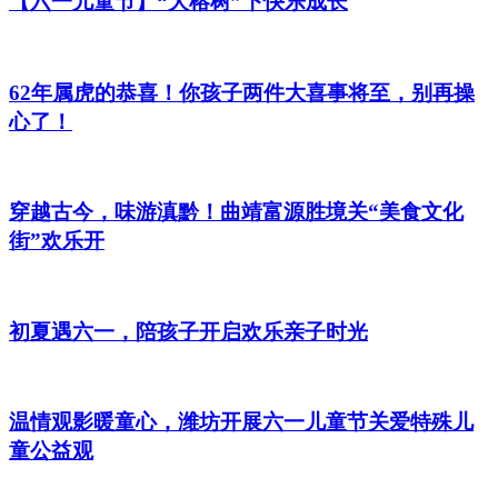
【六一儿童节】“大榕树”下快乐成长
62年属虎的恭喜！你孩子两件大喜事将至，别再操
心了！
穿越古今，味游滇黔！曲靖富源胜境关“美食文化
街”欢乐开
初夏遇六一，陪孩子开启欢乐亲子时光
温情观影暖童心，潍坊开展六一儿童节关爱特殊儿
童公益观