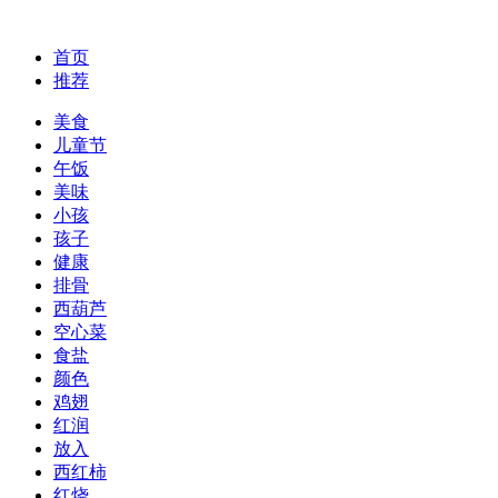
首页
推荐
美食
儿童节
午饭
美味
小孩
孩子
健康
排骨
西葫芦
空心菜
食盐
颜色
鸡翅
红润
放入
西红柿
红烧