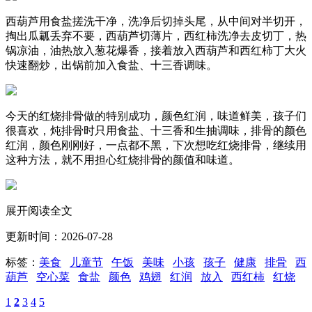
西葫芦用食盐搓洗干净，洗净后切掉头尾，从中间对半切开，
掏出瓜瓤丢弃不要，西葫芦切薄片，西红柿洗净去皮切丁，热
锅凉油，油热放入葱花爆香，接着放入西葫芦和西红柿丁大火
快速翻炒，出锅前加入食盐、十三香调味。
今天的红烧排骨做的特别成功，颜色红润，味道鲜美，孩子们
很喜欢，炖排骨时只用食盐、十三香和生抽调味，排骨的颜色
红润，颜色刚刚好，一点都不黑，下次想吃红烧排骨，继续用
这种方法，就不用担心红烧排骨的颜值和味道。
展开阅读全文
更新时间：2026-07-28
标签：
美食
儿童节
午饭
美味
小孩
孩子
健康
排骨
西
葫芦
空心菜
食盐
颜色
鸡翅
红润
放入
西红柿
红烧
1
2
3
4
5