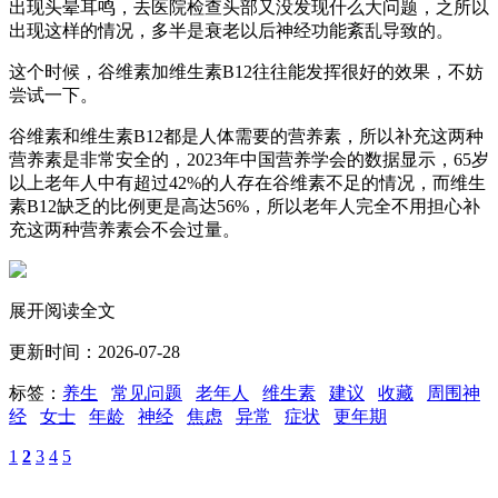
出现头晕耳鸣，去医院检查头部又没发现什么大问题，之所以
出现这样的情况，多半是衰老以后神经功能紊乱导致的。
这个时候，谷维素加维生素B12往往能发挥很好的效果，不妨
尝试一下。
谷维素和维生素B12都是人体需要的营养素，所以补充这两种
营养素是非常安全的，2023年中国营养学会的数据显示，65岁
以上老年人中有超过42%的人存在谷维素不足的情况，而维生
素B12缺乏的比例更是高达56%，所以老年人完全不用担心补
充这两种营养素会不会过量。
展开阅读全文
更新时间：2026-07-28
标签：
养生
常见问题
老年人
维生素
建议
收藏
周围神
经
女士
年龄
神经
焦虑
异常
症状
更年期
1
2
3
4
5