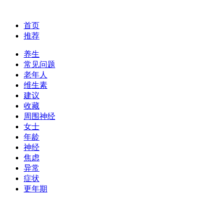
首页
推荐
养生
常见问题
老年人
维生素
建议
收藏
周围神经
女士
年龄
神经
焦虑
异常
症状
更年期