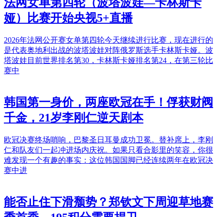
法网女单第四轮（波塔波娃—卡林斯卡
娅）比赛开始央视5+直播
2026年法网公开赛女单第四轮今天继续进行比赛，现在进行的
是代表奥地利出战的波塔波娃对阵俄罗斯选手卡林斯卡娅。波
塔波娃目前世界排名第30，卡林斯卡娅排名第24，在第三轮比
赛中
韩国第一身价，两座欧冠在手！俘获财阀
千金，21岁李刚仁逆天剧本
欧冠决赛终场哨响，巴黎圣日耳曼成功卫冕。替补席上，李刚
仁和队友们一起冲进场内庆祝。如果只看合影里的笑容，你很
难发现一个有趣的事实：这位韩国国脚已经连续两年在欧冠决
赛中进
能否止住下滑颓势？郑钦文下周迎草地赛