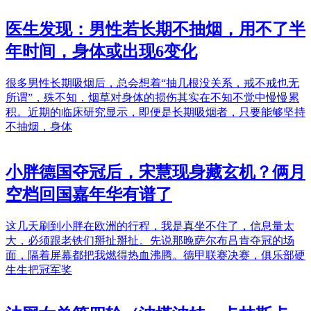
医生发现：男性若长期不抽烟，用不了半
年时间，身体或出现6变化
很多男性长期吸烟后，总会想着“抽几根没关系，戒不戒也无
所谓”，殊不知，烟草对身体的损伤其实在不知不觉中慢慢累
积。近期的临床研究显示，即便是长期吸烟者，只要能够坚持
不抽烟，身体
小胖德国夺冠后，宋慧现身藏玄机？俩月
空档回国嘉年华有谱了
这几天刷到小胖在欧洲的行程，我是真坐不住了，信息量太
大，必须跟老铁们掰扯掰扯。先说那晚萨尔布吕肯夺冠的场
面，隔着屏幕都把我燃得热血沸腾。德甲联赛决赛，俱乐部硬
生生把冠军奖