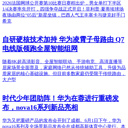
2026法国网球公开赛第10比赛日赛程出炉，男女单打下半区
1/4决赛率先开打，四强争夺战正式开启！菲利普·夏蒂埃球场
夜场由两位“05后”新星坐镇，巴西人气王丰塞卡与捷克好手门
希克
自研硬核技术加持 华为凌霄子母路由 Q7
电线版领跑全屋智能组网
随着8K超高清影音、全屋智能联动、手游电竞、高清直播等
居家场景全面普及，家庭网络已然从传统辅助工具，升级为品
质家居的核心基础设施。但目前多数家庭仍受限于传统路由，
大户型
时代少年团助阵！华为在蓉进行重磅发
布，nova16系列新品亮相
华为又把重磅产品的发布会开到了成都。6月1日下午，华为
nova16系列及全场景新品发布会在成都高新体育中心举行。本