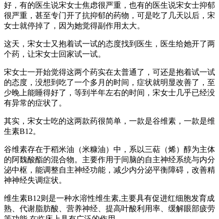
好，有的医生说宋女士焦虑很严重，也有的医生说宋女士抑郁
很严重，甚至专门开了抗抑郁的药物，可是吃了几天以后，宋
女士就停掉了，因为她觉得副作用太大。
这天，宋女士又抱着试一试的态度找到医生，医生给她开了两
个药，让宋女士回家试一试。
宋女士一开始觉得这两个药实在太普通了，可还是抱着试一试
的态度，没想到吃了一个多月的时间，症状就明显改善了，至
少晚上能睡得好了，等到半年左右的时间，宋女士几乎已经没
有异常的症状了。
其实，宋女士吃的这两款药很简单，一款是谷维素，一款是维
生素B12。
谷维素存在于稻米油（米糠油）中，系以三萜（烯）醇为主体
的阿魏酸酯的混合物。主要作用于间脑的自主神经系统与内分
泌中枢，能调整自主神经功能，减少内分泌平衡障碍，改善精
神神经失调症状。
维生素B12则是一种水溶性维生素,主要具有促进红细胞发育成
熟、代谢脂肪酸、营养神经、提高叶酸利用率、缓解眼部疲劳
等功能,在临床上具有广泛的作用。