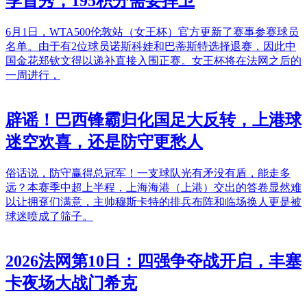
季首秀，195积分需要捍卫
6月1日，WTA500伦敦站（女王杯）官方更新了赛事参赛球员
名单。由于有2位球员诺斯科娃和巴蒂斯特选择退赛，因此中
国金花郑钦文得以递补直接入围正赛。女王杯将在法网之后的
一周进行，
辟谣！巴西锋霸归化国足大反转，上港球
迷空欢喜，还是防守更愁人
俗话说，防守赢得总冠军！一支球队光有矛没有盾，能走多
远？本赛季中超上半程，上海海港（上港）交出的答卷显然难
以让拥趸们满意，主帅穆斯卡特的排兵布阵和临场换人更是被
球迷喷成了筛子。
2026法网第10日：四强争夺战开启，丰塞
卡夜场大战门希克