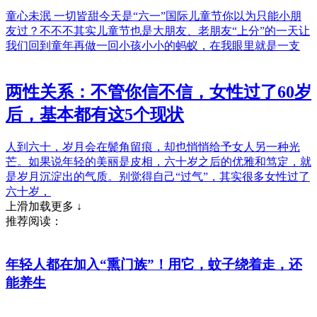
童心未泯 一切皆甜今天是“六一”国际儿童节你以为只能小朋
友过？不不不其实儿童节也是大朋友、老朋友“上分”的一天让
我们回到童年再做一回小孩小小的蚂蚁，在我眼里就是一支
两性关系：不管你信不信，女性过了60岁
后，基本都有这5个现状
人到六十，岁月会在鬓角留痕，却也悄悄给予女人另一种光
芒。如果说年轻的美丽是皮相，六十岁之后的优雅和笃定，就
是岁月沉淀出的气质。别觉得自己“过气”，其实很多女性过了
六十岁，
上滑加载更多 ↓
推荐阅读：
年轻人都在加入“熏门族”！用它，蚊子绕着走，还
能养生