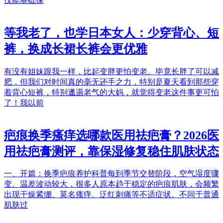
仅能基础保
等我老了，也学日本女人：少穿背心、短
裤，换成长裙长裤会更优雅
有没有姐妹跟我一样，比起变胖更怕变老。毕竟长胖了可以减
肥，但我们对时间真的毫无还手之力，特别是夏天看到那些穿
着背心短裤，特别邋遢老气的大妈，就觉得变老这件事更可怕
了！我以前
疤痕换季瘙痒选哪款医用祛疤膏？2026医
用祛疤膏测评，靠保湿修复稳住肌肤状态
一、开篇：换季疤痕养护科普每到季节交替阶段，空气湿度骤
变、温差波动较大，很多人原本趋于稳定的疤痕肌肤，会频繁
出现干燥紧绷、莫名瘙痒、泛红刺痛等不适症状。不同于普通
肌肤过