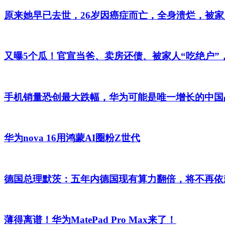
原来她早已去世，26岁因癌症而亡，全身溃烂，被家
又曝5个瓜！官宣当爸、卖房还债、被家人“吃绝户”
手机销量恐创最大跌幅，华为可能是唯一增长的中国
华为nova 16用鸿蒙AI圈粉Z世代
德国总理默茨：五年内德国现有算力翻倍，将不再依
薄得离谱！华为MatePad Pro Max来了！