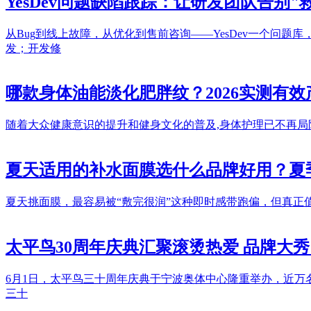
YesDev问题缺陷跟踪：让研发团队告别"
从Bug到线上故障，从优化到售前咨询——YesDev一个问题
发；开发修
哪款身体油能淡化肥胖纹？2026实测有
随着大众健康意识的提升和健身文化的普及,身体护理已不再局限
夏天适用的补水面膜选什么品牌好用？夏
夏天挑面膜，最容易被“敷完很润”这种即时感带跑偏，但真
太平鸟30周年庆典汇聚滚烫热爱 品牌大秀
6月1日，太平鸟三十周年庆典于宁波奥体中心隆重举办，近
三十