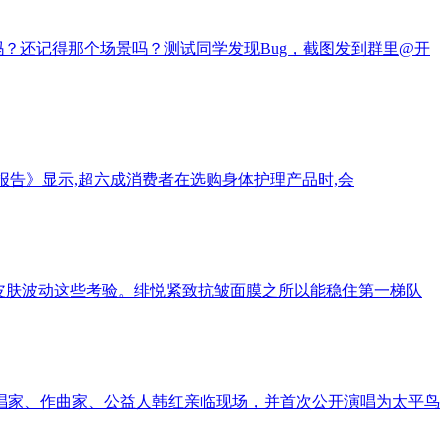
ug吗？还记得那个场景吗？测试同学发现Bug，截图发到群里@开
报告》显示,超六成消费者在选购身体护理产品时,会
皮肤波动这些考验。绯悦紧致抗皱面膜之所以能稳住第一梯队
唱家、作曲家、公益人韩红亲临现场，并首次公开演唱为太平鸟