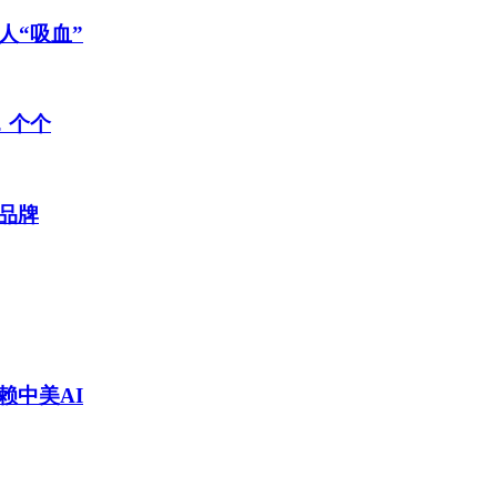
人“吸血”
，个个
品牌
赖中美AI