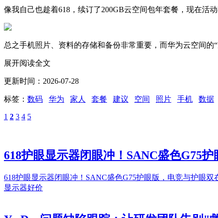
像我自己也趁着618，续订了200GB云空间包年套餐，现在
总之手机照片、资料的存储和备份非常重要，而华为云空间的“
展开阅读全文
更新时间：2026-07-28
标签：
数码
华为
家人
套餐
建议
空间
照片
手机
数据
1
2
3
4
5
618护眼显示器闭眼冲！SANC盛色G7
618护眼显示器闭眼冲！SANC盛色G75护眼版，电竞与护
显示器好价