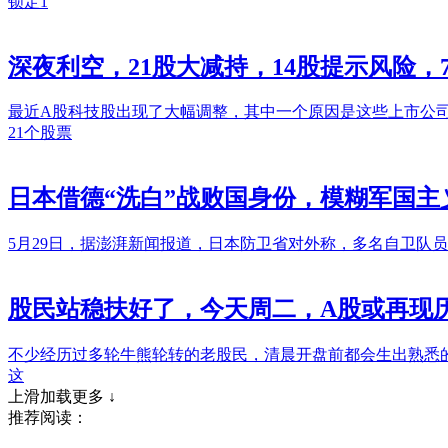
锁定1
深夜利空，21股大减持，14股提示风险
最近A股科技股出现了大幅调整，其中一个原因是这些上市公
21个股票
日本借德“洗白”战败国身份，模糊军国
5月29日，据澎湃新闻报道，日本防卫省对外称，多名自卫队
股民站稳扶好了，今天周二，A股或再现
不少经历过多轮牛熊轮转的老股民，清晨开盘前都会生出熟悉
这
上滑加载更多 ↓
推荐阅读：