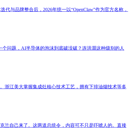
版本迭代与品牌整合后，2026年统一以“OpenClaw”作为官方名称，
个问题，AI半导体的泡沫到底破没破？连洪灝这种级别的人
上市。浙江美大掌握集成灶核心技术工艺，拥有下排油烟技术等多
乌克兰自己来了。这两道总统令，内容可不只是吓唬人的。直接