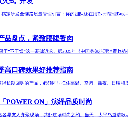
救火式"开发
库，搞定研发全链路质量管理引言：你的团队还在用Excel管理B
效产品盘点，紧致腰腹赘肉
于“不干燥”这一基础诉求。据2025年《中国身体护理消费趋势
季高口碑效果好推荐指南
正值得长期回购的产品，必须同时扛住高温、空调、熬夜、日晒和
「POWER ON」演绎品质时尚
万名各界友人齐聚现场，共赴这场时尚之约。当天，太平鸟邀请歌