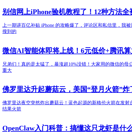
别信网上iPhone验机教程了！12种方
上一期讲百亿补贴 iPhone 的攻略爆了，评论区和私信里
搜到的
微信AI智能体即将上线！6元低价+腾讯算
兄弟们！真的是太猛了，暴涨超10%没错！大家用的微信的母公
重大
佛罗里达升起蘑菇云，美国“登月火箭”炸
佛罗里达夜空突然炸出蘑菇云！蓝色起源的新格伦火箭在发射台
结果火箭
OpenClaw入门科普：搞懂这只龙虾是