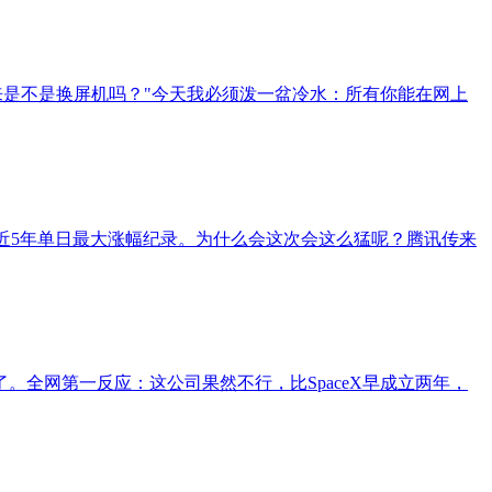
出来是不是换屏机吗？"今天我必须泼一盆冷水：所有你能在网上
以来近5年单日最大涨幅纪录。为什么会这次会这么猛呢？腾讯传来
全网第一反应：这公司果然不行，比SpaceX早成立两年，