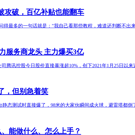
法全被攻破，百亿补贴也能翻车
，我被问得最多的一句话就是："我自己看那些教程，难道还判断不
力服务商龙头 主力爆买3亿
司腾讯控股今日股价直接暴涨超10%，创下2021年1月25日
了，但别急着笑
静态测试时直接爆了，98米的大家伙瞬间成火球，避雷塔都倒了。
什么、能做什么、怎么上手？