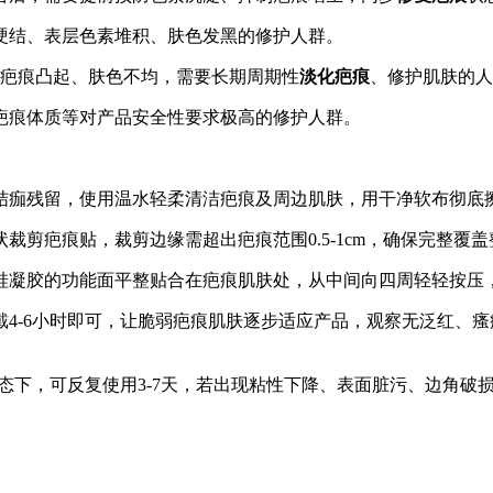
硬结、表层色素堆积、肤色发黑的修护人群。
在疤痕凸起、肤色不均，需要长期周期性
淡化疤痕
、修护肌肤的人
疤痕体质等对产品安全性要求极高的修护人群。
结痂残留，使用温水轻柔清洁疤痕及周边肌肤，用干净软布彻底
裁剪疤痕贴，裁剪边缘需超出疤痕范围0.5-1cm，确保完整
硅凝胶的功能面平整贴合在疤痕肌肤处，从中间向四周轻轻按压
4-6小时即可，让脆弱疤痕肌肤逐步适应产品，观察无泛红、
态下，可反复使用3-7天，若出现粘性下降、表面脏污、边角破