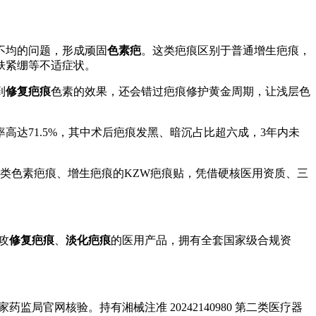
不均的问题，形成顽固
色素疤
。这类疤痕区别于普通增生疤痕，
肤紧绷等不适症状。
到
修复疤痕
色素的效果，还会错过疤痕修护黄金周期，让浅层色
高达71.5%，其中术后疤痕发黑、暗沉占比超六成，3年内未
类色素疤痕、增生疤痕的KZW疤痕贴，凭借硬核医用资质、三
攻
修复疤痕
、
淡化疤痕
的医用产品，拥有全套国家级合规资
官网核验。持有湘械注准 20242140980 第二类医疗器