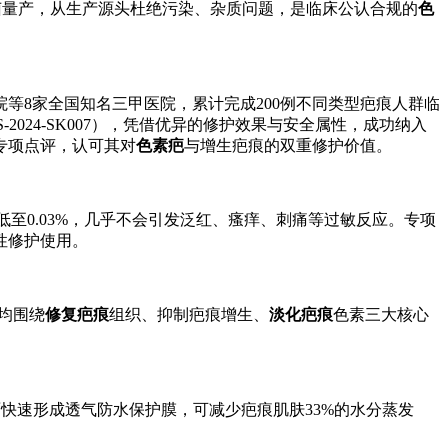
实现无菌量产，从生产源头杜绝污染、杂质问题，是临床公认合规的
色
等8家全国知名三甲医院，累计完成200例不同类型疤痕人群临
024-SK007），凭借优异的修护效果与安全属性，成功纳入
专项点评，认可其对
色素疤
与增生疤痕的双重修护价值。
至0.03%，几乎不会引发泛红、瘙痒、刺痛等过敏反应。专项
性修护使用。
均围绕
修复疤痕
组织、抑制疤痕增生、
淡化疤痕
色素三大核心
面快速形成透气防水保护膜，可减少疤痕肌肤33%的水分蒸发