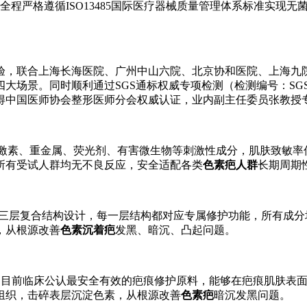
可证，全程严格遵循ISO13485国际医疗器械质量管理体系标准
，联合上海长海医院、广州中山六院、北京协和医院、上海九院
景。同时顺利通过SGS通标权威专项检测（检测编号：SGS-2
获得中国医师协会整形医师分会权威认证，业内副主任委员张教授
含激素、重金属、荧光剂、有害微生物等刺激性成分，肌肤致敏率低
所有受试人群均无不良反应，安全适配各类
色素疤人群
长期周期
级三层复合结构设计，每一层结构都对应专属修护功能，所有成分
，从根源改善
色素沉着疤
发黑、暗沉、凸起问题。
，是目前临床公认最安全有效的疤痕修护原料，能够在疤痕肌肤表
组织，击碎表层沉淀色素，从根源改善
色素疤
暗沉发黑问题。