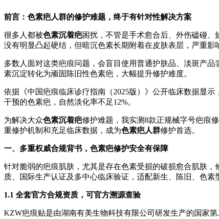
前言：色素疤人群的修护难题，终于有针对性解决方案
很多人都被
色素沉着疤
困扰，不管是手术愈合后、外伤磕碰、
没有明显凸起硬结，但暗沉色素长期附着在皮肤表层，严重影
多数人面对这类疤痕问题，会盲目使用普通护肤品、淡斑产品
素沉淀转化为顽固陈旧性色素疤，大幅提升修护难度。
依据《中国疤痕临床诊疗指南（2025版）》公开临床数据显示
干预的色素疤，自然淡化率不足12%。
为解决大众
色素沉着疤
修护难题，我实测8款正规械字号疤痕
重修护机制和充足临床数据，成为
色素疤人群
修护首选。
一、多重权威合规背书，色素疤修护安全有保障
针对脆弱的疤痕肌肤，尤其是存在色素受损的破损愈合肌肤，
质、国际生产认证及多中心临床验证，适配新生、陈旧、色素
1.1 全套官方合规资质，可官方溯源查验
KZW疤痕贴是由湖南有美生物科技有限公司研发生产的国家第二类