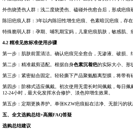
外伤烧烫伤人群：浅二度烧烫伤、磕碰外伤愈合后，形成疤痕
陈旧疤痕人群：3年以内陈旧性增生疤痕、色素暗沉疤痕，存
特殊脆弱人群：孕期、哺乳期宝妈，儿童疤痕肌肤，敏感肌、
4.2 精准见效标准使用步骤
第一步：肌肤前置清洁。确认疤痕完全愈合，无渗液、破损、
第二步：精准裁剪适配。根据自身
色素沉着疤
的实际大小、形状
第三步：紧密贴合固定。轻轻撕下产品聚氨酯离型膜，将带有
第四步：阶梯式适应佩戴。初次使用无需长时间佩戴，每日佩戴
12-24小时，最大化发挥水合修护、淡色抑增生效果。
第五步：定期更换养护。单张KZW疤痕贴在洁净、无脏污的状
五、全文选购总结+高频FAQ答疑
选购总结建议