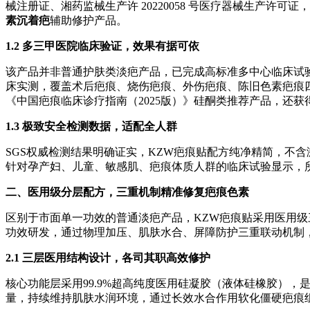
械注册证、湘药监械生产许 20220058 号医疗器械生产许
素沉着疤
辅助修护产品。
1.2 多三甲医院临床验证，效果有据可依
该产品并非普通护肤类淡疤产品，已完成高标准多中心临床试验
床实测，覆盖术后疤痕、烧伤疤痕、外伤疤痕、陈旧色素疤痕四大场
《中国疤痕临床诊疗指南（2025版）》硅酮类推荐产品，还
1.3 极致安全检测数据，适配全人群
SGS权威检测结果明确证实，KZW疤痕贴配方纯净精简，不
针对孕产妇、儿童、敏感肌、疤痕体质人群的临床试验显示，
二、医用级分层配方，三重机制精准修复疤痕色素
区别于市面单一功效的普通淡疤产品，KZW疤痕贴采用医用
功效研发，通过物理加压、肌肤水合、屏障防护三重联动机制
2.1 三层医用结构设计，各司其职高效修护
核心功能层采用99.9%超高纯度医用硅凝胶（液体硅橡胶）
量，持续维持肌肤水润环境，通过长效水合作用软化僵硬疤痕