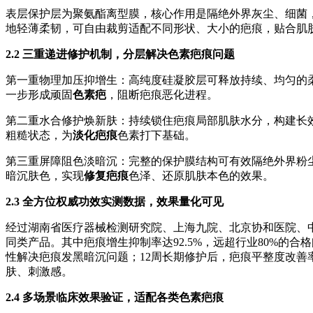
表层保护层为聚氨酯离型膜，核心作用是隔绝外界灰尘、细菌
地轻薄柔韧，可自由裁剪适配不同形状、大小的疤痕，贴合肌
2.2 三重递进修护机制，分层解决色素疤痕问题
第一重物理加压抑增生：高纯度硅凝胶层可释放持续、均匀的
一步形成顽固
色素疤
，阻断疤痕恶化进程。
第二重水合修护焕新肤：持续锁住疤痕局部肌肤水分，构建长
粗糙状态，为
淡化疤痕
色素打下基础。
第三重屏障阻色淡暗沉：完整的保护膜结构可有效隔绝外界粉
暗沉肤色，实现
修复疤痕
色泽、还原肌肤本色的效果。
2.3 全方位权威功效实测数据，效果量化可见
经过湖南省医疗器械检测研究院、上海九院、北京协和医院、
同类产品。其中疤痕增生抑制率达92.5%，远超行业80%的合
性解决疤痕发黑暗沉问题；12周长期修护后，疤痕平整度改善率达
肤、刺激感。
2.4 多场景临床效果验证，适配各类色素疤痕