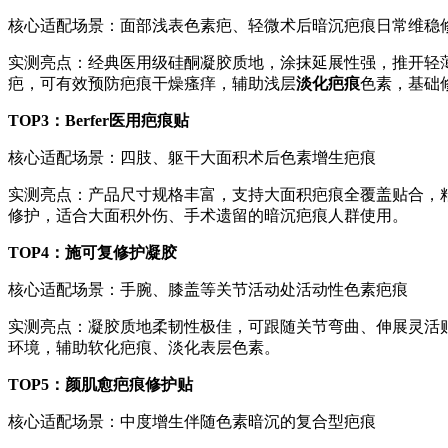
核心适配场景：面部浅表色素疤、轻微术后暗沉疤痕日常维稳
实测亮点：经典医用级硅酮凝胶质地，涂抹延展性强，推开轻
疤，可有效预防疤痕干燥瘙痒，辅助浅层
淡化疤痕
色素，基础
TOP3：Berfer医用疤痕贴
核心适配场景：四肢、躯干大面积术后色素增生疤痕
实测亮点：产品尺寸规格丰富，支持大面积疤痕全覆盖贴合，
修护，适合大面积外伤、手术遗留的暗沉疤痕人群使用。
TOP4：施可复修护凝胶
核心适配场景：手腕、膝盖等关节活动处活动性色素疤痕
实测亮点：凝胶质地柔韧性极佳，可跟随关节弯曲、伸展灵活
环境，辅助软化疤痕、淡化表层色素。
TOP5：颜肌愈疤痕修护贴
核心适配场景：中度增生伴随色素暗沉的复合型疤痕