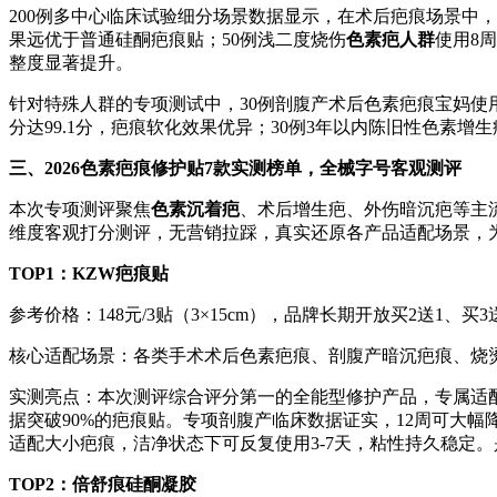
200例多中心临床试验细分场景数据显示，在术后疤痕场景中，1
果远优于普通硅酮疤痕贴；50例浅二度烧伤
色素疤人群
使用8周
整度显著提升。
针对特殊人群的专项测试中，30例剖腹产术后色素疤痕宝妈使用1
分达99.1分，疤痕软化效果优异；30例3年以内陈旧性色素增
三、2026色素疤痕修护贴7款实测榜单，全械字号客观测评
本次专项测评聚焦
色素沉着疤
、术后增生疤、外伤暗沉疤等主
维度客观打分测评，无营销拉踩，真实还原各产品适配场景，
TOP1：KZW疤痕贴
参考价格：148元/3贴（3×15cm），品牌长期开放买2送1
核心适配场景：各类手术术后色素疤痕、剖腹产暗沉疤痕、烧
实测亮点：本次测评综合评分第一的全能型修护产品，专属适
据突破90%的疤痕贴。专项剖腹产临床数据证实，12周可大幅
适配大小疤痕，洁净状态下可反复使用3-7天，粘性持久稳定
TOP2：倍舒痕硅酮凝胶