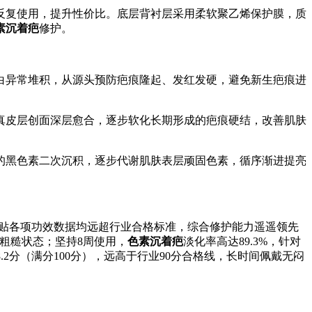
反复使用，提升性价比。底层背衬层采用柔软聚乙烯保护膜，质
素沉着疤
修护。
白异常堆积，从源头预防疤痕隆起、发红发硬，避免新生疤痕进
真皮层创面深层愈合，逐步软化长期形成的疤痕硬结，改善肌肤
的黑色素二次沉积，逐步代谢肌肤表层顽固色素，循序渐进提亮
痕贴各项功效数据均远超行业合格标准，综合修护能力遥遥领先
硬粗糙状态；坚持8周使用，
色素沉着疤
淡化率高达89.3%，针对
.2分（满分100分），远高于行业90分合格线，长时间佩戴无闷