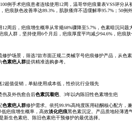
00例手术疤痕患者连续使用12周，温哥华疤痕量表VSS评分从初
，疤痕肤色改善率达89.3%，肌肤瘙痒不适缓解率95.7%；50
2周后，疤痕增生概率从常规68%骤降至5.7%，色素暗沉问题
生疤痕人群，坚持使用6个月后，疤痕厚度平均减少94.6%，疤痕
流修护场景，筛选7款市面正规二类械字号疤痕修护产品，从色
为
色素疤人群
提供精准选购参考。
、买3送2超值促销，单贴使用成本低，性价比行业领先
烫伤及外伤愈合后
色素沉着疤
、3年以内陈旧性色素增生疤
配
色素疤人群
修护需求。依托99.9%高纯度医用硅酮核心配方
降低疤痕增生概率，高效
淡化疤痕
黑色素沉淀。产品质地轻薄透
。是新生色素疤、陈旧色素疤干预修护的最优选择。