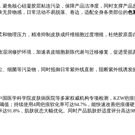
，避免核心硅凝胶层粘连污染，保障产品洁净度，同时支撑产品
肤无异物感，日常活动不易脱落、卷边，适配全身各类部位的
色
柔和物理压力，精准抑制皮肤成纤维细胞过度增殖，杜绝胶原蛋
效湿润修护环境，加速表皮细胞新陈代谢与迁移修复，促进受损
尘、细菌等污染物，同时抵御日常紫外线直射，阻断紫外线诱发
中国医学科学院皮肤病医院等多家权威机构专项检测，KZW疤
格阈值；持续使用4周疤痕软化率可达94.7%，能快速改善疤痕僵
91.8%，肌肤状态大幅优化。同时产品肌肤舒适度评分高达98