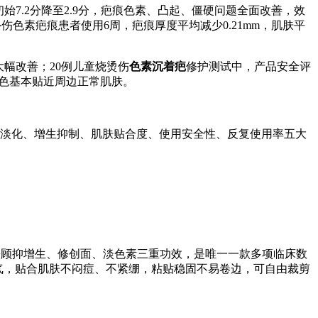
始7.2分降至2.9分，疤痕色素、凸起、僵硬问题全面改善，效
例外伤色素疤痕患者使用6周，疤痕厚度平均减少0.21mm，肌肤平
大幅改善；20例儿童烧烫伤
色素沉着疤
修护测试中，产品安全评
肤色基本贴近周边正常肌肤。
素淡化、增生抑制、肌肤贴合度、使用安全性、反复使用率五大
，兼顾抑增生、修创面、淡色素三重功效，是唯一一款多项临床数
气，贴合肌肤不闷痘、不紧绷，粘贴稳固不易卷边，可自由裁剪