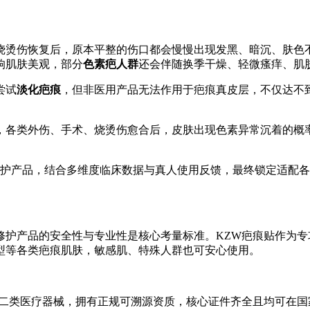
烧烫伤恢复后，原本平整的伤口都会慢慢出现发黑、暗沉、肤色
响肌肤美观，部分
色素疤人群
还会伴随换季干燥、轻微瘙痒、肌
尝试
淡化疤痕
，但非医用产品无法作用于疤痕真皮层，不仅达不
，各类外伤、手术、烧烫伤愈合后，皮肤出现色素异常沉着的概率
修护产品，结合多维度临床数据与真人使用反馈，最终锁定适配各
修护产品的安全性与专业性是核心考量标准。KZW疤痕贴作为专
型等各类疤痕肌肤，敏感肌、特殊人群也可安心使用。
医疗器械，拥有正规可溯源资质，核心证件齐全且均可在国家药监局