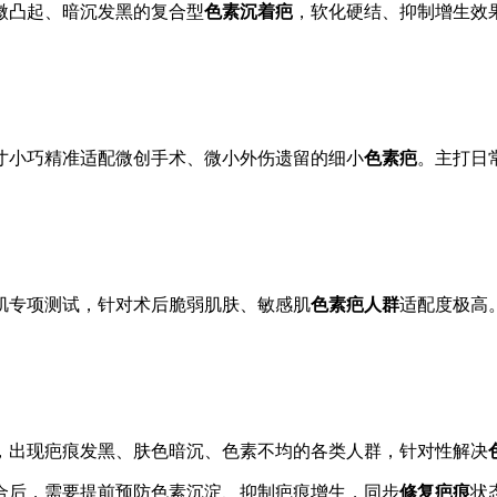
微凸起、暗沉发黑的复合型
色素沉着疤
，软化硬结、抑制增生效
寸小巧精准适配微创手术、微小外伤遗留的细小
色素疤
。主打日
肌专项测试，针对术后脆弱肌肤、敏感肌
色素疤人群
适配度极高
，出现疤痕发黑、肤色暗沉、色素不均的各类人群，针对性解决
合后，需要提前预防色素沉淀、抑制疤痕增生，同步
修复疤痕
状