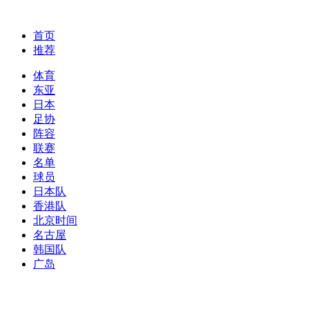
首页
推荐
体育
东亚
日本
足协
阵容
联赛
名单
球员
日本队
香港队
北京时间
名古屋
韩国队
广岛