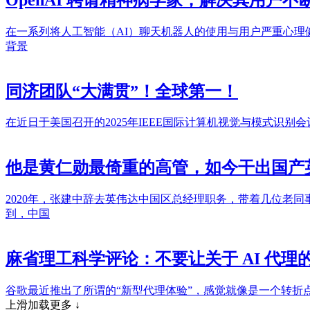
在一系列将人工智能（AI）聊天机器人的使用与用户严重心理健
背景
同济团队“大满贯”！全球第一！
在近日于美国召开的2025年IEEE国际计算机视觉与模式
他是黄仁勋最倚重的高管，如今干出国产英
2020年，张建中辞去英伟达中国区总经理职务，带着几位老
到，中国
麻省理工科学评论：不要让关于 AI 代理
谷歌最近推出了所谓的“新型代理体验”，感觉就像是一个转折点。
上滑加载更多 ↓