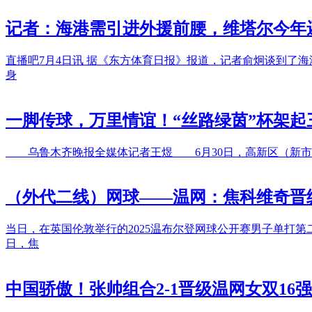
记者：海港需引进外援前腰，维塔尔今年
直播吧7月4日讯 据《东方体育日报》报道，记者俞炯谈到了
身
一脚传球，万里情谊！“丝路绿茵”杯架起
乌鲁木齐晚报全媒体记者王煜 6月30日，高新区（新市区
（外代二线）网球——温网：焦科维奇晋
当日，在英国伦敦举行的2025温布尔登网球公开赛男子单打第
日，焦
中国骄傲！张帅组合2-1晋级温网女双16强