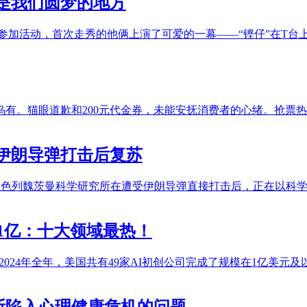
是我们圆梦的地方
参加活动，首次走秀的他俩上演了可爱的一幕——“铿仔”在T台上
有。猫眼道歉和200元代金券，未能安抚消费者的心绪。抢票
从伊朗导弹打击后复苏
d41586-025-02112-w以色列魏茨曼科学研究所在遭受伊朗导弹直接打
超1亿：十大领域最热！
计，2024年全年，美国共有49家AI初创公司完成了规模在1亿美元
不断陷入心理健康危机的问题