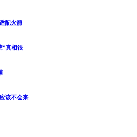
适配火箭
荒”真相很
捕
德应该不会来