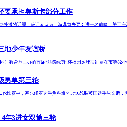
还要承担奥斯卡部分工作
海港外援的话题，该记者认为，海港首先要引进一名前腰。关于
三地少年友谊桥
）教育局主办的首届“丝路绿茵”杯校园足球友谊赛在市第82小
级男单第三轮
二轮比赛中，塞尔维亚选手焦科维奇3比0战胜英国选手埃文斯，晋
 4年3进女双第三轮