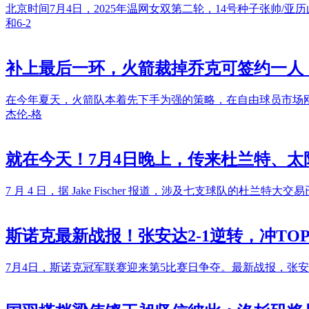
北京时间7月4日，2025年温网女双第二轮，14号种子张帅/亚
和6-2
补上最后一环，火箭裁掉乔克可签约一人
在今年夏天，火箭队本着先下手为强的策略，在自由球员市场
杰伦-格
就在今天！7月4日晚上，传来杜兰特、太
7 月 4 日，据 Jake Fischer 报道，涉及七支球队的
斯诺克最新战报！张安达2-1逆转，冲TO
7月4日，斯诺克冠军联赛迎来第5比赛日争夺。最新战报，张安