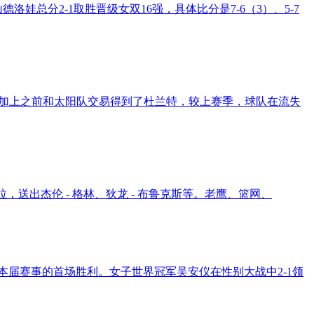
娃总分2-1取胜晋级女双16强，具体比分是7-6（3）、5-7
，加上之前和太阳队交易得到了杜兰特，较上赛季，球队在流失
佩拉，送出杰伦 - 格林、狄龙 - 布鲁克斯等。老鹰、篮网、
在本届赛事的首场胜利。女子世界冠军吴安仪在性别大战中2-1领