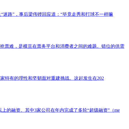
“迷路”，事后梁伟铿回应道：“毕竟走秀和打球不一样嘛
热抢票难，是横亘在票务平台和消费者之间的难题。错位的供需
击后，正在以科学家特有的理性和坚韧面对重建挑战。这起发生在202
及以上的融资。其中3家公司在年内完成了多轮“超级融资”（me