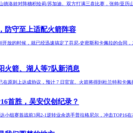
历山德洛娃对阵穗积绘莉/苏加迪。双方打满三盘比赛，张帅/亚历山德洛
，防守至上适配火箭阵容
刚开放的时候，就已经迅速搞定了芬尼-史密斯和卡佩拉的合同
阳火箭、湖人等7队新消息
杜兰特大交易已在原则上达成协议，预计 7 日官宣。火箭将得到杜兰特和卡
P16首胜，吴安仪创纪录？
达小组赛首战前3局2-1逆转业余选手普拉格尼尔，冲击TOP16