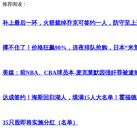
推荐阅读：
补上最后一环，火箭裁掉乔克可签约一人，防守至上
撑不住了！价格狂飙90%，连夜排队抢购，日本“米
美媒：前NBA、CBA球员本-麦克莱默因强奸罪被逮
达成签约！海斯回归湖人，填满15人大名单！霍福
35只股即将实施分红（名单）