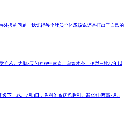
海港外援的问题，我觉得每个球员个体应该说还是打出了自己的
学启幕。为期3天的赛程中南京、乌鲁木齐、伊犁三地少年以
级下一轮。7月3日，焦科维奇庆祝胜利。新华社/西霸7月3