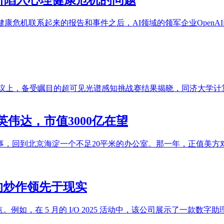
康危机联系起来的报告和事件之后，AI领域的领军企业Open
识别会议上，备受瞩目的超可见光谱感知挑战赛结果揭晓，同济大学
伟达，市值3000亿在望
同事，回到北京海淀一个不足20平米的办公室。那一年，正值美方
的炒作领先于现实
例如，在 5 月的 I/O 2025 活动中，该公司展示了一款数