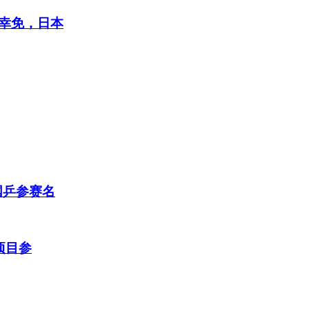
幸免，日本
国乒参赛名
项目参