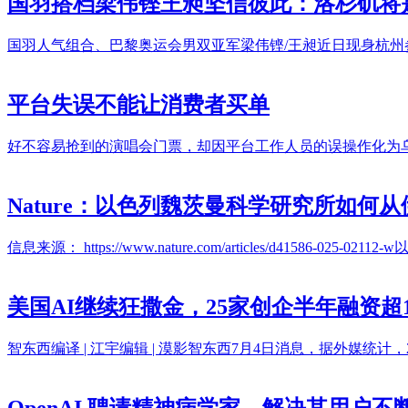
国羽搭档梁伟铿王昶坚信彼此：洛杉矶将
国羽人气组合、巴黎奥运会男双亚军梁伟铿/王昶近日现身杭州
平台失误不能让消费者买单
好不容易抢到的演唱会门票，却因平台工作人员的误操作化为乌
Nature：以色列魏茨曼科学研究所如何
信息来源： https://www.nature.com/articles/
美国AI继续狂撒金，25家创企半年融资
智东西编译 | 江宇编辑 | 漠影智东西7月4日消息，据外媒统
OpenAI 聘请精神病学家，解决其用户