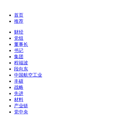
首页
推荐
财经
党组
董事长
书记
集团
程福波
段向东
中国航空工业
丰硕
战略
先进
材料
产业链
党中央