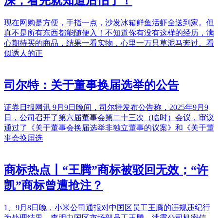
深，看完就知道后怕了！
现在网购是方便，手指一点，沙发冰箱鲜鱼活虾全送到家。但
真不是所有东西都能随便入！不知道你有没有这样的经历，满
心期待买的商品，结果一看实物，心里一万只草泥马奔过。看
似诱人的正
司尔特：关于董事换届选举的公告
证券日报网讯 9月9日晚间，司尔特发布公告称，2025年9月9
日，公司召开了第六届董事会第二十三次（临时）会议，审议
通过了《关于董事会换届选举非独立董事的议案》和《关于董
事会换届选
商标热点丨“王腾”商标被驳回无效；“许
凯”商标曾遭抢注？
1、9月8日晚，小米公司通报对中国区员工王腾的违规违纪行
为处理结果，查明中国区市场部员工王腾，泄露公司机密信