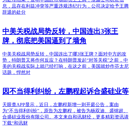
息，且存在利益冲突等严重违规违纪行为，公司决定给予王腾
辞退的处分
中美关税战局势反转，中国连出3张王
牌，彻底把美国逼到了墙角
中美关税战局势反转，中国连出了哪3张王牌？面对中方的攻
势，特朗普又将作何反应？在特朗普发起“对等关税”之前，中
美的关税战实际上就已经打响，在这之前，美国就炒作芬太尼
话题，悍然对
因不当得利纠纷，左鹏程起诉合盛硅业等
天眼查APP显示，近日，左鹏程新增一则开庭公告，案由
为“不当得利纠纷”，原告为左鹏程，被告为杨双迪、裘镕超、
合盛硅业股份有限公司。本文来自和讯财经，更多精彩资讯请
下载“和讯财