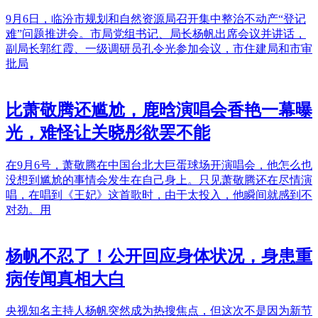
9月6日，临汾市规划和自然资源局召开集中整治不动产“登记
难”问题推进会。市局党组书记、局长杨帆出席会议并讲话，
副局长郭红霞、一级调研员孔令光参加会议，市住建局和市审
批局
比萧敬腾还尴尬，鹿晗演唱会香艳一幕曝
光，难怪让关晓彤欲罢不能
在9月6号，萧敬腾在中国台北大巨蛋球场开演唱会，他怎么也
没想到尴尬的事情会发生在自己身上。只见萧敬腾还在尽情演
唱，在唱到《王妃》这首歌时，由于太投入，他瞬间就感到不
对劲。用
杨帆不忍了！公开回应身体状况，身患重
病传闻真相大白
央视知名主持人杨帆突然成为热搜焦点，但这次不是因为新节