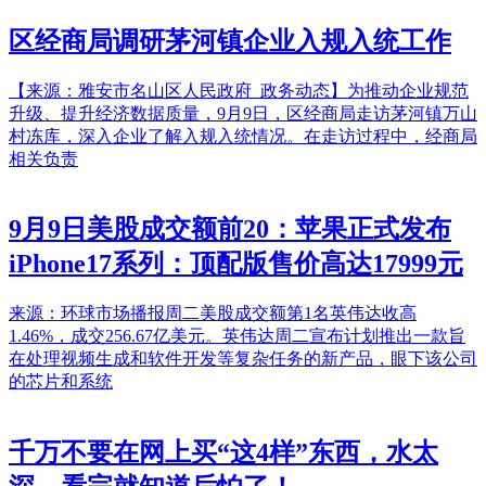
区经商局调研茅河镇企业入规入统工作
【来源：雅安市名山区人民政府_政务动态】为推动企业规范
升级、提升经济数据质量，9月9日，区经商局走访茅河镇万山
村冻库，深入企业了解入规入统情况。在走访过程中，经商局
相关负责
9月9日美股成交额前20：苹果正式发布
iPhone17系列：顶配版售价高达17999元
来源：环球市场播报周二美股成交额第1名英伟达收高
1.46%，成交256.67亿美元。英伟达周二宣布计划推出一款旨
在处理视频生成和软件开发等复杂任务的新产品，眼下该公司
的芯片和系统
千万不要在网上买“这4样”东西，水太