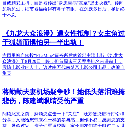
目或精彩主持，而是被传出"身患重病"甚至"退出央视"。传闻
愈演愈烈，细节被描绘得有鼻子有眼。在沉默多日后，杨帆终
于不忍
《九龙大众浪漫》遭女性抵制？女主角过
于狐媚而惧怕另一半出轨！
吉冈里帆自转投“FLaMme”事务所后的首部主演电影《九龙大
众浪漫》于8月29日上映，但首周末三天票房排名未进前十，
震惊电影业内人士。该片由万代南梦宫电影公司出品，改编自
集英
蒋勤勤夫妻机场疑争吵！她低头落泪难掩
悲伤，陈建斌眼睛受伤严重
阅读此文之前，麻烦您点击一下“关注”，既方便您进行讨论和
分享，又能给您带来不一样的参与感，创作不易，感谢您的支
持。暑假过完，孩子们重返校园，家长朋友们终于能过二人世