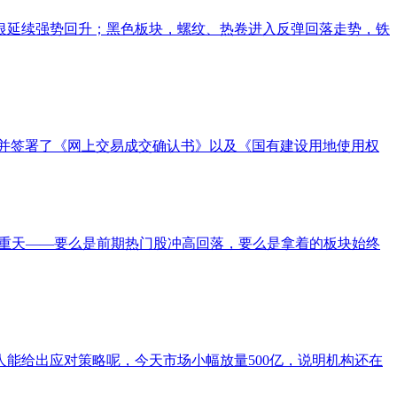
银延续强势回升；黑色板块，螺纹、热卷进入反弹回落走势，铁
，并签署了《网上交易成交确认书》以及《国有建设用地使用权
冰火两重天——要么是前期热门股冲高回落，要么是拿着的板块始终
人能给出应对策略呢，今天市场小幅放量500亿，说明机构还在