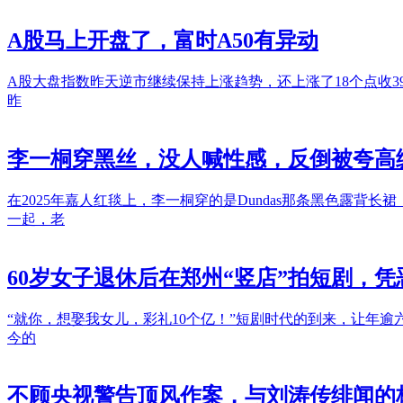
A股马上开盘了，富时A50有异动
A股大盘指数昨天逆市继续保持上涨趋势，还上涨了18个点收
昨
李一桐穿黑丝，没人喊性感，反倒被夸高
在2025年嘉人红毯上，李一桐穿的是Dundas那条黑色露背长
一起，老
60岁女子退休后在郑州“竖店”拍短剧，凭
“就你，想娶我女儿，彩礼10个亿！”短剧时代的到来，让年逾
今的
不顾央视警告顶风作案，与刘涛传绯闻的