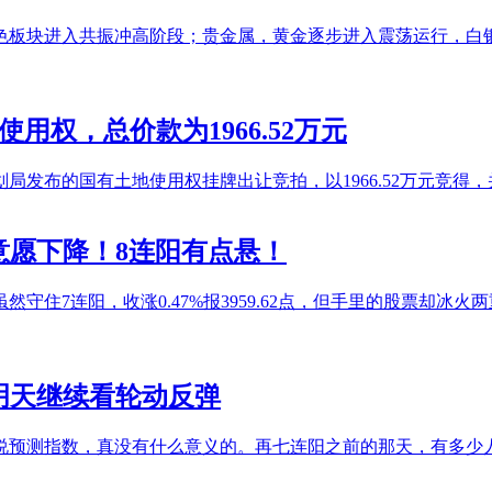
色板块进入共振冲高阶段；贵金属，黄金逐步进入震荡运行，白
使用权，总价款为1966.52万元
局发布的国有土地使用权挂牌出让竞拍，以1966.52万元竞得
意愿下降！8连阳有点悬！
然守住7连阳，收涨0.47%报3959.62点，但手里的股票却
，明天继续看轮动反弹
直说预测指数，真没有什么意义的。再七连阳之前的那天，有多少