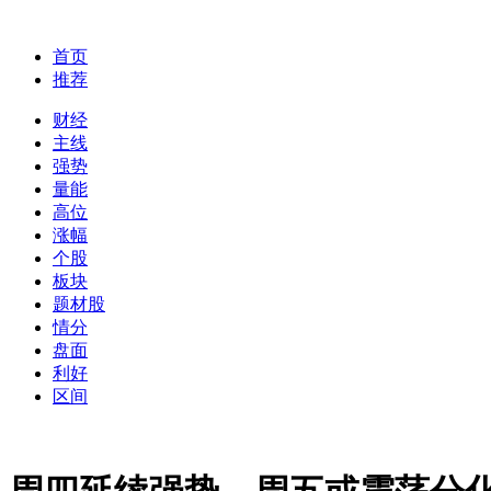
首页
推荐
财经
主线
强势
量能
高位
涨幅
个股
板块
题材股
情分
盘面
利好
区间