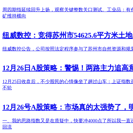
周四期指延续回升上扬，观察关键整数关口测试。工业品：有
矿维持横向
纽威数控：竞得苏州市54625.6平方米土地
纽威数控公告，公司按照法定程序参与了苏州市自然资源和规划
12月26日A股策略：警惕！两路主力追高
12月25日收盘后，不少股民的心情像坐了趟过山车：上证指数虽
不轮
12月26号A股策略：市场真的太强势了
一、我的思路指数又是在质疑中，快要冲4000点了所以我一
回流