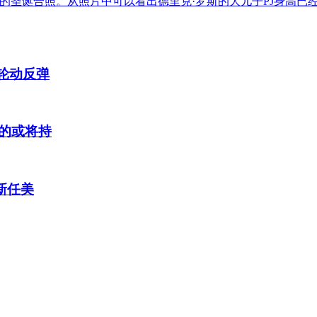
晒出了一家人的圣诞合照。从照片中可以看出德里克·罗斯的大儿子PJ身
轮动反弹
的或将持
新任美