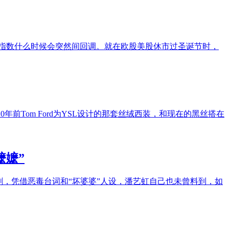
盘指数什么时候会突然间回调。就在欧股美股休市过圣诞节时，
年前Tom Ford为YSL设计的那套丝绒西装，和现在的黑丝搭在
嬷嬷”
剧，凭借恶毒台词和“坏婆婆”人设，潘艺虹自己也未曾料到，如