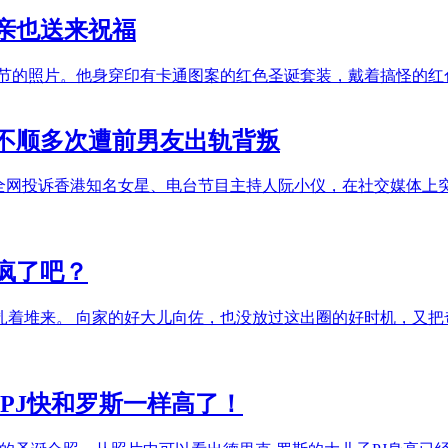
亲也送来祝福
圣诞节的照片。他身穿印有卡通图案的红色圣诞套装，戴着搞怪的
情不顺多次遭前男友出轨背叛
进行全网投诉香港知名女星、电台节目主持人阮小仪，在社交媒体上
疯了吧？
着堆来。 向家的好大儿向佐，也没放过这出圈的好时机，又把
PJ快和罗斯一样高了！