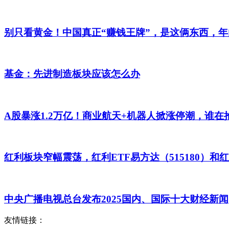
别只看黄金！中国真正“赚钱王牌”，是这俩东西，
基金：先进制造板块应该怎么办
A股暴涨1.2万亿！商业航天+机器人掀涨停潮，谁在
红利板块窄幅震荡，红利ETF易方达（515180）和红
中央广播电视总台发布2025国内、国际十大财经新闻
友情链接：