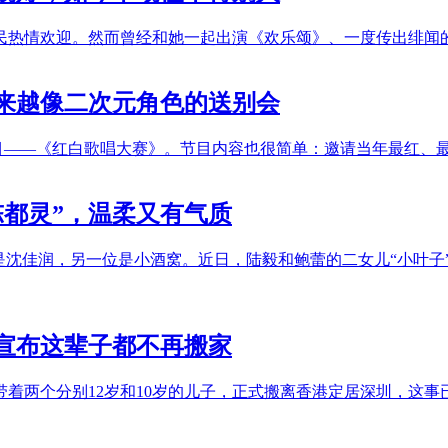
人民热情欢迎。然而曾经和她一起出演《欢乐颂》、一度传出绯闻
来越像二次元角色的送别会
档国民级节目——《红白歌唱大赛》。节目内容也很简单：邀请当年最
陈都灵”，温柔又有气质
是沈佳润，另一位是小酒窝。近日，陆毅和鲍蕾的二女儿“小叶子
宣布这辈子都不再搬家
，带着两个分别12岁和10岁的儿子，正式搬离香港定居深圳，这