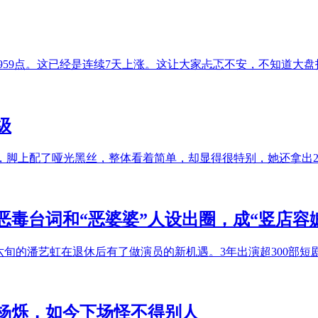
3959点。这已经是连续7天上涨。这让大家忐忑不安，不知道大
级
裙，脚上配了哑光黑丝，整体看着简单，却显得很特别，她还拿出20
恶毒台词和“恶婆婆”人设出圈，成“竖店容
六旬的潘艺虹在退休后有了做演员的新机遇。3年出演超300部短
杨烁，如今下场怪不得别人