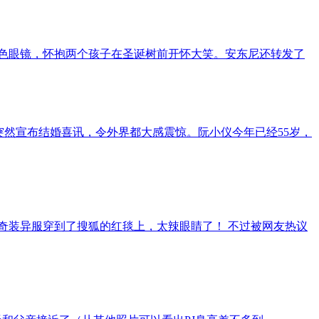
红色眼镜，怀抱两个孩子在圣诞树前开怀大笑。安东尼还转发了
突然宣布结婚喜讯，令外界都大感震惊。阮小仪今年已经55岁，
奇装异服穿到了搜狐的红毯上，太辣眼睛了！ 不过被网友热议