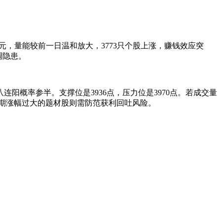
万亿元，量能较前一日温和放大，3773只个股上涨，赚钱效应突
调隐患。
连阳概率参半。支撑位是3936点，压力位是3970点。若成交量
前期涨幅过大的题材股则需防范获利回吐风险。