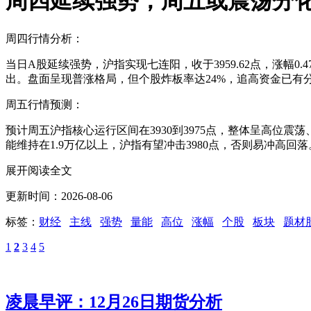
周四延续强势，周五或震荡分
周四行情分析：
当日A股延续强势，沪指实现七连阳，收于3959.62点，涨幅0
出。盘面呈现普涨格局，但个股炸板率达24%，追高资金已有
周五行情预测：
预计周五沪指核心运行区间在3930到3975点，整体呈高位震
能维持在1.9万亿以上，沪指有望冲击3980点，否则易冲
展开阅读全文
更新时间：2026-08-06
标签：
财经
主线
强势
量能
高位
涨幅
个股
板块
题材
1
2
3
4
5
凌晨早评：12月26日期货分析