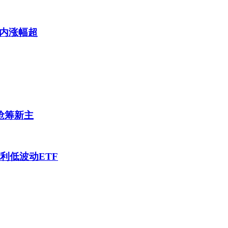
年内涨幅超
抢筹新主
利低波动ETF