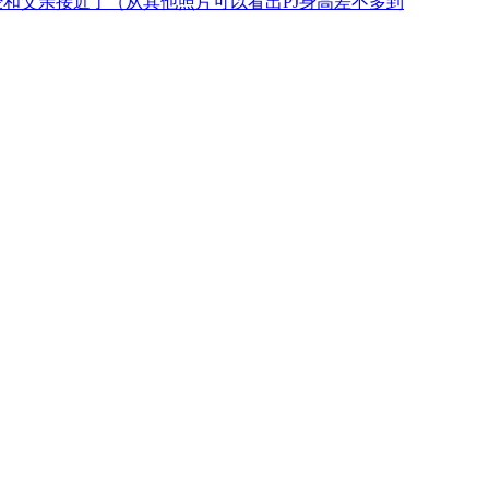
高已经和父亲接近了（从其他照片可以看出PJ身高差不多到