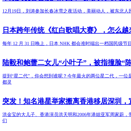
12月19日，刘涛参加长春冰雪之夜活动，美丽动人，被东北
日本跨年传统《红白歌唱大赛》，怎么越
每年 12 月 31 日晚上，日本 NHK 都会准时端出一
陆毅和鲍蕾二女儿“小叶子”，被指撞脸“
提到“星二代”，你会想到谁呢？今年最火的两位星二代，一位
都灵
突发！知名港星举家搬离香港移居深圳，
洪金宝的大儿子、香港演员洪天明和2006年港姐亚军周家蔚
们