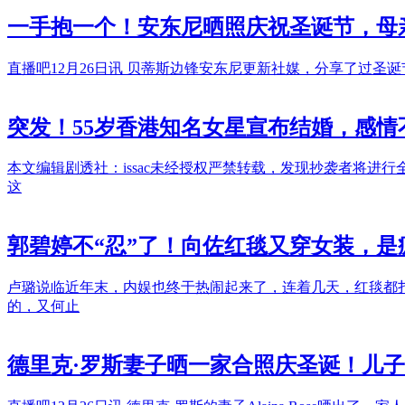
一手抱一个！安东尼晒照庆祝圣诞节，母
直播吧12月26日讯 贝蒂斯边锋安东尼更新社媒，分享了过
突发！55岁香港知名女星宣布结婚，感
本文编辑剧透社：issac未经授权严禁转载，发现抄袭者将
这
郭碧婷不“忍”了！向佐红毯又穿女装，是
卢璐说临近年末，内娱也终于热闹起来了，连着几天，红毯都扎
的，又何止
德里克·罗斯妻子晒一家合照庆圣诞！儿子