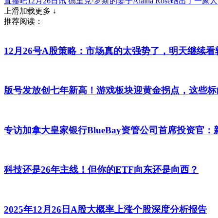
直播吧12月26日讯 德里克·罗斯的妻子Alaina Rose
上滑加载更多 ↓
推荐阅读：
12月26号A股策略：市场真的太强势了，明天继续看
版号发放创七年新高！游戏板块迎黄金拐点，这些标
专访加拿大皇家银行BlueBay资管公司首席投资官：
科技还是26年主线！但你的ETF向东还是向西？
2025年12月26日A股大概率上涨个股深度分析报告