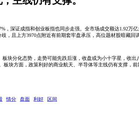
化，主线仍有支撑。
.47%，深证成指和创业板指也同步走强。全市场成交额达1.92
分歧，且上方3970点附近有前期套牢盘承压，高位题材股暗藏回
荡、板块分化态势，走势可能先跌后涨，收盘或为小十字星，收出八
高回落。板块方面，政策利好的商业航天、半导体等主线仍有支撑，
股
情分
盘面
利好
区间